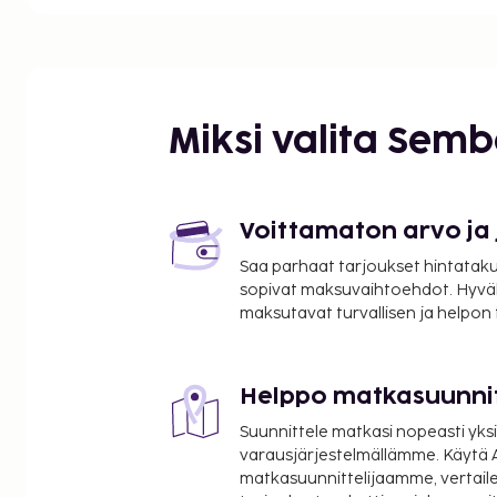
Gapiin departementtimuseo - 0,5 km / 0,3 mi
Gap-Bayard Golf - 1 km / 0,6 mi
Gapin katedraali - 1,5 km / 0,9 mi
Domaine de Charance - 5 km / 3,1 mi
Gap Bayard Golf Club - 9,3 km / 5,7 mi
Miksi valita Sem
Saint-Philippe - 11 km / 6,8 mi
Parc Jungle Laye (seikkailupuisto) - 12 km / 7,5 mi
L'Exercice-hiihtohissi - 12,1 km / 7,5 mi
Le Grand Clot -hiihtohissi - 12,2 km / 7,6 mi
Voittamaton arvo ja
Le Col -hiihtohissi - 12,2 km / 7,6 mi
Saa parhaat tarjoukset hintatakuu
Le Ruisseau -hiihtohissi - 12,2 km / 7,6 mi
sopivat maksuvaihtoehdot. Hyvä
Paradrenalin (laskuvarjokerho) - 14,4 km / 9 mi
maksutavat turvallisen ja helpon
Cave des Hautes Vignes - 14,9 km / 9,3 mi
Fil-Neige - 17,4 km / 10,8 mi
Helppo matkasuunni
Lähimmät lentokentät ovat:
Grenoble (GNB-Grenoble - Isere) - 145,5 km / 90,4 
Suunnittele matkasi nopeasti yksi
Nizza (NCE-Cote d'Azur) - 285,7 km / 177,5 mi
varausjärjestelmällämme. Käytä A
matkasuunnittelijaamme, vertaile
Käytössäsi on ilmaiset sanomalehdet aulassa, ym