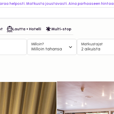
araa helposti. Matkusta joustavasti. Aina parhaaseen hintaa
ot
Lautta + Hotelli
Multi-stop
Milloin?
Matkustajat
Milloin tahansa
2 aikuista