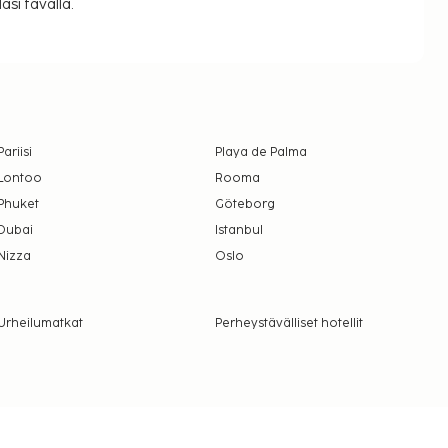
si tavalla.
Pariisi
Playa de Palma
Lontoo
Rooma
Phuket
Göteborg
Dubai
Istanbul
Nizza
Oslo
Urheilumatkat
Perheystävälliset hotellit