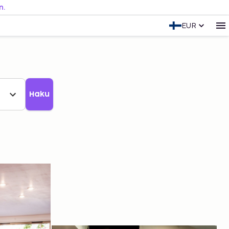
n.
EUR
Haku