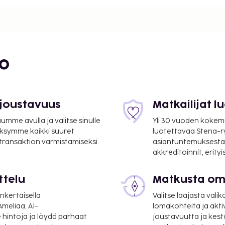
bo
 joustavuus
Matkailijat 
mme avulla ja valitse sinulle
Yli 30 vuoden kokem
ksymme kaikki suuret
luotettavaa Stena-
 transaktion varmistamiseksi.
asiantuntemuksesta
akkreditoinnit, erity
ttelu
Matkusta oma
mi
nkertaisella
Valitse laajasta valik
meliaa, AI-
lomakohteita ja akti
 hintoja ja löydä parhaat
joustavuutta ja kest
päri vuorokauden auki