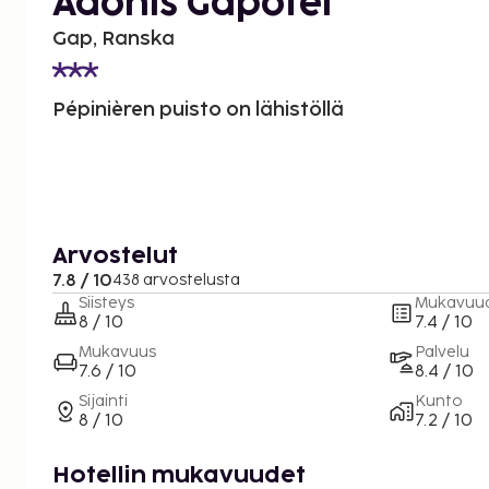
Adonis Gapotel
Gap, Ranska
Pépinièren puisto on lähistöllä
Arvostelut
7.8 / 10
438 arvostelusta
Siisteys
Mukavuu
8 / 10
7.4 / 10
Mukavuus
Palvelu
7.6 / 10
8.4 / 10
Sijainti
Kunto
8 / 10
7.2 / 10
Hotellin mukavuudet