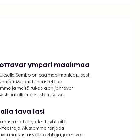
luottavat ympäri maailmaa
uksella Sembo on osa maailmanlaajuisesti
ryhmää. Meidät tunnustetaan
mme ja meitä tukee alan johtavat
isesti autolla matkustamisessa.
lla tavallasi
oimasta hotelleja, lentoyhtiöitä,
viteetteja. Alustamme tarjoaa
äviä matkustusvaihtoehtoja, joten voit