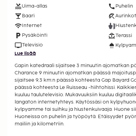
Uima-allas
Puhelin
Baari
Aurinkot
Internet
Hiustenk
Pysäköinti
Terassi
Televisio
Kylpyam
Lue lisää
Gapin katedraali sijaitsee 3 minuutin ajomatkan 
Charance 9 minuutin ajomatkan päässä majoituspaikasta. Tä
sijaitsee 9,3 km:n päässä kohteesta Gap Bayard Gol
päässä kohteesta Le Ruisseau -hiihtohissi. Kaikki
kuuluu taulutelevisio. Mukavuuksiin kuuluu digitaa
langaton internetyhteys. Käytössäsi on kylpyhuone
kylpyamme tai suihku ja hiustenkuivaaja. Huone sii
Huoneissa on puhelin ja työpöytä. Etäisyydet pyö
mailiin ja kilometriin.
Pépinièren puisto - 0,4 km / 0,3 mi