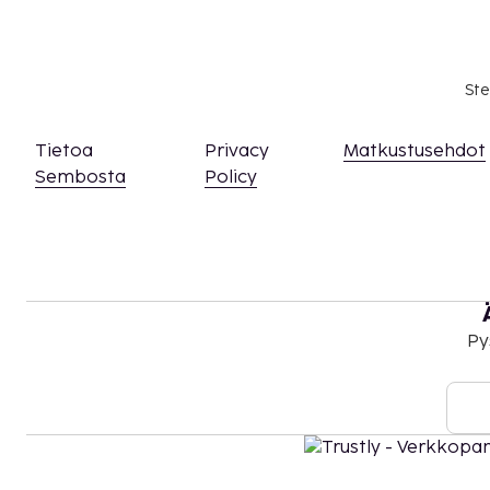
Myöhäinen uloskirjautuminen on saatavilla li
mukaan)
Yllä oleva luettelo ei ehkä kata kaikkea. Maksut j
Ste
välttämättä sisällä veroja, ja ne saattavat muuttua
Kansallisten määräysten vuoksi käteismaksut e
Tietoa
Privacy
Matkustusehdot
EUR:n suuruista summaa tässä majoituspaikassa
Sembosta
Policy
asiasta ottamalla yhteyttä majoituspaikkaan
olevien tietojen avulla.
Kausiluontoinen uima-allas on käytettävissä 
Majoituspaikassa on tarjolla yhdistettäviä/vie
saatavuus on rajoitettua. Niitä voi pyytää ott
majoituspaikkaan. Yhteystiedot löytyvät vara
Py
Viereistä rakennusta korjataan parhaillaan ja
melua.