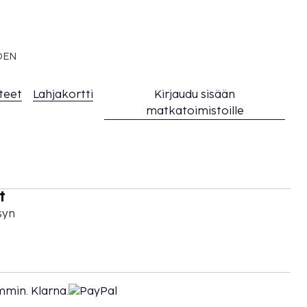
EDEN
teet
Lahjakortti
Kirjaudu sisään
matkatoimistoille
t
syn