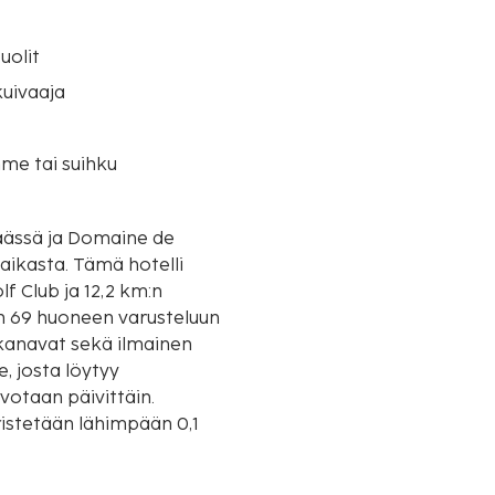
uolit
uivaaja
me tai suihku
päässä ja Domaine de
mä hotelli
f Club ja 12,2 km:n
en 69 huoneen varusteluun
likanavat sekä ilmainen
, josta löytyy
votaan päivittäin.
ristetään lähimpään 0,1