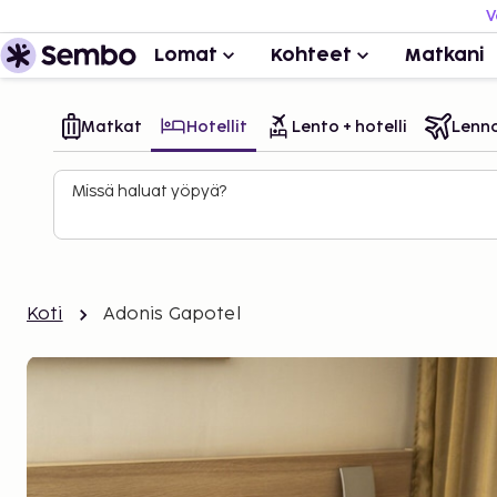
V
Lomat
Kohteet
Matkani
Matkat
Hotellit
Lento + hotelli
Lenn
Missä haluat yöpyä?
Koti
Adonis Gapotel