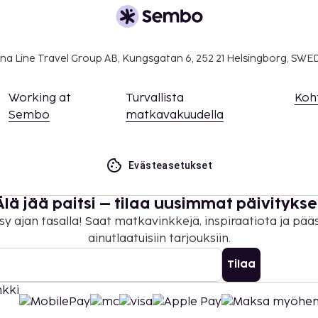
sämaksusta (saatavuuden
a takuumaksut eivät
na Line Travel Group AB, Kungsgatan 6, 252 21 Helsingborg, SW
.
ivät voi ylittää 1000
Working at
Turvallista
Koh
. Saat lisätietoja
Sembo
matkavakuudella
 varausvahvistuksessa
heinäkuusta elokuuhun.
Evästeasetukset
rekkäisiä huoneita, joiden
amalla yhteyttä
Älä jää paitsi – tilaa uusimmat päivitykse
usvahvistuksesta.
sy ajan tasalla! Saat matkavinkkejä, inspiraatiota ja pää
 työmaalta saattaa kuulua
ainutlaatuisiin tarjouksiin.
Tilaa