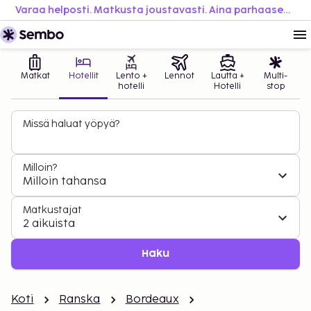
Varaa helposti. Matkusta joustavasti. Aina parhaaseen hintaan.
Matkat
Hotellit
Lento +
Lennot
Lautta +
Multi-
hotelli
Hotelli
stop
Missä haluat yöpyä?
Milloin?
Milloin tahansa
Matkustajat
2 aikuista
Haku
Koti
Ranska
Bordeaux