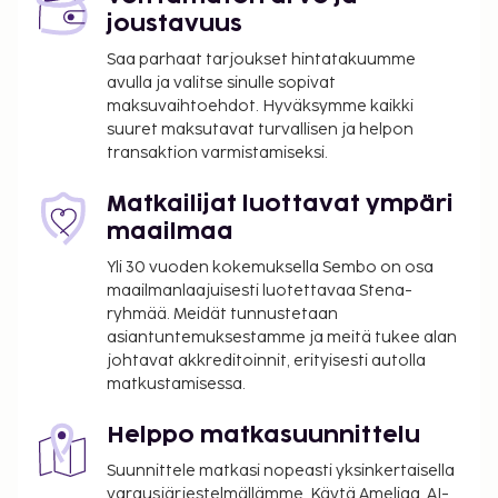
Omatoiminen pysäköinti: 18 EUR per yö (ilman
joustavuus
kulkurajoituksia)
Lemmikit: 8 EUR per lemmikki per yö
Saa parhaat tarjoukset hintatakuumme
Avustajaeläimistä ei veloiteta lisämaksuja
avulla ja valitse sinulle sopivat
maksuvaihtoehdot. Hyväksymme kaikki
Yllä oleva luettelo ei ehkä kata kaikkea. Maksut ja
suuret maksutavat turvallisen ja helpon
transaktion varmistamiseksi.
takuumaksut eivät välttämättä sisällä veroja, ja ne
saattavat muuttua.
Matkailijat luottavat ympäri
Kansallisten määräysten vuoksi käteismaksut
maailmaa
eivät voi ylittää 1000 EUR:n suuruista summaa
Yli 30 vuoden kokemuksella Sembo on osa
tässä majoituspaikassa. Saat lisätietoja asiasta
maailmanlaajuisesti luotettavaa Stena-
ottamalla yhteyttä majoituspaikkaan
ryhmää. Meidät tunnustetaan
varausvahvistuksessa olevien tietojen avulla.
asiantuntemuksestamme ja meitä tukee alan
Majoituspaikassa on tarjolla
johtavat akkreditoinnit, erityisesti autolla
yhdistettäviä/vierekkäisiä huoneita, joiden
matkustamisessa.
saatavuus on rajoitettua. Niitä voi pyytää
ottamalla yhteyttä majoituspaikkaan.
Helppo matkasuunnittelu
Yhteystiedot löytyvät varausvahvistuksesta.
Suunnittele matkasi nopeasti yksinkertaisella
Tässä kuvauksessa käytetyt valokuvat ovat osa
varausjärjestelmällämme. Käytä Ameliaa, AI-