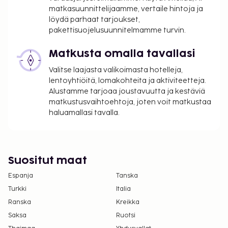
hotellin yrityskuvaa ja niitä käytetään vain
matkasuunnittelijaamme, vertaile hintoja ja
havainnollistamistarkoituksessa.
löydä parhaat tarjoukset,
Pysäköintialueella on korkeusrajoituksia.
pakettisuojelusuunnitelmamme turvin.
Kaikki maksut voidaan maksaa käteisettömillä
Matkusta omalla tavallasi
maksutavoilla.
Kontaktiton sisäänkirjautuminen ja kontaktiton
Valitse laajasta valikoimasta hotelleja,
uloskirjautuminen ovat saatavilla.
lentoyhtiöitä, lomakohteita ja aktiviteetteja.
Alustamme tarjoaa joustavuutta ja kestäviä
matkustusvaihtoehtoja, joten voit matkustaa
haluamallasi tavalla.
Suositut maat
Espanja
Tanska
Turkki
Italia
Ranska
Kreikka
Saksa
Ruotsi