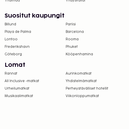
Thaimaa
Yhdysvallat
Suositut kaupungit
Billund
Pariisi
Playa de Palma
Barcelona
Lontoo
Rooma
Frederikshavn
Phuket
Göteborg
Kööpenhamina
Lomat
Rannat
Aurinkomatkat
All Inclusive -matkat
Yhdistelmämatkat
Urheilumatkat
Perheystävälliset hotellit
Musikaalimatkat
Viikonloppumatkat