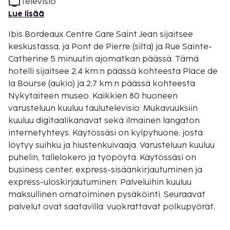
Televisio
Lue lisää
Ibis Bordeaux Centre Gare Saint Jean sijaitsee
keskustassa, ja Pont de Pierre (silta) ja Rue Sainte-
Catherine 5 minuutin ajomatkan päässä. Tämä
hotelli sijaitsee 2,4 km:n päässä kohteesta Place de
la Bourse (aukio) ja 2,7 km:n päässä kohteesta
Nykytaiteen museo. Kaikkien 80 huoneen
varusteluun kuuluu taulutelevisio. Mukavuuksiin
kuuluu digitaalikanavat sekä ilmainen langaton
internetyhteys. Käytössäsi on kylpyhuone, josta
löytyy suihku ja hiustenkuivaaja. Varusteluun kuuluu
puhelin, tallelokero ja työpöytä. Käytössäsi on
business center, express-sisäänkirjautuminen ja
express-uloskirjautuminen. Palveluihin kuuluu
maksullinen omatoiminen pysäköinti. Seuraavat
palvelut ovat saatavilla: vuokrattavat polkupyörät,
ilmainen langaton internetyhteys ja televisio