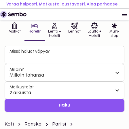
Varaa helposti. Matkusta joustavasti. Aina parhaaseen hintaan.
Matkat
Hotellit
Lento +
Lennot
Lautta +
Multi-
hotelli
Hotelli
stop
Missä haluat yöpyä?
Milloin?
Milloin tahansa
Matkustajat
2 aikuista
Haku
Koti
Ranska
Pariisi