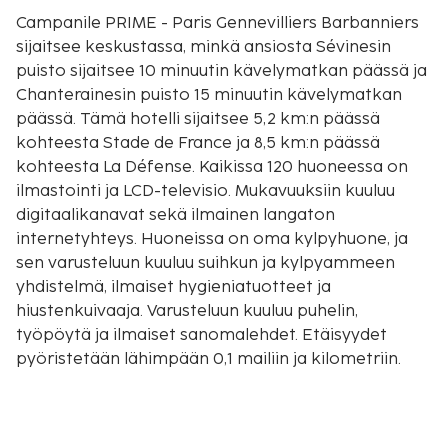
Campanile PRIME - Paris Gennevilliers Barbanniers
sijaitsee keskustassa, minkä ansiosta Sévinesin
puisto sijaitsee 10 minuutin kävelymatkan päässä ja
Chanterainesin puisto 15 minuutin kävelymatkan
päässä. Tämä hotelli sijaitsee 5,2 km:n päässä
kohteesta Stade de France ja 8,5 km:n päässä
kohteesta La Défense. Kaikissa 120 huoneessa on
ilmastointi ja LCD-televisio. Mukavuuksiin kuuluu
digitaalikanavat sekä ilmainen langaton
internetyhteys. Huoneissa on oma kylpyhuone, ja
sen varusteluun kuuluu suihkun ja kylpyammeen
yhdistelmä, ilmaiset hygieniatuotteet ja
hiustenkuivaaja. Varusteluun kuuluu puhelin,
työpöytä ja ilmaiset sanomalehdet. Etäisyydet
pyöristetään lähimpään 0,1 mailiin ja kilometriin.
Sévinesin puisto - 0,8 km / 0,5 mi
Chanterainesin puisto - 1,2 km / 0,8 mi
Seine - 1,5 km / 0,9 mi