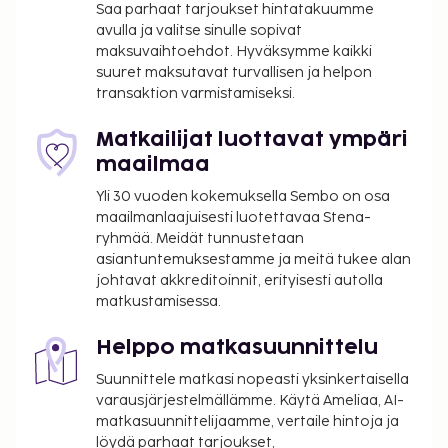
Saa parhaat tarjoukset hintatakuumme
Charles de Gaullen lentokenttä (CDG).
avulla ja valitse sinulle sopivat
Käytössäsi on business center, ympäri vuorokauden
maksuvaihtoehdot. Hyväksymme kaikki
auki oleva vastaanotto ja kielitaitoinen
suuret maksutavat turvallisen ja helpon
transaktion varmistamiseksi.
henkilökunta. Tämä hotelli tarjoaa liikeasiakkailleen
2 kokoushuonetta. Palveluihin kuuluu maksullinen
Matkailijat luottavat ympäri
omatoiminen pysäköinti. Käytössäsi on terassi sekä
maailmaa
ilmainen langaton internetyhteys ja televisio
yleisissä tiloissa. Tämän hotellin palveluihin kuuluu
Yli 30 vuoden kokemuksella Sembo on osa
muun muassa alennus lähistöllä sijaitsevan
maailmanlaajuisesti luotettavaa Stena-
kuntoilutilan käytöstä, juhlasali ja myyntiautomaatti.
ryhmää. Meidät tunnustetaan
asiantuntemuksestamme ja meitä tukee alan
Le Restaurant palvelee majoituspaikan asiakkaita
johtavat akkreditoinnit, erityisesti autolla
tai voit hyödyntää majoituspaikan
matkustamisessa.
välipalabaarin/delin. Baarissa voit nauttia raikasta
juotavaa. Maksullinen mannermainen aamiainen on
Helppo matkasuunnittelu
tarjolla päivittäin. Tämän majoituspaikan virallisen
Suunnittele matkasi nopeasti yksinkertaisella
tähtiluokituksen on myöntänyt Ranskan turismin
varausjärjestelmällämme. Käytä Ameliaa, AI-
kehitysjärjestö ATOUT.
matkasuunnittelijaamme, vertaile hintoja ja
Majoituspaikka veloittaa seuraavat paikan päällä
löydä parhaat tarjoukset,