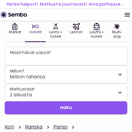
Varaa helposti. Matkusta joustavasti. Aina parhaaseen hintaan.
Matkat
Hotellit
Lento +
Lennot
Lautta +
Multi-
hotelli
Hotelli
stop
Missä haluat yöpyä?
Milloin?
Milloin tahansa
Matkustajat
2 aikuista
Haku
Koti
Ranska
Pariisi