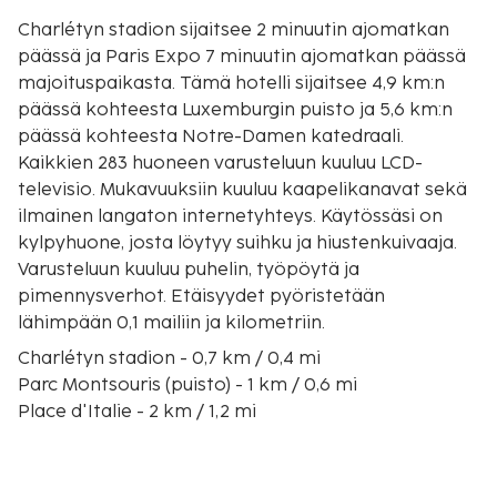
Charlétyn stadion sijaitsee 2 minuutin ajomatkan
päässä ja Paris Expo 7 minuutin ajomatkan päässä
majoituspaikasta. Tämä hotelli sijaitsee 4,9 km:n
päässä kohteesta Luxemburgin puisto ja 5,6 km:n
päässä kohteesta Notre-Damen katedraali.
Kaikkien 283 huoneen varusteluun kuuluu LCD-
televisio. Mukavuuksiin kuuluu kaapelikanavat sekä
ilmainen langaton internetyhteys. Käytössäsi on
kylpyhuone, josta löytyy suihku ja hiustenkuivaaja.
Varusteluun kuuluu puhelin, työpöytä ja
pimennysverhot. Etäisyydet pyöristetään
lähimpään 0,1 mailiin ja kilometriin.
Charlétyn stadion - 0,7 km / 0,4 mi
Parc Montsouris (puisto) - 1 km / 0,6 mi
Place d'Italie - 2 km / 1,2 mi
Pariisin katakombit - 2,8 km / 1,8 mi
Rue Mouffetard - 3,1 km / 1,9 mi
Pitié-Salpêtrièren sairaala - 3,2 km / 2 mi