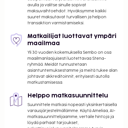
kuivapesula-/pesulapalvelut. Tämä hotelli tarjoaa
avulla ja valitse sinulle sopivat
liikeasiakkailleen 8 kokoushuonetta. Palveluihin
maksuvaihtoehdot. Hyväksymme kaikki
kuuluu maksullinen omatoiminen pysäköinti.
suuret maksutavat turvallisen ja helpon
Seuraavat palvelut ovat saatavilla: ilmainen
transaktion varmistamiseksi.
langaton internetyhteys, televisio yleisissä tiloissa ja
juhlasali. Tämä hotelli tarjoaa asiakkailleen
Matkailijat luottavat ympäri
ravintolan ja kahvila. Baarissa voit nauttia raikasta
maailmaa
juotavaa. Lisämaksullinen buffetaamiainen
Yli 30 vuoden kokemuksella Sembo on osa
tarjoillaan arkipäivisin klo 6.30–10.00 ja
maailmanlaajuisesti luotettavaa Stena-
viikonloppuisin klo 6.30–10.30. Tämän
ryhmää. Meidät tunnustetaan
majoituspaikan virallisen tähtiluokituksen on
asiantuntemuksestamme ja meitä tukee alan
myöntänyt Ranskan turismin kehitysjärjestö ATOUT.
johtavat akkreditoinnit, erityisesti autolla
matkustamisessa.
Seuraavat tilat on suljettu perjantaisin, lauantaisin ja
sunnuntaisin:
Helppo matkasuunnittelu
Ruokailupaikka/-paikat
Suunnittele matkasi nopeasti yksinkertaisella
Majoituspaikka veloittaa seuraavat paikan päällä
varausjärjestelmällämme. Käytä Ameliaa, AI-
suoritettavat maksut. Maksuihin saattaa sisältyä
matkasuunnittelijaamme, vertaile hintoja ja
sovellettavat verot:
löydä parhaat tarjoukset,