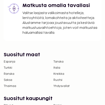
Kansallisten määräysten vuoksi käteismaksut
Matkusta omalla tavallasi
eivät voi ylittää 1000 EUR:n suuruista summaa
tässä majoituspaikassa. Saat lisätietoja asiasta
Valitse laajasta valikoimasta hotelleja,
ottamalla yhteyttä majoituspaikkaan
lentoyhtiöitä, lomakohteita ja aktiviteetteja.
varausvahvistuksessa olevien tietojen avulla.
Alustamme tarjoaa joustavuutta ja kestäviä
matkustusvaihtoehtoja, joten voit matkustaa
Kaikki maksut voidaan maksaa käteisettömillä
haluamallasi tavalla.
maksutavoilla.
Suositut maat
Espanja
Tanska
Turkki
Italia
Ranska
Kreikka
Saksa
Ruotsi
Thaimaa
Yhdysvallat
Suositut kaupungit