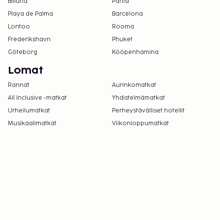
Billund
Pariisi
Playa de Palma
Barcelona
Lontoo
Rooma
Frederikshavn
Phuket
Göteborg
Kööpenhamina
Lomat
Rannat
Aurinkomatkat
All Inclusive -matkat
Yhdistelmämatkat
Urheilumatkat
Perheystävälliset hotellit
Musikaalimatkat
Viikonloppumatkat