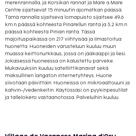
merenrannalla, ja Korsikan rannat ja Mare a Mare
Centre sijaitsevat 15 minuutin ajomatkan päässä.
Tämä rannalla sijaitseva lomapuisto sijaitsee 49,6
km:n päässä kohteesta Pinarellun ranta ja 3,2 km:n
päässä kohteesta Pinian ranta. Tässä
majoituspaikassa on 217 viihtyisää ja ilmastoitua
huonetta. Huoneiden varusteluun kuuluu muun
muassa keittonurkkaus, jossa on jääkaappi ja liesi.
Jokaisessa huoneessa on kalustettu parveke.
Mukavuuksiin kuuluu satelliittikanavat sekä
maksullinen langaton internetyhteys. Huone
siivotaan päivittäin. Huoneissa on mikroaaltouuni ja
kahvin-/vedenkeitin. Käytössäsi on pyykinpesutilat
ja tallelokero vastaanotossa. Palveluihin kuuluu
ilmainen pysäköinti. Voit rentoutua kylpylässä, jonka
palveluihin sisältyvät muun muassa
hierontapalvelut, vartalohoidot ja kasvohoidot. Jos
mielesi tekee urheilla, voit pelata erän golfia ja
kokeilla sen jälkeen palveluihin kuuluvaa 2