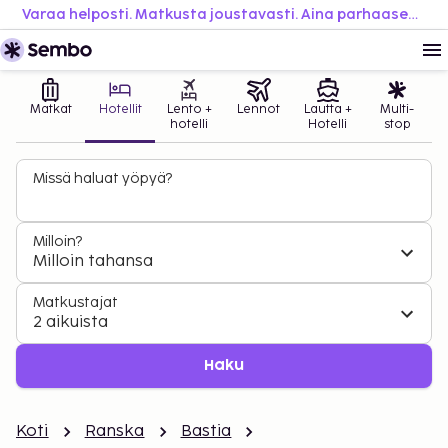
Varaa helposti. Matkusta joustavasti. Aina parhaaseen hintaan.
Matkat
Hotellit
Lento +
Lennot
Lautta +
Multi-
hotelli
Hotelli
stop
Missä haluat yöpyä?
Milloin?
Milloin tahansa
Matkustajat
2 aikuista
Haku
Koti
Ranska
Bastia