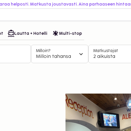
araa helposti. Matkusta joustavasti. Aina parhaaseen hintaa
ot
Lautta + Hotelli
Multi-stop
Milloin?
Matkustajat
Milloin tahansa
2 aikuista