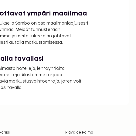
luottavat ympäri maailmaa
uksella Sembo on osa maailmanlaajuisesti
ryhmää. Meidät tunnustetaan
mme ja meitä tukee alan johtavat
isesti autolla matkustamisessa.
lla tavallasi
oimasta hotelleja, lentoyhtiöitä,
viteetteja. Alustamme tarjoaa
äviä matkustusvaihtoehtoja, joten voit
si tavalla.
Pariisi
Playa de Palma