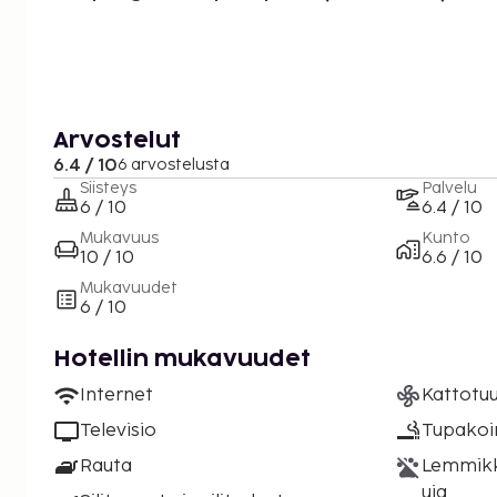
Arvostelut
6.4 / 10
6 arvostelusta
Siisteys
Palvelu
6 / 10
6.4 / 10
Mukavuus
Kunto
10 / 10
6.6 / 10
Mukavuudet
6 / 10
Hotellin mukavuudet
Internet
Kattotuu
Televisio
Tupakoint
Rauta
Lemmikki
uja