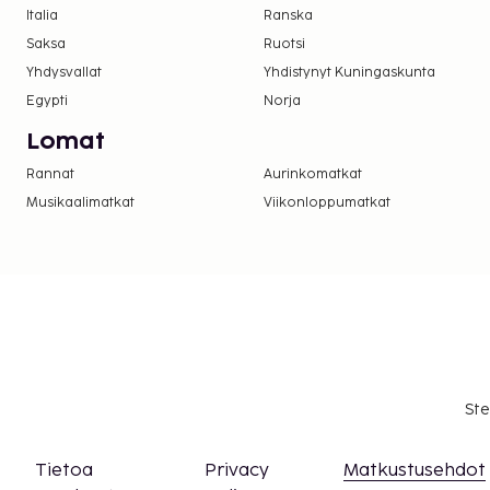
Italia
Ranska
Saksa
Ruotsi
Yhdysvallat
Yhdistynyt Kuningaskunta
Egypti
Norja
Lomat
Rannat
Aurinkomatkat
Musikaalimatkat
Viikonloppumatkat
Ste
Tietoa
Privacy
Matkustusehdot