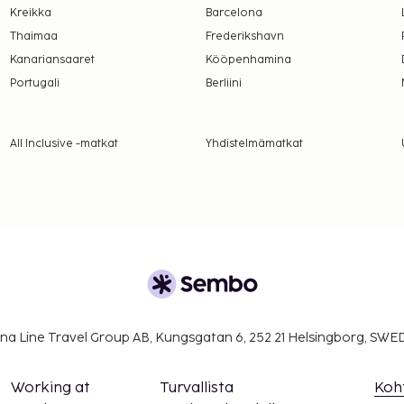
Kreikka
Barcelona
Thaimaa
Frederikshavn
Kanariansaaret
Kööpenhamina
Portugali
Berliini
All Inclusive -matkat
Yhdistelmämatkat
na Line Travel Group AB, Kungsgatan 6, 252 21 Helsingborg, SW
Working at
Turvallista
Koh