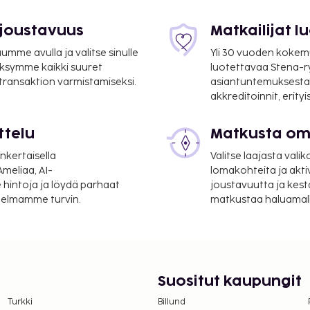
km / 6,8 mi
mi
 joustavuus
Matkailijat 
mme avulla ja valitse sinulle
Yli 30 vuoden kokem
ksymme kaikki suuret
luotettavaa Stena-
 transaktion varmistamiseksi.
asiantuntemuksesta
akkreditoinnit, erity
kaupungin kansainvälinen
ttelu
Matkusta oma
taanotto ja
nkertaisella
Valitse laajasta valik
a: ilmainen langaton
meliaa, AI-
lomakohteita ja akti
 hintoja ja löydä parhaat
joustavuutta ja kest
itelmamme turvin.
matkustaa haluamalla
suoritettavat maksut.
itetaan ennen
Suositut kaupungit
lmoittamat maksut.
Turkki
Billund