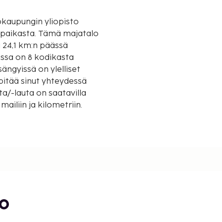
pkaupungin yliopisto
ämä majatalo
a 24,1 km:n päässä
ssa on 8 kodikasta
ngyissä on ylelliset
pitää sinut yhteydessä
ta/-lauta on saatavilla
ailiin ja kilometriin.
/ 2,3 mi
/ 6 mi
bo