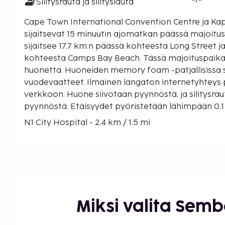
Silitysrauta ja silityslauta
Cape Town International Convention Centre ja Ka
sijaitsevat 15 minuutin ajomatkan päässä majoituspaikasta. T
sijaitsee 17,7 km:n päässä kohteesta Long Street j
kohteesta Camps Bay Beach. Tässä majoituspaika
huonetta. Huoneiden memory foam -patjallisissa sä
vuodevaatteet. Ilmainen langaton internetyhteys 
verkkoon. Huone siivotaan pyynnöstä, ja silitysrau
pyynnöstä. Etäisyydet pyöristetään lähimpään 0,1 m
N1 City Hospital - 2,4 km / 1,5 mi
Grand West - 2,8 km / 1,7 mi
GrandWest Casino & Entertainment World - 3,8 km 
Panorama Medi-Clinic - 4,5 km / 2,8 mi
Tygerberg Hospital - 5,7 km / 3,5 mi
University of the Western Cape - 6,7 km / 4,2 mi
Cape Peninsula University of Technology - 9,7 km 
Miksi valita Sem
Canal Walkin ostoskeskus - 10,2 km / 6,4 mi
Tyger Valley -ostoskeskus - 10,6 km / 6,6 mi