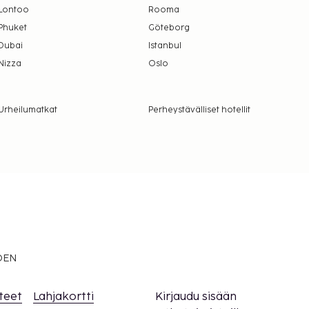
Lontoo
Rooma
Phuket
Göteborg
Dubai
Istanbul
Nizza
Oslo
Urheilumatkat
Perheystävälliset hotellit
EDEN
teet
Lahjakortti
Kirjaudu sisään