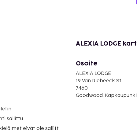
ALEXIA LODGE kar
Osoite
ALEXIA LODGE
19 Van Riebeeck St
7460
Goodwood, Kapkaupunki,
letin
i sallittu
eläimet eivät ole sallitt