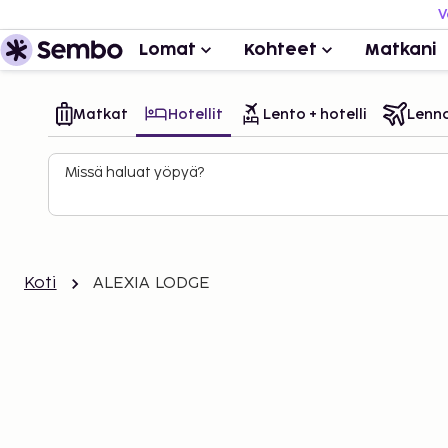
V
Lomat
Kohteet
Matkani
Matkat
Hotellit
Lento + hotelli
Lenn
Missä haluat yöpyä?
Koti
ALEXIA LODGE