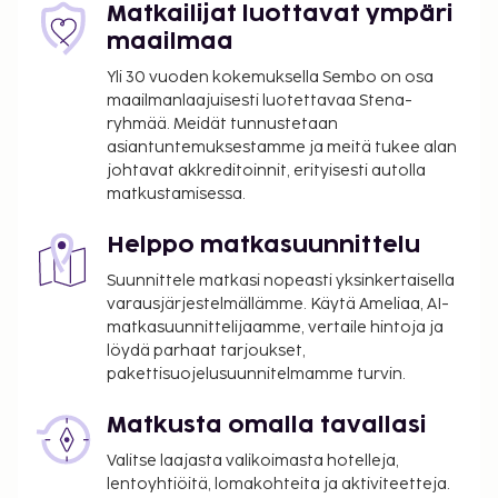
Matkailijat luottavat ympäri
maailmaa
Yli 30 vuoden kokemuksella Sembo on osa
maailmanlaajuisesti luotettavaa Stena-
ryhmää. Meidät tunnustetaan
asiantuntemuksestamme ja meitä tukee alan
johtavat akkreditoinnit, erityisesti autolla
matkustamisessa.
Helppo matkasuunnittelu
Suunnittele matkasi nopeasti yksinkertaisella
varausjärjestelmällämme. Käytä Ameliaa, AI-
matkasuunnittelijaamme, vertaile hintoja ja
löydä parhaat tarjoukset,
pakettisuojelusuunnitelmamme turvin.
Matkusta omalla tavallasi
Valitse laajasta valikoimasta hotelleja,
lentoyhtiöitä, lomakohteita ja aktiviteetteja.