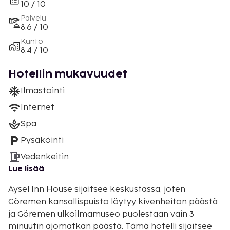
10 / 10
Palvelu
8.6 / 10
Kunto
8.4 / 10
Hotellin mukavuudet
Ilmastointi
Internet
Spa
Pysäköinti
Vedenkeitin
Lue lisää
Aysel Inn House sijaitsee keskustassa, joten
Göremen kansallispuisto löytyy kivenheiton päästä
ja Göremen ulkoilmamuseo puolestaan vain 3
minuutin ajomatkan päästä. Tämä hotelli sijaitsee