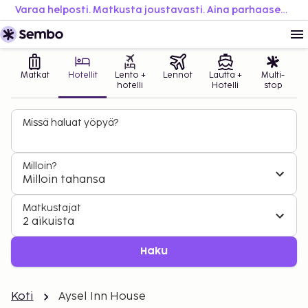
Varaa helposti. Matkusta joustavasti. Aina parhaaseen hintaan.
Matkat
Hotellit
Lento +
Lennot
Lautta +
Multi-
hotelli
Hotelli
stop
Missä haluat yöpyä?
Milloin?
Milloin tahansa
Matkustajat
2 aikuista
Haku
Koti
Aysel Inn House