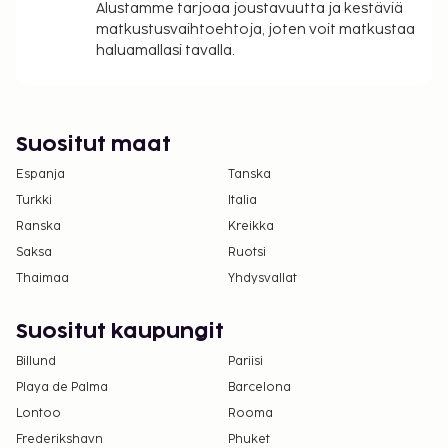
Alustamme tarjoaa joustavuutta ja kestäviä
matkustusvaihtoehtoja, joten voit matkustaa
haluamallasi tavalla.
Suositut maat
Espanja
Tanska
Turkki
Italia
Ranska
Kreikka
Saksa
Ruotsi
Thaimaa
Yhdysvallat
Suositut kaupungit
Billund
Pariisi
Playa de Palma
Barcelona
Lontoo
Rooma
Frederikshavn
Phuket