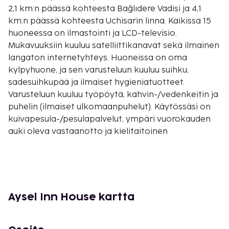
2,1 km:n päässä kohteesta Bağlıdere Vadisi ja 4,1
km:n päässä kohteesta Uchisarin linna. Kaikissa 15
huoneessa on ilmastointi ja LCD-televisio.
Mukavuuksiin kuuluu satelliittikanavat sekä ilmainen
langaton internetyhteys. Huoneissa on oma
kylpyhuone, ja sen varusteluun kuuluu suihku,
sadesuihkupää ja ilmaiset hygieniatuotteet.
Varusteluun kuuluu työpöytä, kahvin-/vedenkeitin ja
puhelin (ilmaiset ulkomaanpuhelut). Käytössäsi on
kuivapesula-/pesulapalvelut, ympäri vuorokauden
auki oleva vastaanotto ja kielitaitoinen
henkilökunta. Käytössäsi on lentokenttäkuljetukset
(saatavilla ympäri vuorokauden). Jos saavut autolla,
voit pysäköidä helposti, sillä ilmainen pysäköinti
kuuluu myös palveluihin. Hemmottele itseäsi
kylpylässä, jonka hoitoihin kuuluu muun muassa
Aysel Inn House kartta
hierontapalvelut; terassi ja puutarha tarjoavat
upeat näkymät. Tämän hotellin palveluihin kuuluu