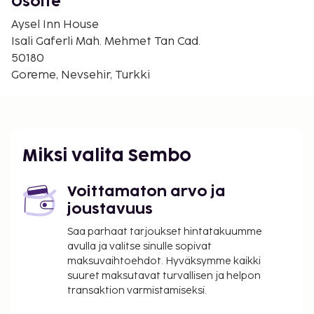
muun muassa ilmainen langaton internetyhteys,
Osoite
concierge-palvelut ja yhteinen olohuone. Ilmainen
Aysel Inn House
täysi aamiainen tarjoillaan päivittäin klo 9.00–12.00.
Isali Gaferli Mah. Mehmet Tan Cad.
Lentokenttäkuljetusmaksu: 12 EUR per henkilö
50180
yhteen suuntaan
Goreme, Nevsehir, Turkki
Lentokenttäkuljetus per lapsi: 12 EUR yhteen
suuntaan (2–7 vuoden ikäiset)
Yllä oleva luettelo ei ehkä kata kaikkea. Maksut ja
takuumaksut eivät välttämättä sisällä veroja, ja ne
Miksi valita Sembo
saattavat muuttua.
Hierontapalvelut tulee varata etukäteen.
Voittamaton arvo ja
Varauksen voi tehdä ottamalla
joustavuus
majoituspaikkaan yhteyttä ennen saapumista
Saa parhaat tarjoukset hintatakuumme
soittamalla varausvahvistuksessa olevaan
avulla ja valitse sinulle sopivat
numeroon.
maksuvaihtoehdot. Hyväksymme kaikki
suuret maksutavat turvallisen ja helpon
transaktion varmistamiseksi.