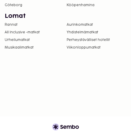
Göteborg
Kööpenhamina
Lomat
Rannat
Aurinkomatkat
All Inclusive -matkat
Yhdistelmämatkat
Urheilumatkat
Perheystävälliset hotellit
Musikaalimatkat
Viikonloppumatkat