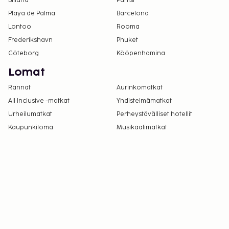
Billund
Pariisi
Playa de Palma
Barcelona
Lontoo
Rooma
Frederikshavn
Phuket
Göteborg
Kööpenhamina
Lomat
Rannat
Aurinkomatkat
All Inclusive -matkat
Yhdistelmämatkat
Urheilumatkat
Perheystävälliset hotellit
Kaupunkiloma
Musikaalimatkat