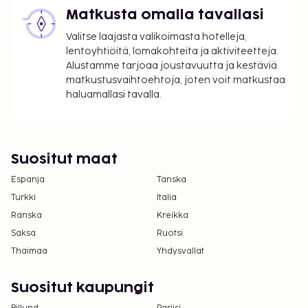
Matkusta omalla tavallasi
Valitse laajasta valikoimasta hotelleja,
lentoyhtiöitä, lomakohteita ja aktiviteetteja.
Alustamme tarjoaa joustavuutta ja kestäviä
matkustusvaihtoehtoja, joten voit matkustaa
haluamallasi tavalla.
Suositut maat
Espanja
Tanska
Turkki
Italia
Ranska
Kreikka
Saksa
Ruotsi
Thaimaa
Yhdysvallat
Suositut kaupungit