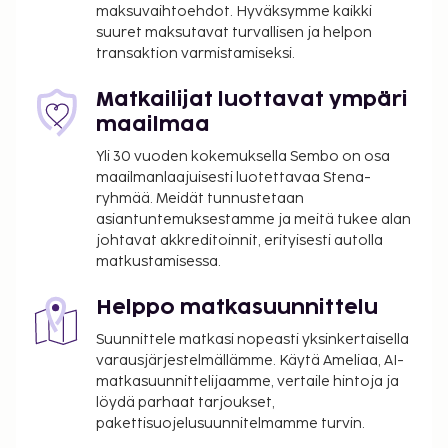
Asiakkaat voivat pyytää tällaista huonetta
maksuvaihtoehdot. Hyväksymme kaikki
ottamalla yhteyttä suoraan majoituspaikkaan
suuret maksutavat turvallisen ja helpon
transaktion varmistamiseksi.
käyttämällä varausvahvistuksessa olevia
yhteystietoja.
Matkailijat luottavat ympäri
Pysäköintialueella on korkeusrajoituksia.
maailmaa
Yli 30 vuoden kokemuksella Sembo on osa
maailmanlaajuisesti luotettavaa Stena-
ryhmää. Meidät tunnustetaan
asiantuntemuksestamme ja meitä tukee alan
johtavat akkreditoinnit, erityisesti autolla
matkustamisessa.
Helppo matkasuunnittelu
Suunnittele matkasi nopeasti yksinkertaisella
varausjärjestelmällämme. Käytä Ameliaa, AI-
matkasuunnittelijaamme, vertaile hintoja ja
löydä parhaat tarjoukset,
pakettisuojelusuunnitelmamme turvin.