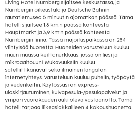
Living Hotel Nürnberg sijaitsee keskustassa, ja
Nürnbergin oikeustalo ja Deutsche Bahnin
rautatiemuseo 5 minuutin ajomatkan päässä. Tämä
hotelli sijaitsee 1,8 km:n päässä kohteesta
Hauptmarkt ja 3,9 km:n päässä kohteesta
Nürnbergin linna. Tässä majoituspaikassa on 284
viihtyisää huonetta. Huoneiden varusteluun kuuluu
muun muassa keittonurkkaus, jossa on liesi ja
mikroaaltouuni. Mukavuuksiin kuuluu
satelliittikanavat sekä ilmainen langaton
internetyhteys. Varusteluun kuuluu puhelin, työpöytä
ja vedenkeitin. Käytössäsi on express-
uloskirjautuminen, kuivapesula-/pesulapalvelut ja
ympäri vuorokauden auki oleva vastaanotto. Tämä
hotelli tarjoaa liikeasiakkailleen 4 kokoushuonetta.
Palveluihin kuuluu maksullinen omatoiminen
pysäköinti. Hyödynnä terassi, puutarha ja ilmainen
langaton internetyhteys. Tämän hotellin palveluihin
kuuluu concierge-palvelut, ostosmahdollisuuksia