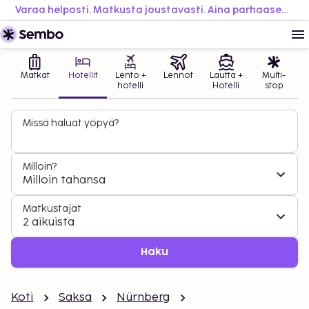
Varaa helposti. Matkusta joustavasti. Aina parhaaseen hintaan.
Matkat
Hotellit
Lento +
Lennot
Lautta +
Multi-
hotelli
Hotelli
stop
Missä haluat yöpyä?
Milloin?
Milloin tahansa
Matkustajat
2 aikuista
Haku
Koti
Saksa
Nürnberg