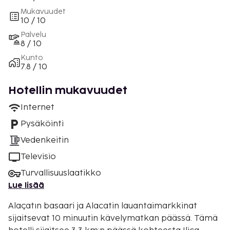
Mukavuudet
10 / 10
Palvelu
8 / 10
Kunto
7.8 / 10
Hotellin mukavuudet
Internet
Pysäköinti
Vedenkeitin
Televisio
Turvallisuuslaatikko
Lue lisää
Alaçatın basaari ja Alacatin lauantaimarkkinat
sijaitsevat 10 minuutin kävelymatkan päässä. Tämä