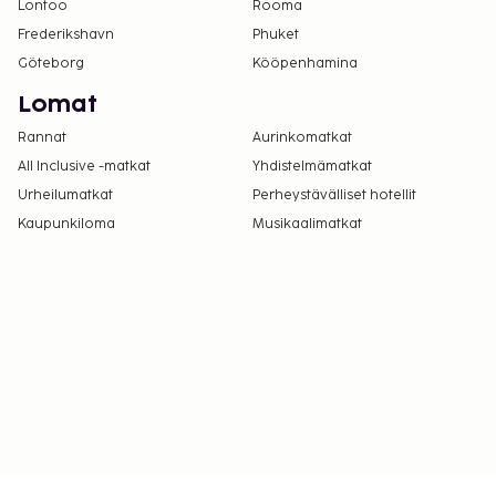
Lontoo
Rooma
Frederikshavn
Phuket
Göteborg
Kööpenhamina
Lomat
Rannat
Aurinkomatkat
All Inclusive -matkat
Yhdistelmämatkat
Urheilumatkat
Perheystävälliset hotellit
Kaupunkiloma
Musikaalimatkat