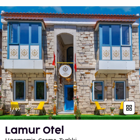
1
/
97
Lamur Otel