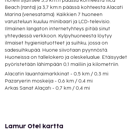
hotelli sijaitsee 3,3 km:n päässä kohteesta Ilica
Beach (ranta) ja 3,7 km:n päässä kohteesta Alacati
Marina (venesatama). Kaikkien 7 huoneen
varusteluun kuuluu minibaari ja LCD-televisio.
Ilmainen langaton internetyhteys pitää sinut
yhteydessä verkkoon. Kylpyhuoneesta löytyy
ilmaiset hygieniatuotteet ja suihku, jossa on
sadesuihkupää. Huone siivotaan pyynnöstä.
Huoneissa on tallelokero ja oleskelualue. Etäisyydet
pyöristetään lähimpään 0,1 mailiin ja kilometriin.
Alacatin lauantaimarkkinat - 0,5 km / 0,3 mi
Pazaryerin moskeija - 0,6 km / 0,4 mi
Arkas Sanat Alaçatı - 0,7 km / 0,4 mi
Alaçatın basaari - 0,7 km / 0,5 mi
Alaçatı Değirmenleri - 1 km / 0,6 mi
Alaçatin linnut - 1,2 km / 0,7 mi
Oasis Aquaparkin vesipuisto - 2,3 km / 1,4 mi
Alacatin satama - 3,5 km / 2,2 mi
Lamur Otel kartta
Alacati Marina (venesatama) - 3,6 km / 2,2 mi