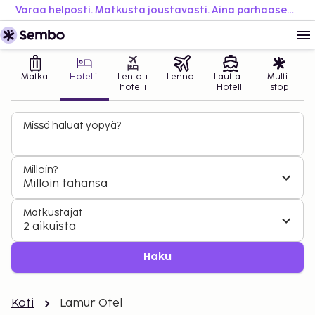
Varaa helposti. Matkusta joustavasti. Aina parhaaseen hintaan.
Matkat
Hotellit
Lento +
Lennot
Lautta +
Multi-
hotelli
Hotelli
stop
Missä haluat yöpyä?
Milloin?
Milloin tahansa
Matkustajat
2 aikuista
Haku
Koti
Lamur Otel