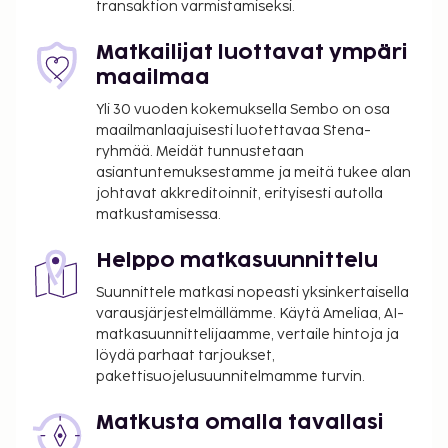
transaktion varmistamiseksi.
Yhteystiedot löytyvät varausvahvistuksesta.
Matkailijat luottavat ympäri
maailmaa
Yli 30 vuoden kokemuksella Sembo on osa
maailmanlaajuisesti luotettavaa Stena-
ryhmää. Meidät tunnustetaan
asiantuntemuksestamme ja meitä tukee alan
johtavat akkreditoinnit, erityisesti autolla
matkustamisessa.
Helppo matkasuunnittelu
Suunnittele matkasi nopeasti yksinkertaisella
varausjärjestelmällämme. Käytä Ameliaa, AI-
matkasuunnittelijaamme, vertaile hintoja ja
löydä parhaat tarjoukset,
pakettisuojelusuunnitelmamme turvin.
Matkusta omalla tavallasi