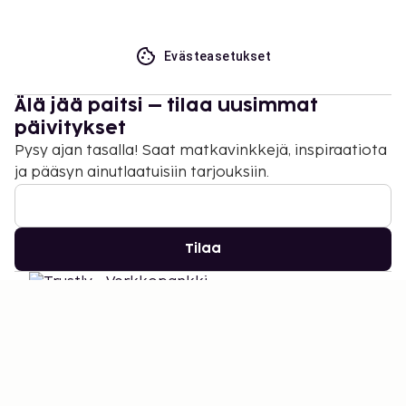
Evästeasetukset
Älä jää paitsi – tilaa uusimmat
päivitykset
Pysy ajan tasalla! Saat matkavinkkejä, inspiraatiota
ja pääsyn ainutlaatuisiin tarjouksiin.
Tilaa
©
2026
Stena Line Travel Group AB