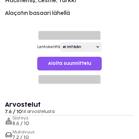
Hacımemiş, Cesme, Turkki
Alaçatın basaari lähellä
Lentokenttä
Aloita suunnittelu
Arvostelut
7.6 / 10
14 arvostelusta
Siisteys
8.6 / 10
Mukavuus
7.2 / 10