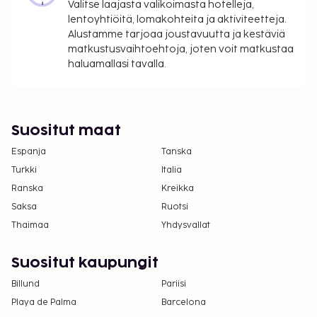
Valitse laajasta valikoimasta hotelleja,
lentoyhtiöitä, lomakohteita ja aktiviteetteja.
Alustamme tarjoaa joustavuutta ja kestäviä
matkustusvaihtoehtoja, joten voit matkustaa
haluamallasi tavalla.
Suositut maat
Espanja
Tanska
Turkki
Italia
Ranska
Kreikka
Saksa
Ruotsi
Thaimaa
Yhdysvallat
Suositut kaupungit
Billund
Pariisi
Playa de Palma
Barcelona