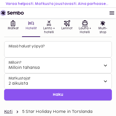
Varaa helposti. Matkusta joustavasti. Aina parhaaseen hintaan.
Matkat
Hotellit
Lento +
Lennot
Lautta +
Multi-
hotelli
Hotelli
stop
Missä haluat yöpyä?
Milloin?
Milloin tahansa
Matkustajat
2 aikuista
Haku
Koti
5 Star Holiday Home in Torslanda