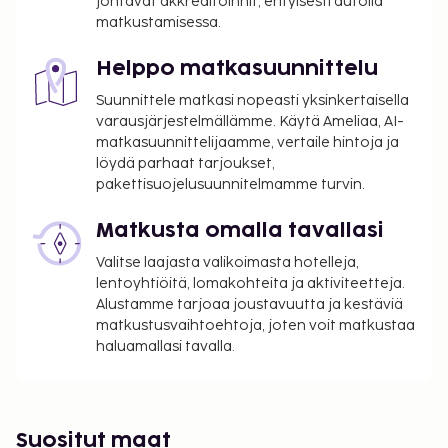
johtavat akkreditoinnit, erityisesti autolla
matkustamisessa.
Helppo matkasuunnittelu
Suunnittele matkasi nopeasti yksinkertaisella
varausjärjestelmällämme. Käytä Ameliaa, AI-
matkasuunnittelijaamme, vertaile hintoja ja
löydä parhaat tarjoukset,
pakettisuojelusuunnitelmamme turvin.
Matkusta omalla tavallasi
Valitse laajasta valikoimasta hotelleja,
lentoyhtiöitä, lomakohteita ja aktiviteetteja.
Alustamme tarjoaa joustavuutta ja kestäviä
matkustusvaihtoehtoja, joten voit matkustaa
haluamallasi tavalla.
Suositut maat