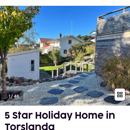
1
/
46
5 Star Holiday Home in
Torslanda