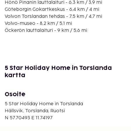
Hönö Pinanin lauttalaituri - 6,3 km / 3,9 mi
Göteborgin Gokartkeskus - 6,4 km / 4 mi
Volvon Torslandan tehdas - 7,5 km / 4,7 mi
Volvo-museo - 8,2 km / 5,1 mi
Öckerön lauttalaituri - 9 km / 5,6 mi
Götan kanava - 11,2 km / 6,9 mi
Eriksbergshallen - 12,7 km / 7,9 mi
Bravida-areena - 13,4 km / 8,3 mi
Aftonstjärnan-teatteri - 13,9 km / 8,6 mi
Chalmersin teknillinen yliopisto - 14,1 km / 8,8 mi
5 Star Holiday Home in Torslanda
Stena Linen Saksan terminaali - 14,2 km / 8,8 mi
kartta
Lindholmenin tiedepuisto - 14,4 km / 9 mi
Röda Stenin taidegalleria - 14,7 km / 9,1 mi
Radiomuseo - 14,8 km / 9,2 mi
Osoite
Lähin suuri lentokenttä on Göteborg (GOT-
5 Star Holiday Home in Torslanda
Landvetter) - 44,2 km / 27,5 mi
Hällsvik, Torslanda, Ruotsi
N 57.70493 E 11.74197
Palveluihin kuuluu ilmainen pysäköinti. Seuraavat
palvelut ovat saatavilla: ilmainen langaton