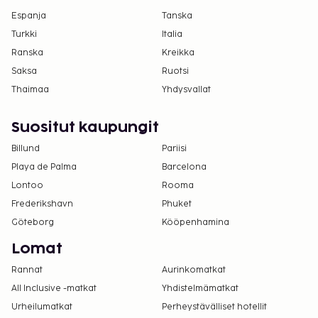
Espanja
Tanska
Turkki
Italia
Ranska
Kreikka
Saksa
Ruotsi
Thaimaa
Yhdysvallat
Suositut kaupungit
Billund
Pariisi
Playa de Palma
Barcelona
Lontoo
Rooma
Frederikshavn
Phuket
Göteborg
Kööpenhamina
Lomat
Rannat
Aurinkomatkat
All Inclusive -matkat
Yhdistelmämatkat
Urheilumatkat
Perheystävälliset hotellit