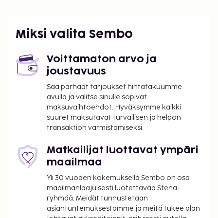
internetyhteys ja grilli.
Miksi valita Sembo
Voittamaton arvo ja
joustavuus
Saa parhaat tarjoukset hintatakuumme
avulla ja valitse sinulle sopivat
maksuvaihtoehdot. Hyväksymme kaikki
suuret maksutavat turvallisen ja helpon
transaktion varmistamiseksi.
Matkailijat luottavat ympäri
maailmaa
Yli 30 vuoden kokemuksella Sembo on osa
maailmanlaajuisesti luotettavaa Stena-
ryhmää. Meidät tunnustetaan
asiantuntemuksestamme ja meitä tukee alan