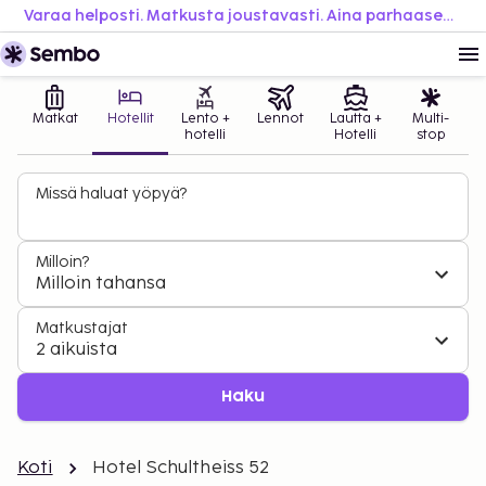
Varaa helposti. Matkusta joustavasti. Aina parhaaseen hintaan.
Matkat
Hotellit
Lento +
Lennot
Lautta +
Multi-
hotelli
Hotelli
stop
Missä haluat yöpyä?
Milloin?
Milloin tahansa
Matkustajat
2 aikuista
Haku
Koti
Hotel Schultheiss 52