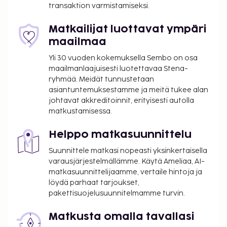
transaktion varmistamiseksi.
aamiainen tarjoillaan arkipäivisin klo 7.00–10.00.
Kontaktiton sisäänkirjautuminen ja kontaktiton
Matkailijat luottavat ympäri
uloskirjautuminen ovat saatavilla.
maailmaa
Yli 30 vuoden kokemuksella Sembo on osa
maailmanlaajuisesti luotettavaa Stena-
ryhmää. Meidät tunnustetaan
asiantuntemuksestamme ja meitä tukee alan
johtavat akkreditoinnit, erityisesti autolla
matkustamisessa.
Helppo matkasuunnittelu
Suunnittele matkasi nopeasti yksinkertaisella
varausjärjestelmällämme. Käytä Ameliaa, AI-
matkasuunnittelijaamme, vertaile hintoja ja
löydä parhaat tarjoukset,
pakettisuojelusuunnitelmamme turvin.
Matkusta omalla tavallasi