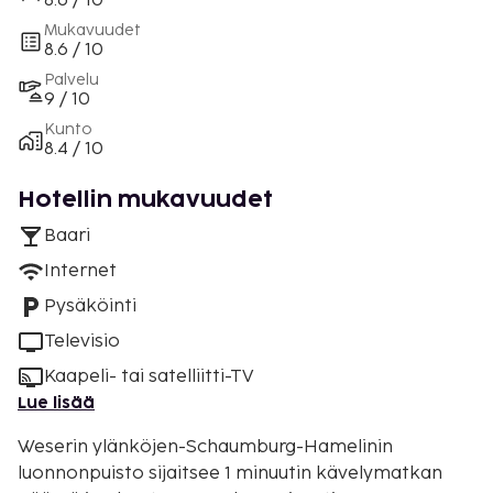
8.6 / 10
Mukavuudet
8.6 / 10
Palvelu
9 / 10
Kunto
8.4 / 10
Hotellin mukavuudet
Baari
Internet
Pysäköinti
Televisio
Kaapeli- tai satelliitti-TV
Lue lisää
Weserin ylänköjen-Schaumburg-Hamelinin
luonnonpuisto sijaitsee 1 minuutin kävelymatkan