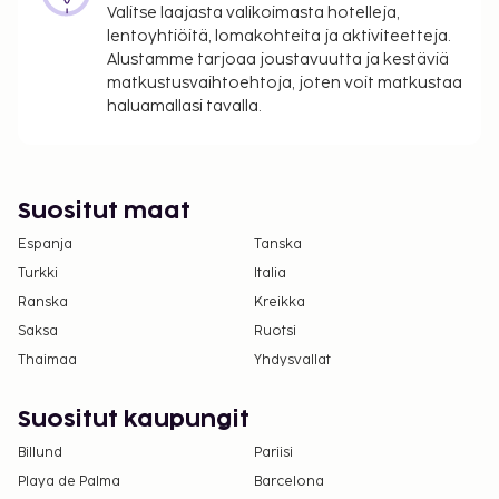
Valitse laajasta valikoimasta hotelleja,
lentoyhtiöitä, lomakohteita ja aktiviteetteja.
Alustamme tarjoaa joustavuutta ja kestäviä
matkustusvaihtoehtoja, joten voit matkustaa
haluamallasi tavalla.
Suositut maat
Espanja
Tanska
Turkki
Italia
Ranska
Kreikka
Saksa
Ruotsi
Thaimaa
Yhdysvallat
Suositut kaupungit
Billund
Pariisi
Playa de Palma
Barcelona