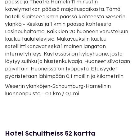
päässä ja Theatre Hameln 11 minuutin
kävelymatkan päässä majoituspaikasta. Tämä
hotelli sijaitsee 1 km:n päässä kohteesta Weserin
ylänkö - Keskus ja 1 km:n päässä kohteesta
Lasinpuhaltamo. Kaikkien 20 huoneen varusteluun
kuuluu taulutelevisio. Mukavuuksiin kuuluu
satelliittikanavat sekä ilmainen langaton
internetyhteys. Käytössäsi on kylpyhuone, josta
löytyy suihku ja hiustenkuivaaja. Huoneet siivotaan
päivittäin. Huoneissa on työpöytä. Etäisyydet
pyöristetään lähimpään 0,1 mailiin ja kilometriin.
Weserin ylänköjen-Schaumburg-Hamelinin
luonnonpuisto - 0,1 km / 0,1 mi
Theatre Hameln - 0,9 km / 0,6 mi
Weserin ylänkö - Keskus - 1 km / 0,6 mi
Lasinpuhaltamo - 1 km / 0,6 mi
Pyhän Nikolaoksen torikirkko - 1,1 km / 0,7 mi
Weser - 1,2 km / 0,7 mi
Hotel Schultheiss 52 kartta
Museum Hameln - 1,2 km / 0,7 mi