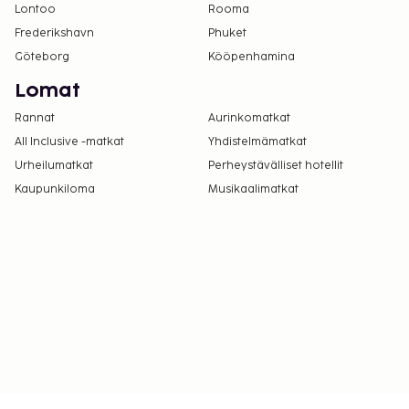
Lontoo
Rooma
Frederikshavn
Phuket
Göteborg
Kööpenhamina
Lomat
Rannat
Aurinkomatkat
All Inclusive -matkat
Yhdistelmämatkat
Urheilumatkat
Perheystävälliset hotellit
Kaupunkiloma
Musikaalimatkat