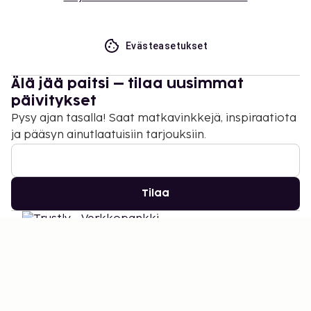
Evästeasetukset
Älä jää paitsi – tilaa uusimmat
päivitykset
Pysy ajan tasalla! Saat matkavinkkejä, inspiraatiota
ja pääsyn ainutlaatuisiin tarjouksiin.
Tilaa
©
2026
Stena Line Travel Group AB