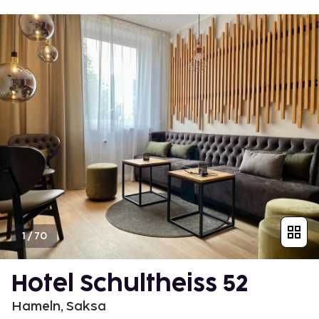
1
/
70
Hotel Schultheiss 52
Hameln, Saksa