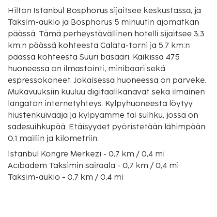
Hilton Istanbul Bosphorus sijaitsee keskustassa, ja
Taksim-aukio ja Bosphorus 5 minuutin ajomatkan
päässä. Tämä perheystävällinen hotelli sijaitsee 3,3
km:n päässä kohteesta Galata-torni ja 5,7 km:n
päässä kohteesta Suuri basaari. Kaikissa 475
huoneessa on ilmastointi, minibaari sekä
espressokoneet. Jokaisessa huoneessa on parveke.
Mukavuuksiin kuuluu digitaalikanavat sekä ilmainen
langaton internetyhteys. Kylpyhuoneesta löytyy
hiustenkuivaaja ja kylpyamme tai suihku, jossa on
sadesuihkupää. Etäisyydet pyöristetään lähimpään
0,1 mailiin ja kilometriin.
İstanbul Kongre Merkezi - 0,7 km / 0,4 mi
Acıbadem Taksimin sairaala - 0,7 km / 0,4 mi
Taksim-aukio - 0,7 km / 0,4 mi
Cemil Topuzlu ulkoilmateatteri - 0,8 km / 0,5 mi
Lutfi Kirdarin messukeskus - 0,8 km / 0,5 mi
Istanbulin teknillinen yliopisto - 0,9 km / 0,6 mi