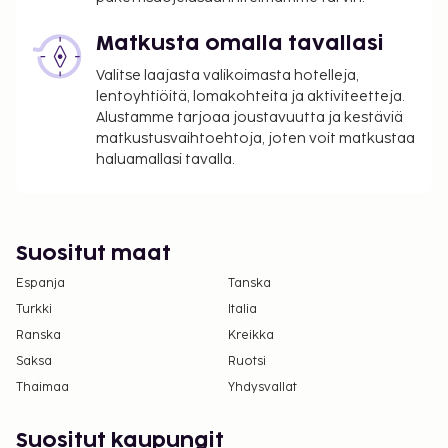
saattavat muuttua):
Uima-allas
Matkusta omalla tavallasi
Majoituspaikka veloittaa seuraavat paikan päällä
Valitse laajasta valikoimasta hotelleja,
suoritettavat maksut. Maksuihin saattaa sisältyä
lentoyhtiöitä, lomakohteita ja aktiviteetteja.
sovellettavat verot:
Alustamme tarjoaa joustavuutta ja kestäviä
matkustusvaihtoehtoja, joten voit matkustaa
Takuumaksu: 5000 TRY per majoitustila per
haluamallasi tavalla.
yöpyminen
Tässä on mainittu kaikki majoituspaikan meille
ilmoittamat maksut.
Suositut maat
Maksu buffetaamiaisesta: noin 2400 TRY per
Espanja
Tanska
henkilö
Turkki
Italia
Katettu omatoiminen pysäköinti: 600 TRY per
Ranska
Kreikka
päivä
Saksa
Ruotsi
Pysäköintipalvelu: 700 TRY per päivä
Thaimaa
Yhdysvallat
Lemmikit: 1800 TRY per majoitustila per
yöpyminen
Avustajaeläimistä ei veloiteta lisämaksuja
Suositut kaupungit