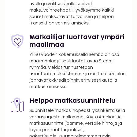
avulla ja valitse sinulle sopivat
asiakkailleen seuraavat kokoustilat:
maksuvaihtoehdot. Hyväksymme kaikki
konferenssikeskus ja kokoushuoneita. Palveluihin
suuret maksutavat turvallisen ja helpon
kuuluu maksullinen omatoiminen pysäköinti. Täyden
transaktion varmistamiseksi.
palvelun kylpylässä voit rentoutua esimerkiksi
hieronnassa. Paikan päällä on lisäksi
Matkailijat luottavat ympäri
ulkotenniskenttää, kuntoklubi sekä sauna. Tämän
maailmaa
hotellin palveluihin kuuluu muun muassa ilmainen
Yli 30 vuoden kokemuksella Sembo on osa
langaton internetyhteys, concierge-palvelut ja
maailmanlaajuisesti luotettavaa Stena-
kampaamo. Tämän hotellissa ravintolan, Lalou
ryhmää. Meidät tunnustetaan
Brasserie & Terrace, joka on yksi sen 5 ravintolasta,
asiantuntemuksestamme ja meitä tukee alan
erikoisuuksiin kuuluu kansainvälinen keittiö.
johtavat akkreditoinnit, erityisesti autolla
matkustamisessa.
Palveluihin kuuluu myös ympärivuorokautinen
huonepalvelu. Palveluihin kuuluu myös
Helppo matkasuunnittelu
baari/aulabaari ja allasbaari, joissa voit rentoutua
raikkaan juoman parissa. Lisämaksullinen
Suunnittele matkasi nopeasti yksinkertaisella
buffetaamiainen tarjoillaan arkipäivisin klo 6.30–
varausjärjestelmällämme. Käytä Ameliaa, AI-
matkasuunnittelijaamme, vertaile hintoja ja
10.30 ja viikonloppuisin klo 6.30–11.00. Seuraavat
löydä parhaat tarjoukset,
tilat tai palvelut on suljettu 6.11.2025–1.5.2026 (päivät
pakettisuojelusuunnitelmamme turvin.