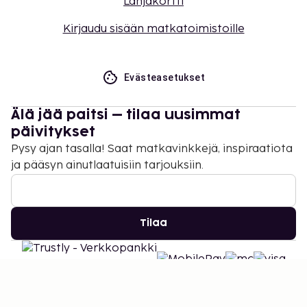
Lahjakortti
uloskirjautuminen ovat saatavilla.
Kirjaudu sisään matkatoimistoille
Evästeasetukset
Älä jää paitsi – tilaa uusimmat
päivitykset
Pysy ajan tasalla! Saat matkavinkkejä, inspiraatiota
ja pääsyn ainutlaatuisiin tarjouksiin.
Tilaa