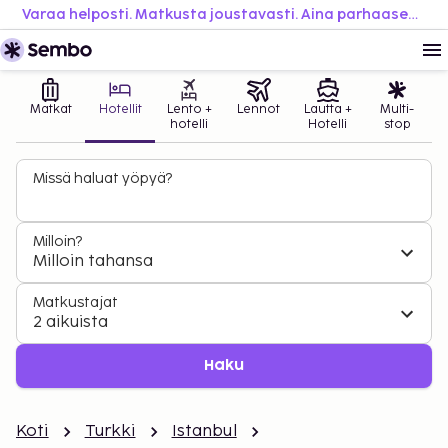
Varaa helposti. Matkusta joustavasti. Aina parhaaseen hintaan.
Matkat
Hotellit
Lento +
Lennot
Lautta +
Multi-
hotelli
Hotelli
stop
Missä haluat yöpyä?
Milloin?
Milloin tahansa
Matkustajat
2 aikuista
Haku
Koti
Turkki
Istanbul