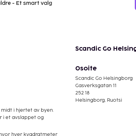
aldre - Et smart valg
Scandic Go Helsin
Osoite
Scandic Go Helsingborg
Gasverksgatan 11
252 18
Helsingborg, Ruotsi
midt i hjertet av byen.
r i et avslappet og
hvor hver kvadratmeter