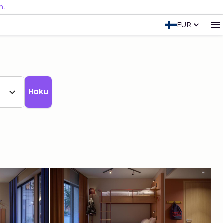
n.
EUR
Haku