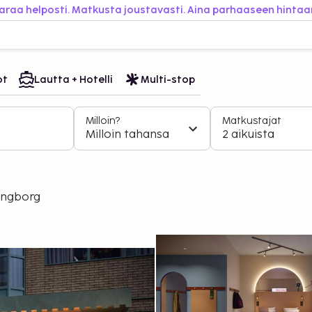
araa helposti. Matkusta joustavasti. Aina parhaaseen hintaa
ot
Lautta + Hotelli
Multi-stop
Milloin?
Matkustajat
Milloin tahansa
2 aikuista
ingborg