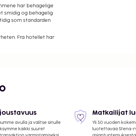
rommene har behagelige
et smidig og behagelig
tidig som standarden
rheten. Fra hotellet har
g andre attraksjoner. Det
derne og rimelig – med
 å slappe av etter en dag
bo
nett, føner, dusj og wc.
 joustavuus
Matkailijat 
mme avulla ja valitse sinulle
Yli 30 vuoden kokem
ksymme kaikki suuret
luotettavaa Stena-
 transaktion varmistamiseksi.
asiantuntemuksesta