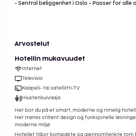
- Sentral beliggenhet i Oslo - Passer for alle 
Arvostelut
Hotellin mukavuudet
Internet
Televisio
Kaapeli- tai satelliitti-TV
Hiustenkuivaaja
Her bor du på et smart, moderne og rimelig hotell 
Her møtes stilrent design og funksjonelle løsninge
moderne miljø.
Hotellet tilbyr kompakte og gjennomtenkte rom 