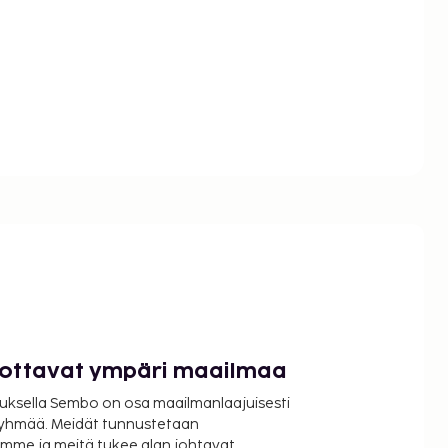
luottavat ympäri maailmaa
uksella Sembo on osa maailmanlaajuisesti
ryhmää. Meidät tunnustetaan
mme ja meitä tukee alan johtavat