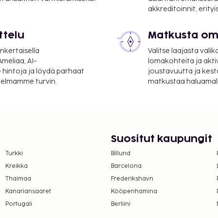
akkreditoinnit, erity
ttelu
Matkusta oma
nkertaisella
Valitse laajasta valik
meliaa, AI-
lomakohteita ja akti
 hintoja ja löydä parhaat
joustavuutta ja kest
itelmamme turvin.
matkustaa haluamalla
Suositut kaupungit
Turkki
Billund
Kreikka
Barcelona
Thaimaa
Frederikshavn
Kanariansaaret
Kööpenhamina
Portugali
Berliini