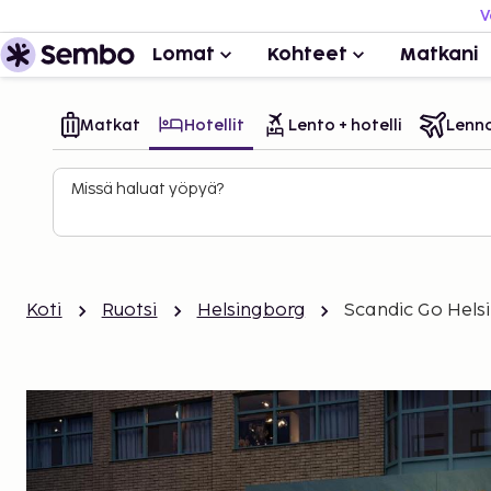
V
Lomat
Kohteet
Matkani
Matkat
Hotellit
Lento + hotelli
Lenn
Missä haluat yöpyä?
Koti
Ruotsi
Helsingborg
Scandic Go Hels