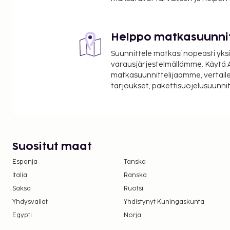
Annet
Heis.
Helppo matkasuunni
Ankomst
Suunnittele matkasi nopeasti yksi
varausjärjestelmällämme. Käytä A
Innsjekkingstid: 16:00, utsjekkingstid: 12:00.
matkasuunnittelijaamme, vertaile
tarjoukset, pakettisuojelusuunn
Suositut maat
Espanja
Tanska
Italia
Ranska
Saksa
Ruotsi
Yhdysvallat
Yhdistynyt Kuningaskunta
Egypti
Norja