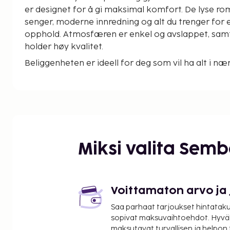
er designet for å gi maksimal komfort. De lyse 
senger, moderne innredning og alt du trenger for 
opphold. Atmosfæren er enkel og avslappet, sam
holder høy kvalitet.
Beliggenheten er ideell for deg som vil ha alt i næ
du gangavstand til byens shopping, restauranter o
er et perfekt valg for deg som vil bo sentralt, mo
byens puls rett utenfor døren og et behagelig sted
full av opplevelser.
Beliggenhet
Miksi valita Sem
Sentral beliggenhet i Oslo.
Slik bor du
Moderne og komfortabelt hotell. Satellitt-tv, Inter
Voittamaton arvo ja
Bygningens fasiliteter
Saa parhaat tarjoukset hintatakuu
sopivat maksuvaihtoehdot. Hyvä
Resepsjon, frokostsal, Wi-Fi.
maksutavat turvallisen ja helpon