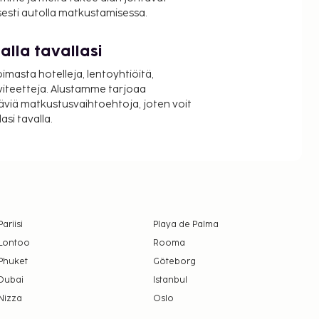
isesti autolla matkustamisessa.
lla tavallasi
oimasta hotelleja, lentoyhtiöitä,
viteetteja. Alustamme tarjoaa
äviä matkustusvaihtoehtoja, joten voit
si tavalla.
Pariisi
Playa de Palma
Lontoo
Rooma
Phuket
Göteborg
Dubai
Istanbul
Nizza
Oslo