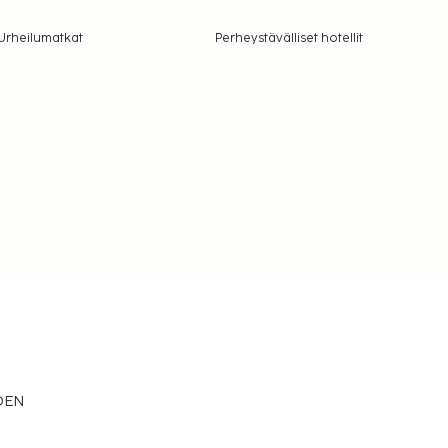
Urheilumatkat
Perheystävälliset hotellit
EDEN