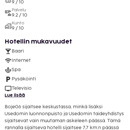
9 / 10
Palvelu
9.2 / 10
Kunto
9 / 10
Hotellin mukavuudet
Baari
Internet
Spa
Pysäköinti
Televisio
Lue lisää
Boje06 sijaitsee keskustassa, minkä lisäksi
Usedomin luonnonpuisto ja Usedomin taideyhdistys
sijaitsevat vain muutaman askeleen päässä. Tämä
rannalla sijaitseva hotelli sijaitsee 7,7 km:n päässä