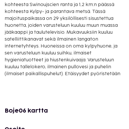
kohteesta Swinoujscien ranta ja 1,2 km:n päässä
kohteesta Kylpy- ja parantava metsä. Tässä
majoituspaikassa on 29 yksilöllisesti sisustettua
huonetta, joiden varusteluun kuuluu muun muassa
jääkaappi ja taulutelevisio. Mukavuuksiin kuuluu
satelliittikanavat sekä ilmainen langaton
internetyhteys. Huoneissa on oma kylpyhuone, ja
sen varusteluun kuuluu suihku, ilmaiset
hygieniatuotteet ja hiustenkuivaaja. Varusteluun
kuuluu tallelokero, ilmainen pullovesi ja puhelin
(ilmaiset paikallispuhelut). Etäisyydet pyöristetään
lähimpään 0,1 mailiin ja kilometriin.
Usedomin luonnonpuisto - 0,1 km / 0,1 mi
Usedomin taideyhdistys - 0,4 km / 0,3 mi
Heringsdorfin ranta - 0,4 km / 0,3 mi
Heringsdorfin laituri - 0,6 km / 0,4 mi
Boje06 kartta
Kylpy- ja parantava metsä - 0,7 km / 0,4 mi
Ahlbeckin uimaranta - 0,9 km / 0,6 mi