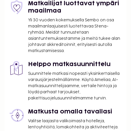
Matkailijat luottavat ympäri
kuljetukset rautatieasemalta majoituspaikkaan
maailmaa
(saatavilla ympäri vuorokauden), ja saatavilla on
myös maksullinen omatoiminen pysäköinti. Voit
Yli 30 vuoden kokemuksella Sembo on osa
rentoutua täyden palvelun kylpylässä, jonka
maailmanlaajuisesti luotettavaa Stena-
ryhmää. Meidät tunnustetaan
palveluihin sisältyvät muun muassa vartalohoidot ja
asiantuntemuksestamme ja meitä tukee alan
kasvohoidot. Paikan päällä on lisäksi sauna,
johtavat akkreditoinnit, erityisesti autolla
kuntosali sekä vuokrattavat polkupyörät. Tämän
matkustamisessa.
hotellin palveluihin kuuluu muun muassa ilmainen
langaton internetyhteys, concierge-palvelut ja
Helppo matkasuunnittelu
hääpalvelut. Tässä hotellissa on 3 ravintolaa. Päätä
Suunnittele matkasi nopeasti yksinkertaisella
päiväsi nauttimalla muutama drinkki baarissa.
varausjärjestelmällämme. Käytä Ameliaa, AI-
Ilmainen buffetaamiainen tarjoillaan päivittäin klo
matkasuunnittelijaamme, vertaile hintoja ja
7.30–11.00.
löydä parhaat tarjoukset,
Majoituspaikka veloittaa seuraavat paikan päällä
pakettisuojelusuunnitelmamme turvin.
suoritettavat maksut. Maksuihin saattaa sisältyä
Matkusta omalla tavallasi
sovellettavat verot:
Valitse laajasta valikoimasta hotelleja,
Kaupunki perii kaupunkiveron, joka maksetaan
lentoyhtiöitä, lomakohteita ja aktiviteetteja.
majoituspaikassa. Veron määrä riippuu