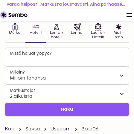
Varaa helposti. Matkusta joustavasti. Aina parhaaseen hintaan.
Matkat
Hotellit
Lento +
Lennot
Lautta +
Multi-
hotelli
Hotelli
stop
Missä haluat yöpyä?
Milloin?
Milloin tahansa
Matkustajat
2 aikuista
Haku
Koti
Saksa
Usedom
Boje06