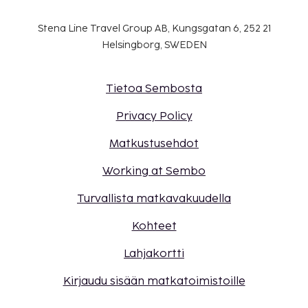
koskevasta osiosta). Asiakkaat voivat pyytää
tällaista huonetta ottamalla yhteyttä suoraan
Stena Line Travel Group AB, Kungsgatan 6, 252 21
majoituspaikkaan käyttämällä
Helsingborg, SWEDEN
varausvahvistuksessa olevia yhteystietoja.
Autoa ei tarvita tähän majoituspaikkaan
pääsemiseksi.
Tietoa Sembosta
Privacy Policy
Matkustusehdot
Working at Sembo
Turvallista matkavakuudella
Kohteet
Lahjakortti
Kirjaudu sisään matkatoimistoille