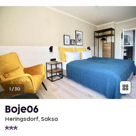
1
/
30
Boje06
Heringsdorf, Saksa