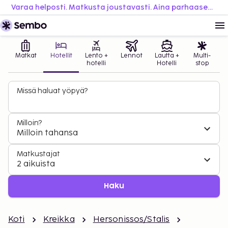
Varaa helposti. Matkusta joustavasti. Aina parhaaseen hintaan.
Matkat
Hotellit
Lento +
Lennot
Lautta +
Multi-
hotelli
Hotelli
stop
Missä haluat yöpyä?
Milloin?
Milloin tahansa
Matkustajat
2 aikuista
Haku
Koti
Kreikka
Hersonissos/Stalis