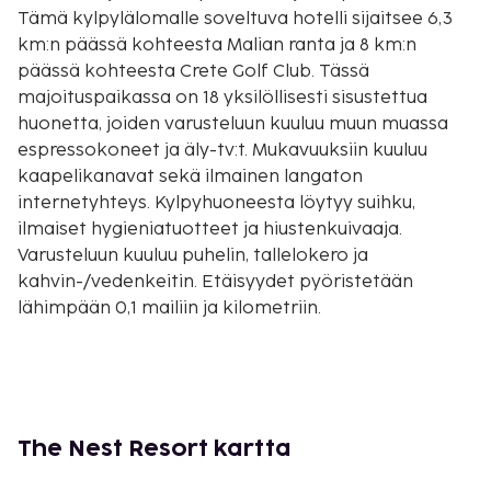
Tämä kylpylälomalle soveltuva hotelli sijaitsee 6,3
km:n päässä kohteesta Malian ranta ja 8 km:n
päässä kohteesta Crete Golf Club. Tässä
majoituspaikassa on 18 yksilöllisesti sisustettua
huonetta, joiden varusteluun kuuluu muun muassa
espressokoneet ja äly-tv:t. Mukavuuksiin kuuluu
kaapelikanavat sekä ilmainen langaton
internetyhteys. Kylpyhuoneesta löytyy suihku,
ilmaiset hygieniatuotteet ja hiustenkuivaaja.
Varusteluun kuuluu puhelin, tallelokero ja
kahvin-/vedenkeitin. Etäisyydet pyöristetään
lähimpään 0,1 mailiin ja kilometriin.
Star Beach Water Park - 1,1 km / 0,7 mi
Lyhnostatis - 1,1 km / 0,7 mi
Stalisin ranta - 3,2 km / 2 mi
Sarakino - 3,5 km / 2,2 mi
Aquaworld Aquarium & Reptile Rescue Centre - 3,6
The Nest Resort kartta
km / 2,3 mi