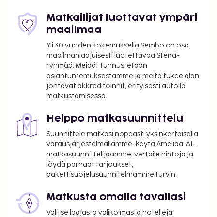
sekä sisäuima-allas. The Nest Resort tarjoaa
asiakkailleen ravintolan ja välipalabaarin/delin.
Matkailijat luottavat ympäri
Päätä päiväsi nauttimalla muutama drinkki
maailmaa
baarissa. Ilmainen täysi aamiainen tarjoillaan
Yli 30 vuoden kokemuksella Sembo on osa
päivittäin klo 8.00–11.00. Majoituspaikka on suljettu
maailmanlaajuisesti luotettavaa Stena-
1. 11ta – 30. 4ta.
ryhmää. Meidät tunnustetaan
asiantuntemuksestamme ja meitä tukee alan
Majoituspaikka veloittaa seuraavat paikan päällä
johtavat akkreditoinnit, erityisesti autolla
suoritettavat maksut. Maksuihin saattaa sisältyä
matkustamisessa.
sovellettavat verot:
Kaupunki perii kaupunkiveron, joka maksetaan
Helppo matkasuunnittelu
majoituspaikassa. Veron määrä riippuu
Suunnittele matkasi nopeasti yksinkertaisella
kaudesta, eikä sitä välttämättä peritä ympäri
varausjärjestelmällämme. Käytä Ameliaa, AI-
vuoden. Muita poikkeuksia tai alennuksia
matkasuunnittelijaamme, vertaile hintoja ja
saatetaan soveltaa. Lisätietoja saat ottamalla
löydä parhaat tarjoukset,
yhteyttä majoituspaikkaan
pakettisuojelusuunnitelmamme turvin.
varausvahvistuksessa olevia tietoja käyttäen.
Matkusta omalla tavallasi
Kaupungin perimä vero: 1.11.–31.3. välisenä aikana
0.50 EUR per majoitustila per yö
Valitse laajasta valikoimasta hotelleja,