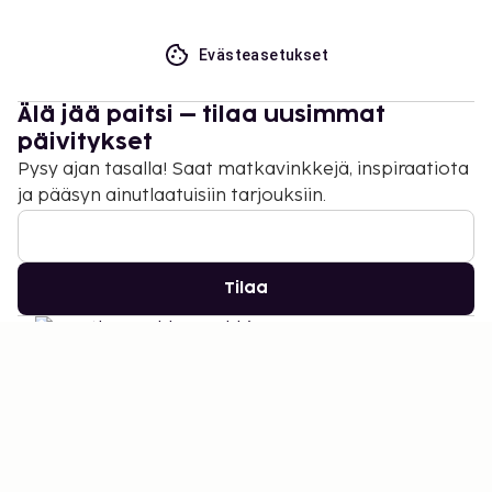
Evästeasetukset
Älä jää paitsi – tilaa uusimmat
päivitykset
Pysy ajan tasalla! Saat matkavinkkejä, inspiraatiota
ja pääsyn ainutlaatuisiin tarjouksiin.
Tilaa
©
2026
Stena Line Travel Group AB