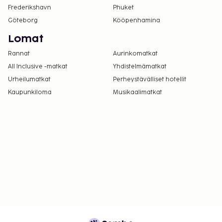
Frederikshavn
uloskirjautuminen ovat saatavilla.
Phuket
Göteborg
Kööpenhamina
Lomat
Rannat
Aurinkomatkat
All Inclusive -matkat
Yhdistelmämatkat
Urheilumatkat
Perheystävälliset hotellit
Kaupunkiloma
Musikaalimatkat