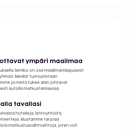
luottavat ympäri maailmaa
uksella Sembo on osa maailmanlaajuisesti
ryhmää. Meidät tunnustetaan
mme ja meitä tukee alan johtavat
isesti autolla matkustamisessa.
lla tavallasi
oimasta hotelleja, lentoyhtiöitä,
viteetteja. Alustamme tarjoaa
äviä matkustusvaihtoehtoja, joten voit