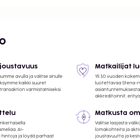
bo
 joustavuus
Matkailijat 
mme avulla ja valitse sinulle
Yli 30 vuoden kokem
ksymme kaikki suuret
luotettavaa Stena-
26,3 mi
 transaktion varmistamiseksi.
asiantuntemuksesta
ístrias) - 77,1 km / 47,9
akkreditoinnit, erity
ttelu
Matkusta oma
taanotto ja
pysäköinti. Hyödynnä
nkertaisella
Valitse laajasta valik
 Stone Beach Residence
meliaa, AI-
lomakohteita ja akti
n. Päätä päiväsi
 hintoja ja löydä parhaat
joustavuutta ja kest