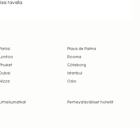
si tavalla.
Pariisi
Playa de Palma
Lontoo
Rooma
Phuket
Göteborg
Dubai
Istanbul
Nizza
Oslo
Urheilumatkat
Perheystävälliset hotellit