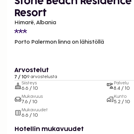
Stone Beach Residence 
Resort
Himarë, Albania
Porto Palermon linna on lähistöllä
Arvostelut
7 / 10
9 arvostelusta
Siisteys
Palvelu
6.6 / 10
8.4 / 10
Mukavuus
Kunto
7.6 / 10
5.2 / 10
Mukavuudet
6.6 / 10
Hotellin mukavuudet