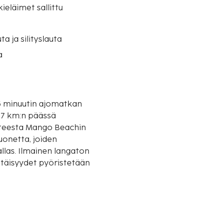
eläimet sallittu
uta ja silityslauta
a
15 minuutin ajomatkan
hteesta Mango Beachin
uonetta, joiden
llas. Ilmainen langaton
Etäisyydet pyöristetään