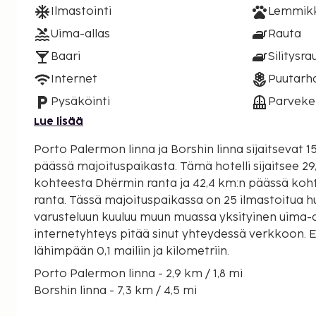
Ilmastointi
Lemmikki
Uima-allas
Rauta
Baari
Silitysra
Internet
Puutarh
Pysäköinti
Parveke
Lue lisää
Porto Palermon linna ja Borshin linna sijaitsevat 
päässä majoituspaikasta. Tämä hotelli sijaitsee 29,7 km:n päässä
kohteesta Dhërmin ranta ja 42,4 km:n päässä ko
ranta. Tässä majoituspaikassa on 25 ilmastoitua h
varusteluun kuuluu muun muassa yksityinen uima-a
internetyhteys pitää sinut yhteydessä verkkoon. 
lähimpään 0,1 mailiin ja kilometriin.
Porto Palermon linna - 2,9 km / 1,8 mi
Borshin linna - 7,3 km / 4,5 mi
Llamanin ranta - 7,9 km / 4,9 mi