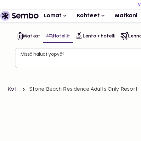
V
Lomat
Kohteet
Matkani
Matkat
Hotellit
Lento + hotelli
Lenn
Missä haluat yöpyä?
Koti
Stone Beach Residence Adults Only Resort