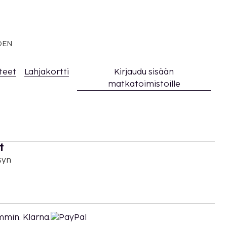
EDEN
teet
Lahjakortti
Kirjaudu sisään
matkatoimistoille
t
syn