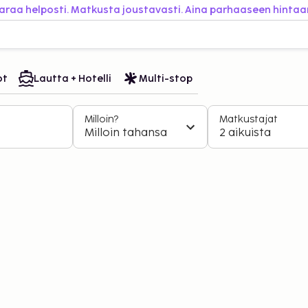
araa helposti. Matkusta joustavasti. Aina parhaaseen hintaa
ot
Lautta + Hotelli
Multi-stop
Milloin?
Matkustajat
Milloin tahansa
2 aikuista