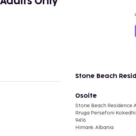
Adults Only
Stone Beach Resid
Osoite
Stone Beach Residence A
Rruga Persefoni Kokedh
9416
Himarë, Albania