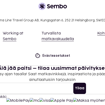
na Line Travel Group AB, Kungsgatan 6, 252 21 Helsingborg, SW
Working at
Turvallista
Koh
Sembo
matkavakuudella
Evästeasetukset
Älä jää paitsi – tilaa uusimmat päivitykse
sy ajan tasalla! Saat matkavinkkejä, inspiraatiota ja pää
ainutlaatuisiin tarjouksiin.
Tilaa