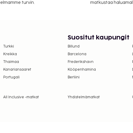
itelmamme turvin.
matkustaa haluamalla
suoritettavat maksut.
per yö
Suositut kaupungit
lmoittamat maksut.
Turkki
Billund
Kreikka
Barcelona
Thaimaa
Frederikshavn
Kanariansaaret
Kööpenhamina
Portugali
Berliini
All Inclusive -matkat
Yhdistelmämatkat