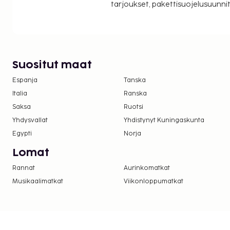
tarjoukset, pakettisuojelusuunn
nauttimalla muutama drinkki baarissa.
Majoituspaikka veloittaa seuraavat paikan päällä 
Maksuihin saattaa sisältyä sovellettavat verot:
Kaupungin perimä vero: 2.59 EUR per henkilö 
Suositut maat
Tässä on mainittu kaikki majoituspaikan meille i
Espanja
Tanska
Uima-allas on avoinna ympäri vuorokauden.
Italia
Ranska
Saksa
Ruotsi
Yhdysvallat
Yhdistynyt Kuningaskunta
Egypti
Norja
Lomat
Rannat
Aurinkomatkat
Musikaalimatkat
Viikonloppumatkat