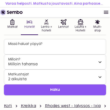
Varaa helposti. Matkusta joustavasti. Aina parhaaseen hintaan.
Matkat
Hotellit
Lento +
Lennot
Lautta +
Multi-
hotelli
Hotelli
stop
Missä haluat yöpyä?
Milloin?
Milloin tahansa
Matkustajat
2 aikuista
Haku
Koti
Kreikka
Rhodes west - Ialyssos - Ixia