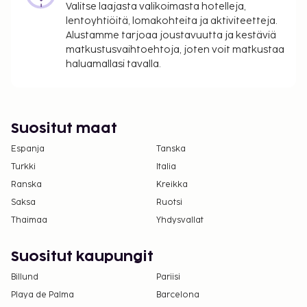
Valitse laajasta valikoimasta hotelleja,
lentoyhtiöitä, lomakohteita ja aktiviteetteja.
Alustamme tarjoaa joustavuutta ja kestäviä
matkustusvaihtoehtoja, joten voit matkustaa
haluamallasi tavalla.
Suositut maat
Espanja
Tanska
Turkki
Italia
Ranska
Kreikka
Saksa
Ruotsi
Thaimaa
Yhdysvallat
Suositut kaupungit
Billund
Pariisi
Playa de Palma
Barcelona