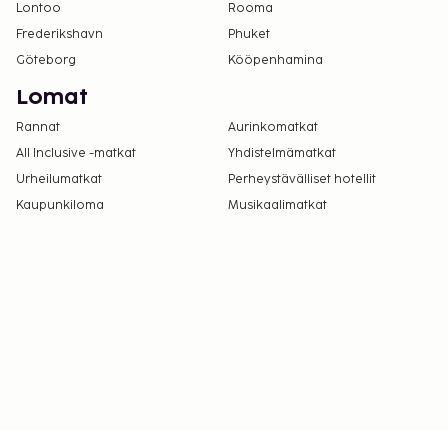
Lontoo
Rooma
Frederikshavn
Phuket
Göteborg
Kööpenhamina
Lomat
Rannat
Aurinkomatkat
All Inclusive -matkat
Yhdistelmämatkat
Urheilumatkat
Perheystävälliset hotellit
Kaupunkiloma
Musikaalimatkat