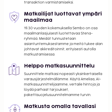
transaktion varmistamiseksi.
Yllä oleva luettelo ei ehkä kata kaikkea. Maksut ja
takuumaksut eivät välttämättä sisällä veroja, ja ne
Matkailijat luottavat ympäri
saattavat muuttua.
maailmaa
Kansallisten määräysten vuoksi käteismaksut
Yli 30 vuoden kokemuksella Sembo on osa
eivät voi ylittää 500 EUR:n suuruista summaa
maailmanlaajuisesti luotettavaa Stena-
tässä majoituspaikassa. Saat lisätietoja asiasta
ryhmää. Meidät tunnustetaan
ottamalla yhteyttä majoituspaikkaan
asiantuntemuksestamme ja meitä tukee alan
varausvahvistuksessa olevien tietojen avulla.
johtavat akkreditoinnit, erityisesti autolla
Uima-allasta voi käyttää klo 7.30–18.00.
matkustamisessa.
Lapsia (iältään 18 vuoden tai nuorempia) ei voida
majoittaa tässä hotellissa.
Helppo matkasuunnittelu
Kaikki maksut voidaan maksaa käteisettömillä
Suunnittele matkasi nopeasti yksinkertaisella
maksutavoilla.
varausjärjestelmällämme. Käytä Ameliaa, AI-
matkasuunnittelijaamme, vertaile hintoja ja
löydä parhaat tarjoukset,
pakettisuojelusuunnitelmamme turvin.
Matkusta omalla tavallasi