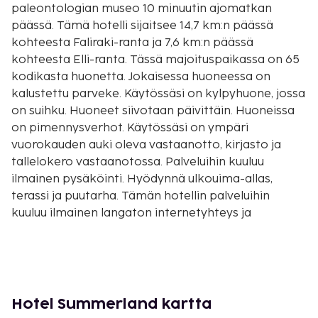
paleontologian museo 10 minuutin ajomatkan
päässä. Tämä hotelli sijaitsee 14,7 km:n päässä
kohteesta Faliraki-ranta ja 7,6 km:n päässä
kohteesta Elli-ranta. Tässä majoituspaikassa on 65
kodikasta huonetta. Jokaisessa huoneessa on
kalustettu parveke. Käytössäsi on kylpyhuone, jossa
on suihku. Huoneet siivotaan päivittäin. Huoneissa
on pimennysverhot. Käytössäsi on ympäri
vuorokauden auki oleva vastaanotto, kirjasto ja
tallelokero vastaanotossa. Palveluihin kuuluu
ilmainen pysäköinti. Hyödynnä ulkouima-allas,
terassi ja puutarha. Tämän hotellin palveluihin
kuuluu ilmainen langaton internetyhteys ja
lahjatavaraliikkeitä/lehtikioskeja. Hotel
Summerland tarjoaa asiakkailleen
välipalabaarin/delin. Palveluihin kuuluu myös
baari/aulabaari ja allasbaari, joissa voit rentoutua
raikkaan juoman parissa.
Hotel Summerland kartta