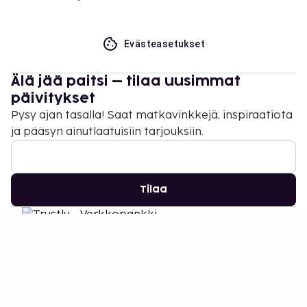
Evästeasetukset
Älä jää paitsi – tilaa uusimmat
päivitykset
Pysy ajan tasalla! Saat matkavinkkejä, inspiraatiota
ja pääsyn ainutlaatuisiin tarjouksiin.
Tilaa
©
2026
Stena Line Travel Group AB