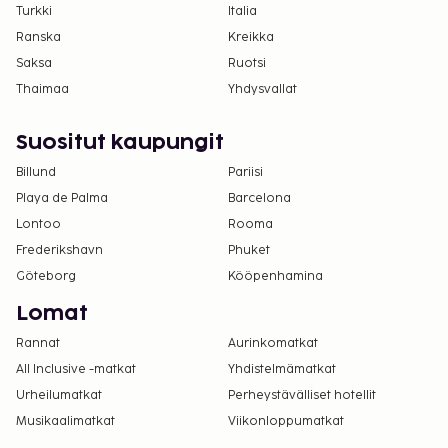
Turkki
Italia
Ranska
Kreikka
Saksa
Ruotsi
Thaimaa
Yhdysvallat
Suositut kaupungit
Billund
Pariisi
Playa de Palma
Barcelona
Lontoo
Rooma
Frederikshavn
Phuket
Göteborg
Kööpenhamina
Lomat
Rannat
Aurinkomatkat
All Inclusive -matkat
Yhdistelmämatkat
Urheilumatkat
Perheystävälliset hotellit
Musikaalimatkat
Viikonloppumatkat