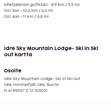
Idrefjallensin golfklubi - 8,9 km / 5,5 mi
Ost 3an - 10,6 km / 6,6 mi
Ost 4an - 11 km / 6,8 mi
Fjatervalenin hiihtokeskus - 26,1 km / 16,2 mi
Fjätfallenin putous - 26,4 km / 16,4 mi
Fulufjaellet National Park (puisto) - 36,6 km / 22,7 mi
Övre Fallet - 40,7 km / 25,3 mi
Storsäternin kappeli - 41,2 km / 25,6 mi
Idre Sky Mountain Lodge- Ski in Ski
Grövelsjön - 46,6 km / 29 mi
out kartta
Palveluihin kuuluu ilmainen pysäköinti. Hyödynnä
sauna, terassi ja puutarha. Tämän chalet'n
Osoite
palveluihin kuuluu ilmainen langaton internetyhteys,
suksivarasto ja grilli.
Idre Sky Mountain Lodge- Ski in Ski out
Majoituspaikka siivotaan ammattimaisesti.
Idre Himmelfjäll, Idre, Ruotsi
N 61.89557 E 12.765021