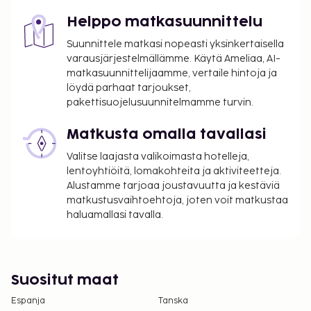
Helppo matkasuunnittelu
Suunnittele matkasi nopeasti yksinkertaisella
varausjärjestelmällämme. Käytä Ameliaa, AI-
matkasuunnittelijaamme, vertaile hintoja ja
löydä parhaat tarjoukset,
pakettisuojelusuunnitelmamme turvin.
Matkusta omalla tavallasi
Valitse laajasta valikoimasta hotelleja,
lentoyhtiöitä, lomakohteita ja aktiviteetteja.
Alustamme tarjoaa joustavuutta ja kestäviä
matkustusvaihtoehtoja, joten voit matkustaa
haluamallasi tavalla.
Suositut maat
Espanja
Tanska