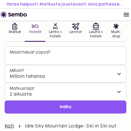
Varaa helposti. Matkusta joustavasti. Aina parhaaseen hintaan.
Matkat
Hotellit
Lento +
Lennot
Lautta +
Multi-
hotelli
Hotelli
stop
Missä haluat yöpyä?
Milloin?
Milloin tahansa
Matkustajat
2 aikuista
Haku
Koti
Idre Sky Mountain Lodge- Ski in Ski out