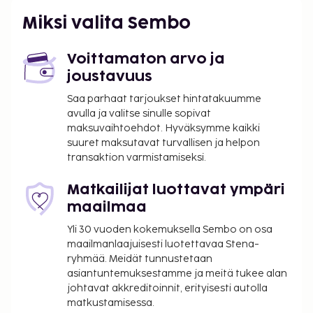
Miksi valita Sembo
Voittamaton arvo ja
joustavuus
Saa parhaat tarjoukset hintatakuumme
avulla ja valitse sinulle sopivat
maksuvaihtoehdot. Hyväksymme kaikki
suuret maksutavat turvallisen ja helpon
transaktion varmistamiseksi.
Matkailijat luottavat ympäri
maailmaa
Yli 30 vuoden kokemuksella Sembo on osa
maailmanlaajuisesti luotettavaa Stena-
ryhmää. Meidät tunnustetaan
asiantuntemuksestamme ja meitä tukee alan
johtavat akkreditoinnit, erityisesti autolla
matkustamisessa.