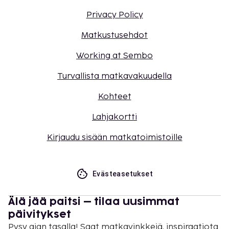
Privacy Policy
Matkustusehdot
Working at Sembo
Turvallista matkavakuudella
Kohteet
Lahjakortti
Kirjaudu sisään matkatoimistoille
Evästeasetukset
Älä jää paitsi – tilaa uusimmat
päivitykset
Pysy ajan tasalla! Saat matkavinkkejä, inspiraatiota