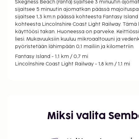
Skegness Beach (ranta) sijaitsee 3 minuutin ajomat
sijaitsee 5 minuutin ajomatkan päässä majoituspaikasta. Tämä 
sijaitsee 1,3 km:n päässä kohteesta Fantasy Island
kohteesta Lincolnshire Coast Light Railway. Tämä
käyttöösi takan. Huoneessa on parveke. Keittiössä
liesi. Mukavuuksiin kuuluu mikroaaltouuni ja vedenk
pyöristetään lähimpään 0,1 mailiin ja kilometriin.
Fantasy Island - 1,1 km / 0,7 mi
Lincolnshire Coast Light Railway - 1,8 km / 1,1 mi
Skegness Beach (ranta) - 2 km / 1,2 mi
Hardy's Animal Farm - 3,3 km / 2 mi
Addlethorpe Golf Club - 3,4 km / 2,1 mi
North Shore Golf Club - 3,8 km / 2,4 mi
Butlins - 4,4 km / 2,7 mi
XSite Skatepark - 4,7 km / 2,9 mi
Miksi valita Sem
Tower Gardens - 5,1 km / 3,2 mi
Skegness Pier (viihdekeskus) - 5,1 km / 3,2 mi
Embassy Theatre - 5,3 km / 3,3 mi
Lucky Strike - 5,4 km / 3,3 mi