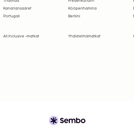
Thaimaa
Frederikshavn
Kanariansaaret
Kööpenhamina
Portugali
Berliini
All Inclusive -matkat
Yhdistelmämatkat