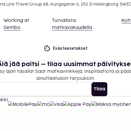
na Line Travel Group AB, Kungsgatan 6, 252 21 Helsingborg, SW
Working at
Turvallista
Koh
Sembo
matkavakuudella
Evästeasetukset
Älä jää paitsi – tilaa uusimmat päivitykse
sy ajan tasalla! Saat matkavinkkejä, inspiraatiota ja pää
ainutlaatuisiin tarjouksiin.
Tilaa
©
2026
Stena Line Travel Group AB