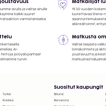
 joustavuus
Matkailijat 
mme avulla ja valitse sinulle
Yli 30 vuoden kokem
ksymme kaikki suuret
luotettavaa Stena-
 transaktion varmistamiseksi.
asiantuntemuksesta
akkreditoinnit, erity
suoritettavat maksut.
ttelu
Matkusta oma
nkertaisella
Valitse laajasta valik
yöpyminen
meliaa, AI-
lomakohteita ja akti
lmoittamat maksut.
 hintoja ja löydä parhaat
joustavuutta ja kest
itelmamme turvin.
matkustaa haluamalla
Suositut kaupungit
Turkki
Billund
Kreikka
Barcelona