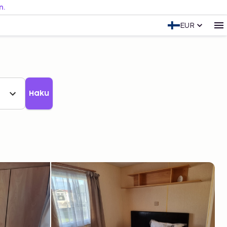
n.
EUR
Haku