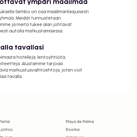
luottavat ympäri maailmaa
uksella Sembo on osa maailmanlaajuisesti
ryhmää. Meidät tunnustetaan
mme ja meitä tukee alan johtavat
isesti autolla matkustamisessa.
lla tavallasi
oimasta hotelleja, lentoyhtiöitä,
viteetteja. Alustamme tarjoaa
äviä matkustusvaihtoehtoja, joten voit
si tavalla.
Pariisi
Playa de Palma
Lontoo
Rooma