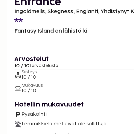
Entrance
Ingoldmells, Skegness, Englanti, Yhdistynyt
Fantasy Island on lähistöllä
Arvostelut
10 / 10
1 arvostelusta
Siisteys
10 / 10
Mukavuus
10 / 10
Hotellin mukavuudet
Pysäköinti
Lemmikkieläimet eivät ole sallittuja