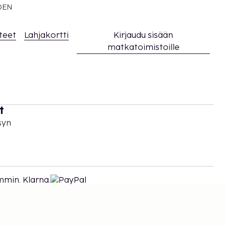
EDEN
teet
Lahjakortti
Kirjaudu sisään
matkatoimistoille
t
syn