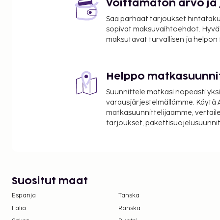
Voittamaton arvo ja
Skegness Aquarium - 5,5 km / 3,4 mi
Saa parhaat tarjoukset hintatakuu
Skegness Clock Tower - 5,5 km / 3,4 mi
sopivat maksuvaihtoehdot. Hyvä
Skegness Model Village - 5,6 km / 3,5 mi
maksutavat turvallisen ja helpon
Palveluihin kuuluu ilmainen pysäköinti.
Majoituspaikka veloittaa seuraavat paikan päällä 
Helppo matkasuunni
Maksuihin saattaa sisältyä sovellettavat verot:
Suunnittele matkasi nopeasti yksi
Takuumaksu vaurioiden varalle: 100 GBP per 
varausjärjestelmällämme. Käytä A
Tässä on mainittu kaikki majoituspaikan meille i
matkasuunnittelijaamme, vertaile
tarjoukset, pakettisuojelusuunn
Suositut maat
Espanja
Tanska
Italia
Ranska