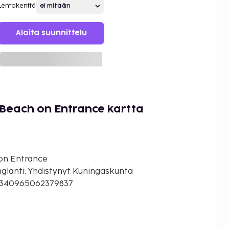
Lentokenttä
Aloita suunnittelu
 Beach on Entrance kartta
 on Entrance
nglanti, Yhdistynyt Kuningaskunta
0.340965062379837