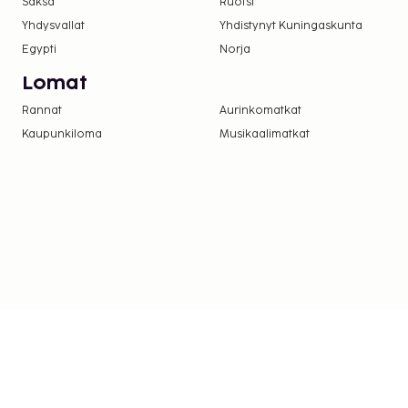
Saksa
Ruotsi
Yhdysvallat
Yhdistynyt Kuningaskunta
Egypti
Norja
Lomat
Rannat
Aurinkomatkat
Kaupunkiloma
Musikaalimatkat