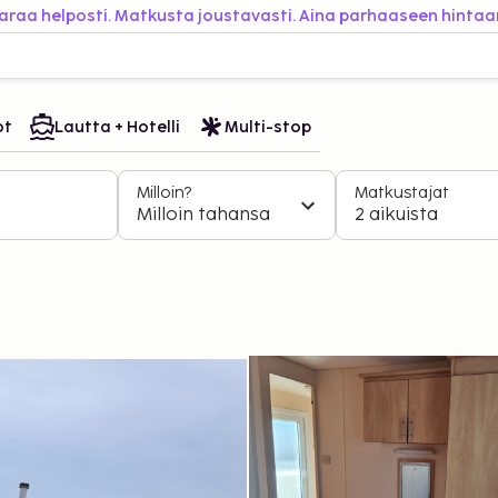
araa helposti. Matkusta joustavasti. Aina parhaaseen hintaa
ot
Lautta + Hotelli
Multi-stop
Milloin?
Matkustajat
Milloin tahansa
2 aikuista