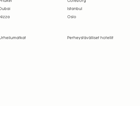
Phuket
Göteborg
Dubai
Istanbul
Nizza
Oslo
Urheilumatkat
Perheystävälliset hotellit