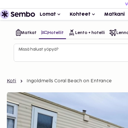
V
Lomat
Kohteet
Matkani
Matkat
Hotellit
Lento + hotelli
Lenn
Missä haluat yöpyä?
Koti
Ingoldmells Coral Beach on Entrance