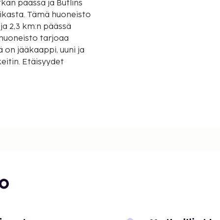
kan päässä ja Butlins
huoneisto
 ja 2,3 km:n päässä
 huoneisto tarjoaa
 on jääkaappi, uuni ja
eitin. Etäisyydet
bo