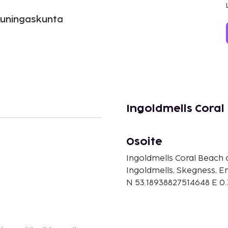
 Kuningaskunta
Ingoldmells Coral
Osoite
Ingoldmells Coral Beach
Ingoldmells, Skegness, E
N 53.18938827514648 E 