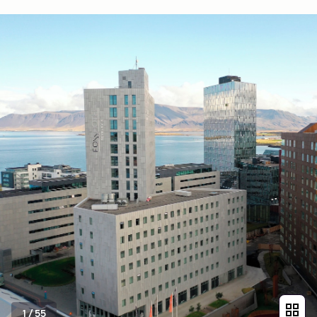
1
/
55