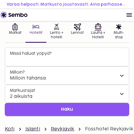
Varaa helposti. Matkusta joustavasti. Aina parhaaseen hintaan.
Matkat
Hotellit
Lento +
Lennot
Lautta +
Multi-
hotelli
Hotelli
stop
Missä haluat yöpyä?
Milloin?
Milloin tahansa
Matkustajat
2 aikuista
Haku
Koti
Islanti
Reykjavik
Fosshotel Reykjavik