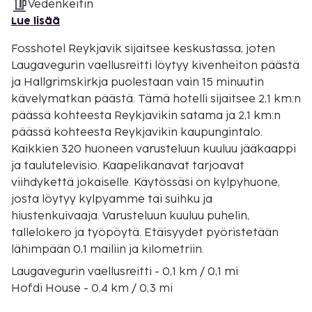
Vedenkeitin
Lue lisää
Fosshotel Reykjavik sijaitsee keskustassa, joten
Laugavegurin vaellusreitti löytyy kivenheiton päästä
ja Hallgrimskirkja puolestaan vain 15 minuutin
kävelymatkan päästä. Tämä hotelli sijaitsee 2,1 km:n
päässä kohteesta Reykjavikin satama ja 2,1 km:n
päässä kohteesta Reykjavikin kaupungintalo.
Kaikkien 320 huoneen varusteluun kuuluu jääkaappi
ja taulutelevisio. Kaapelikanavat tarjoavat
viihdykettä jokaiselle. Käytössäsi on kylpyhuone,
josta löytyy kylpyamme tai suihku ja
hiustenkuivaaja. Varusteluun kuuluu puhelin,
tallelokero ja työpöytä. Etäisyydet pyöristetään
lähimpään 0,1 mailiin ja kilometriin.
Laugavegurin vaellusreitti - 0,1 km / 0,1 mi
Hofdi House - 0,4 km / 0,3 mi
Sundhollin - 0,8 km / 0,5 mi