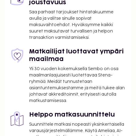
joustavuus
Keflavíkin kansainvälinen lentoasema (KEF).
Saa parhaat tarjoukset hintatakuumme
Käytössäsi on business center, ilmaiset
avulla ja valitse sinulle sopivat
sanomalehdet aulassa ja
maksuvaihtoehdot. Hyväksymme kaikki
kuivapesula-/pesulapalvelut. Tämä hotelli tarjoaa
suuret maksutavat turvallisen ja helpon
asiakkailleen 100 neliömetriä kokoustiloja, joihin
transaktion varmistamiseksi.
kuuluu konferenssikeskus ja kokoushuoneita.
Palveluihin kuuluu maksullinen omatoiminen
Matkailijat luottavat ympäri
pysäköinti. Seuraavat palvelut ovat saatavilla:
maailmaa
kuntokeskus, ilmainen langaton internetyhteys ja
Yli 30 vuoden kokemuksella Sembo on osa
concierge-palvelut. Tämän hotellin palveluihin
maailmanlaajuisesti luotettavaa Stena-
kuuluu televisio yleisissä tiloissa ja juhlasali. Hotellin
ryhmää. Meidät tunnustetaan
ravintola, Restaurant Haust, on hyvä paikka lounaan
asiantuntemuksestamme ja meitä tukee alan
nauttimiseen. Palveluihin kuuluu myös kahvila ja
johtavat akkreditoinnit, erityisesti autolla
matkustamisessa.
huonepalvelu (rajoitettuina aikoina). Baarissa voit
nauttia raikasta juotavaa. Maksullinen
Helppo matkasuunnittelu
mannermainen aamiainen tarjotaan päivittäin klo
6.30–10.00.
Suunnittele matkasi nopeasti yksinkertaisella
varausjärjestelmällämme. Käytä Ameliaa, AI-
Majoituspaikka veloittaa seuraavat paikan päällä