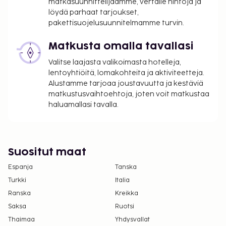
matkasuunnittelijaamme, vertaile hintoja ja
suoritettavat maksut. Maksuihin saattaa sisältyä
löydä parhaat tarjoukset,
sovellettavat verot:
pakettisuojelusuunnitelmamme turvin.
Kaupungin perimä vero: 800.00 ISK per
Matkusta omalla tavallasi
majoitustila per yö
Valitse laajasta valikoimasta hotelleja,
Tässä on mainittu kaikki majoituspaikan meille
lentoyhtiöitä, lomakohteita ja aktiviteetteja.
ilmoittamat maksut.
Alustamme tarjoaa joustavuutta ja kestäviä
matkustusvaihtoehtoja, joten voit matkustaa
Maksu mannermaisesta aamiaisesta: noin 4700
haluamallasi tavalla.
ISK aikuisille ja 2350 ISK lapsille
Omatoiminen pysäköinti: 11020 ISK per päivä
Lisävuode: 7650.0 ISK per yö
Suositut maat
Yllä oleva luettelo ei ehkä kata kaikkea. Maksut ja
takuumaksut eivät välttämättä sisällä veroja, ja ne
Espanja
Tanska
saattavat muuttua.
Turkki
Italia
Yksi korkeintaan 5 vuotta vanha lapsi voi
Ranska
Kreikka
majoittua ilmaiseksi, kun hän käyttää
Saksa
Ruotsi
vanhemman tai huoltajan huoneessa olevia
Thaimaa
Yhdysvallat