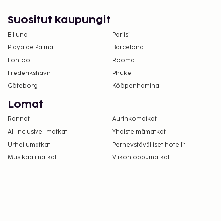
sänkyjä.
Majoituspaikassa on tarjolla
Suositut kaupungit
yhdistettäviä/vierekkäisiä huoneita, joiden
Billund
Pariisi
saatavuus on rajoitettua. Niitä voi pyytää
Playa de Palma
Barcelona
ottamalla yhteyttä majoituspaikkaan.
Lontoo
Rooma
Yhteystiedot löytyvät varausvahvistuksesta.
Frederikshavn
Phuket
Göteborg
Kööpenhamina
Lomat
Rannat
Aurinkomatkat
All Inclusive -matkat
Yhdistelmämatkat
Urheilumatkat
Perheystävälliset hotellit
Musikaalimatkat
Viikonloppumatkat