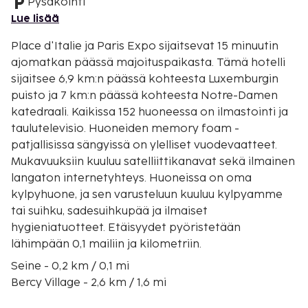
Pysäköinti
Lue lisää
Place d'Italie ja Paris Expo sijaitsevat 15 minuutin
ajomatkan päässä majoituspaikasta. Tämä hotelli
sijaitsee 6,9 km:n päässä kohteesta Luxemburgin
puisto ja 7 km:n päässä kohteesta Notre-Damen
katedraali. Kaikissa 152 huoneessa on ilmastointi ja
taulutelevisio. Huoneiden memory foam -
patjallisissa sängyissä on ylelliset vuodevaatteet.
Mukavuuksiin kuuluu satelliittikanavat sekä ilmainen
langaton internetyhteys. Huoneissa on oma
kylpyhuone, ja sen varusteluun kuuluu kylpyamme
tai suihku, sadesuihkupää ja ilmaiset
hygieniatuotteet. Etäisyydet pyöristetään
lähimpään 0,1 mailiin ja kilometriin.
Seine - 0,2 km / 0,1 mi
Bercy Village - 2,6 km / 1,6 mi
Accor Arena - 3,1 km / 1,9 mi