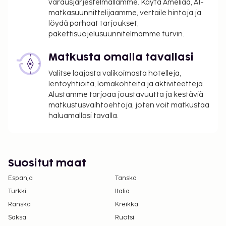
varausjärjestelmällämme. Käytä Ameliaa, AI-
sovellettavat verot:
matkasuunnittelijaamme, vertaile hintoja ja
Kaupungin perimä vero: 8.45 EUR per henkilö
löydä parhaat tarjoukset,
per yö. Tätä veroa ei peritä alle 18 vuotta
pakettisuojelusuunnitelmamme turvin.
vanhoilta lapsilta.
Matkusta omalla tavallasi
Tässä on mainittu kaikki majoituspaikan meille
Valitse laajasta valikoimasta hotelleja,
ilmoittamat maksut.
lentoyhtiöitä, lomakohteita ja aktiviteetteja.
Maksu buffetaamiaisesta: noin 19 EUR per
Alustamme tarjoaa joustavuutta ja kestäviä
matkustusvaihtoehtoja, joten voit matkustaa
henkilö
haluamallasi tavalla.
Lemmikit: 8 EUR per lemmikki per yö
Avustajaeläimistä ei veloiteta lisämaksuja
Aikainen sisäänkirjautuminen on saatavilla
lisämaksusta (saatavuuden mukaan)
Suositut maat
Myöhäinen uloskirjautuminen on saatavilla
Espanja
lisämaksusta (saatavuuden mukaan)
Tanska
Turkki
Italia
Yllä oleva luettelo ei ehkä kata kaikkea. Maksut ja
Ranska
Kreikka
takuumaksut eivät välttämättä sisällä veroja, ja ne
Saksa
Ruotsi
saattavat muuttua.