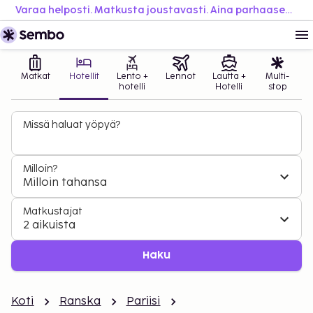
Varaa helposti. Matkusta joustavasti. Aina parhaaseen hintaan.
Matkat
Hotellit
Lento +
Lennot
Lautta +
Multi-
hotelli
Hotelli
stop
Missä haluat yöpyä?
Milloin?
Milloin tahansa
Matkustajat
2 aikuista
Haku
Koti
Ranska
Pariisi