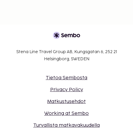
maksutavoilla.
Kontaktiton sisäänkirjautuminen ja kontaktiton
uloskirjautuminen ovat saatavilla.
Stena Line Travel Group AB, Kungsgatan 6, 252 21
Helsingborg, SWEDEN
Tietoa Sembosta
Privacy Policy
Matkustusehdot
Working at Sembo
Turvallista matkavakuudella