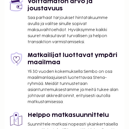
Voittamaton arvo ja
Käytössäsi on business center, ilmaiset
joustavuus
sanomalehdet aulassa ja
Saa parhaat tarjoukset hintatakuumme
kuivapesula-/pesulapalvelut. Tämä hotelli tarjoaa
avulla ja valitse sinulle sopivat
asiakkailleen 625 neliömetriä kokoustiloja, joihin
maksuvaihtoehdot. Hyväksymme kaikki
kuuluu konferenssitila ja 10 kokoushuonetta.
suuret maksutavat turvallisen ja helpon
Palveluihin kuuluu ilmainen pysäköinti. Seuraavat
transaktion varmistamiseksi.
palvelut ovat saatavilla: ilmainen langaton
internetyhteys, televisio yleisissä tiloissa ja juhlasali.
Matkailijat luottavat ympäri
Majoituspaikan ravintolan, L'allée, erikoisuuksiin
maailmaa
kuuluu ranskalainen keittiö. Käytössäsi on myös
Yli 30 vuoden kokemuksella Sembo on osa
baari/aulabaari ja huonepalvelu (rajoitettuina
maailmanlaajuisesti luotettavaa Stena-
aikoina). Lisämaksullinen buffetaamiainen
ryhmää. Meidät tunnustetaan
tarjoillaan arkipäivisin klo 6.30–10.00 ja
asiantuntemuksestamme ja meitä tukee alan
viikonloppuisin klo 6.30–11.00. Tämän
johtavat akkreditoinnit, erityisesti autolla
matkustamisessa.
majoituspaikan virallisen tähtiluokituksen on
myöntänyt Ranskan turismin kehitysjärjestö ATOUT.
Helppo matkasuunnittelu
Majoituspaikka veloittaa seuraavat paikan päällä
Suunnittele matkasi nopeasti yksinkertaisella
suoritettavat maksut. Maksuihin saattaa sisältyä