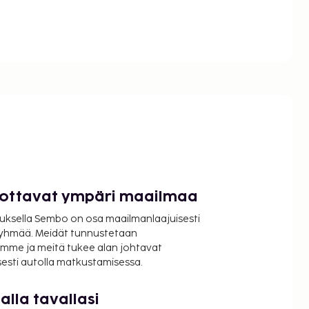
luottavat ympäri maailmaa
uksella Sembo on osa maailmanlaajuisesti
ryhmää. Meidät tunnustetaan
mme ja meitä tukee alan johtavat
isesti autolla matkustamisessa.
lla tavallasi