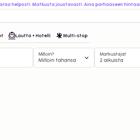
araa helposti. Matkusta joustavasti. Aina parhaaseen hintaa
ot
Lautta + Hotelli
Multi-stop
Milloin?
Matkustajat
Milloin tahansa
2 aikuista