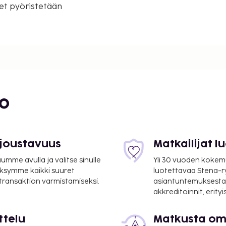
et pyöristetään
bo
 joustavuus
Matkailijat 
/ 2,3 mi
mme avulla ja valitse sinulle
Yli 30 vuoden kokem
ksymme kaikki suuret
luotettavaa Stena-
i vuorokauden auki oleva
 transaktion varmistamiseksi.
asiantuntemuksesta
akkreditoinnit, erity
ttelu
Matkusta oma