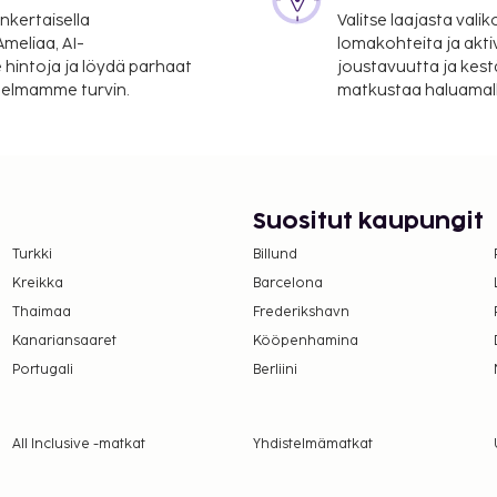
nkertaisella
Valitse laajasta valik
meliaa, AI-
lomakohteita ja akti
 hintoja ja löydä parhaat
joustavuutta ja kest
itelmamme turvin.
matkustaa haluamalla
Suositut kaupungit
Turkki
Billund
Kreikka
Barcelona
Thaimaa
Frederikshavn
Kanariansaaret
Kööpenhamina
Portugali
Berliini
All Inclusive -matkat
Yhdistelmämatkat