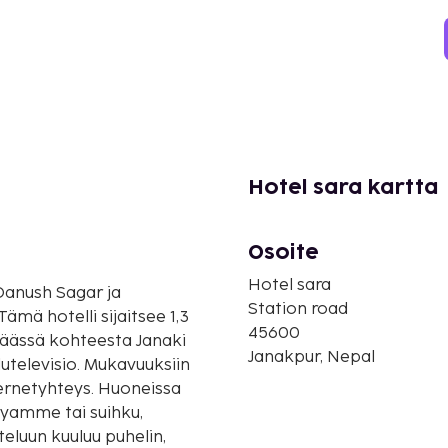
Hotel sara kartta
Osoite
Hotel sara
Station road
45600
päässä kohteesta Janaki
Janakpur, Nepal
lutelevisio. Mukavuuksiin
ernetyhteys. Huoneissa
pyamme tai suihku,
teluun kuuluu puhelin,