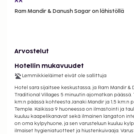
Ram Mandir & Danush Sagar on lähistöllä
Arvostelut
Hotellin mukavuudet
Lemmikkieläimet eivät ole sallittuja
Hotel sara sijaitsee keskustassa, ja Ram Mandir & Danush Sagar ja
Traditional Villages 5 minuutin ajomatkan päässä. Tämä hotelli sijaitsee 1,3
km:n päässä kohteesta Janaki Mandir ja 1,5 km:n 
Temple. Kaikissa 9 huoneessa on ilmastointi ja tau
kuuluu kaapelikanavat sekä ilmainen langaton int
on oma kylpyhuone, ja sen varusteluun kuuluu kyl
ilmaiset hygieniatuotteet ja hiustenkuivaaja. Varus