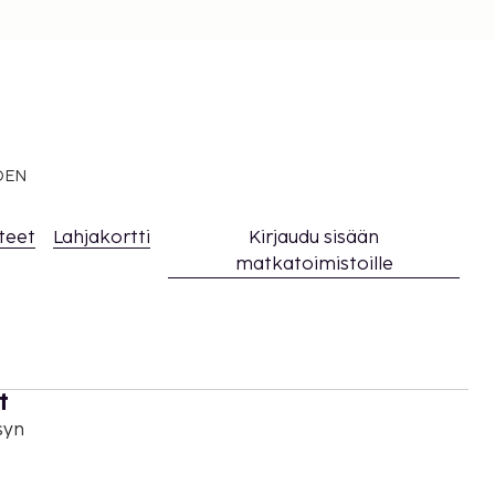
EDEN
teet
Lahjakortti
Kirjaudu sisään
matkatoimistoille
t
syn