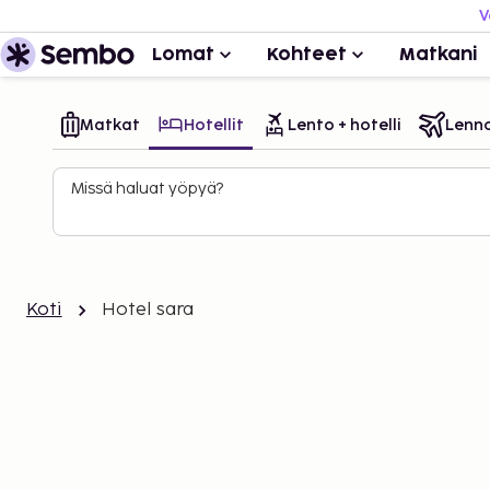
V
Lomat
Kohteet
Matkani
Matkat
Hotellit
Lento + hotelli
Lenn
Missä haluat yöpyä?
Koti
Hotel sara