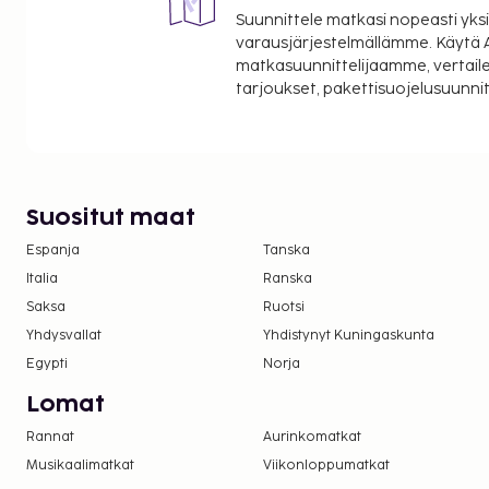
Suunnittele matkasi nopeasti yksi
varausjärjestelmällämme. Käytä A
matkasuunnittelijaamme, vertaile
tarjoukset, pakettisuojelusuunn
Suositut maat
Espanja
Tanska
Italia
Ranska
Saksa
Ruotsi
Yhdysvallat
Yhdistynyt Kuningaskunta
Egypti
Norja
Lomat
Rannat
Aurinkomatkat
Musikaalimatkat
Viikonloppumatkat