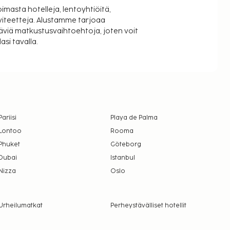
oimasta hotelleja, lentoyhtiöitä,
viteetteja. Alustamme tarjoaa
äviä matkustusvaihtoehtoja, joten voit
si tavalla.
Pariisi
Playa de Palma
Lontoo
Rooma
Phuket
Göteborg
Dubai
Istanbul
Nizza
Oslo
Urheilumatkat
Perheystävälliset hotellit