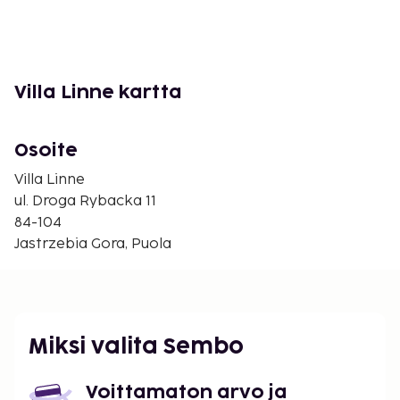
Sijainti
Rauhallisella paikalla, kävelyetäisyydellä rannasta ja
keskustasta.
Villa Linne kartta
Näin asut
Yksinkertaisesti sisustetut huoneet. Kaikissa kahden
Osoite
hengen huoneissa on jääkaappi. Lämmitys, sat-tv,
puhelin, vedenkeitin, kylpy/suihku ja wc.
Villa Linne
ul. Droga Rybacka 11
Palvelut rakennuksessa
84-104
Vastaanotto, aamiaissali, Wi-Fi, paikoitus, rajoitettu
Jastrzebia Gora, Puola
määrä.
Korkeusero
Alueella on korkeuseroja.
Miksi valita Sembo
Lisävalinta
Voittamaton arvo ja
Lastensänky varattava etukäteen, ilmainen.