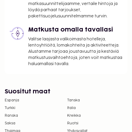
matkasuunnittelijaamme, vertaile hintoja ja
löydä parhaat tarjoukset,
pakettisuojelusuunnitelmamme turvin.
Matkusta omalla tavallasi
Valitse laajasta valikoimasta hotelleja,
lentoyhtiöitä, lomakohteita ja aktiviteetteja.
Alustamme tarjoaa joustavuutta ja kestäviä
matkustusvaihtoehtoja, joten voit matkustaa
haluamallasi tavalla.
Suositut maat
Espanja
Tanska
Turkki
Italia
Ranska
Kreikka
Saksa
Ruotsi
Thaimaa
Yhdysvallat