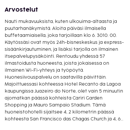
Arvostelut
Nauti mukavuuksista, kuten ulkouima-altaasta ja
puutarhanäkymistä. Aloita päiväsi ilmaisella
buffetaamiaisella, joka tarjoillaan klo 6. 3010. 00.
Käytössäsi ovat myös 24h-bisneskeskus ja express-
sisäänkirjautuminen, ja lisäksi tarjolla on ilmainen
itsepalvelupysäköinti. Rentoudu yhdessä 57
ilmastoidusta huoneesta, joista jokaisessa on
ilmainen Wi-Fi-yhteys ja työpöytä.
Huonesiivouspalvelu on saatavilla päivittäin.
Majoittuessasi kohteessa Hotel Recanto da Lagoa
kaupungissa Juazeiro do Norte, olet vain 5 minuutin
ajomatkan päässä kohteista Cariri Garden
Shopping ja Mauro Sampaio Stadium. Tämä
huoneistohotelli sijaitsee 4, 2 kilometrin päässä
kohteesta San Francisco das Chagas Church ja 4, 6
kilometrin päässä kohteesta Santuário do Sagrado