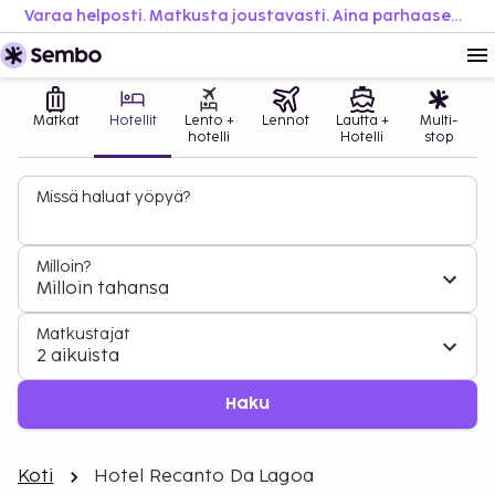
Varaa helposti. Matkusta joustavasti. Aina parhaaseen hintaan.
Matkat
Hotellit
Lento +
Lennot
Lautta +
Multi-
hotelli
Hotelli
stop
Missä haluat yöpyä?
Milloin?
Milloin tahansa
Matkustajat
2 aikuista
Haku
Koti
Hotel Recanto Da Lagoa