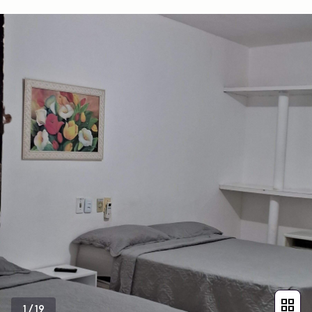
1
/
19