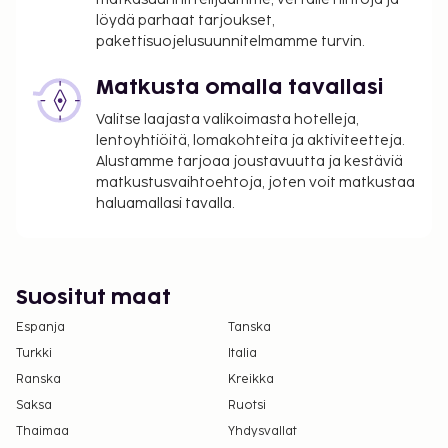
löydä parhaat tarjoukset,
pakettisuojelusuunnitelmamme turvin.
Matkusta omalla tavallasi
Valitse laajasta valikoimasta hotelleja,
lentoyhtiöitä, lomakohteita ja aktiviteetteja.
Alustamme tarjoaa joustavuutta ja kestäviä
matkustusvaihtoehtoja, joten voit matkustaa
haluamallasi tavalla.
Suositut maat
Espanja
Tanska
Turkki
Italia
Ranska
Kreikka
Saksa
Ruotsi
Thaimaa
Yhdysvallat