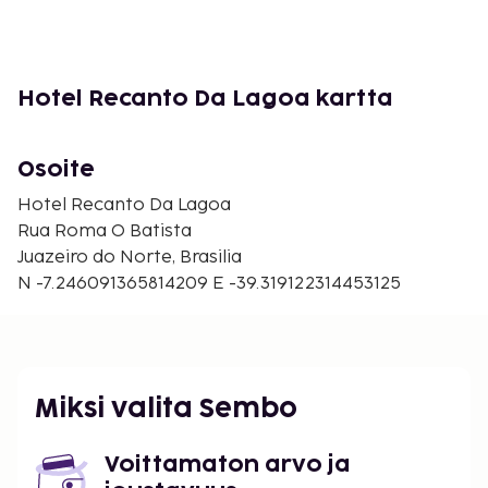
Coração de Jesus. Läheisiin nähtävyyksiin kuuluvat
myös Padre Cicero Park (5, 8 km) ja Basilica de Sao
Francisco (5, 9 km). Lähin lentokenttä on Juazeiro do
Norte (JDO-Cariri Regional), joka sijaitsee 8, 3
Hotel Recanto Da Lagoa kartta
kilometrin päässä.
Osoite
Hotel Recanto Da Lagoa
Rua Roma O Batista
Juazeiro do Norte, Brasilia
N -7.246091365814209 E -39.319122314453125
Miksi valita Sembo
Voittamaton arvo ja