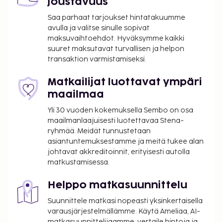
joustavuus
Saa parhaat tarjoukset hintatakuumme
avulla ja valitse sinulle sopivat
maksuvaihtoehdot. Hyväksymme kaikki
suuret maksutavat turvallisen ja helpon
transaktion varmistamiseksi.
Matkailijat luottavat ympäri
maailmaa
Yli 30 vuoden kokemuksella Sembo on osa
maailmanlaajuisesti luotettavaa Stena-
ryhmää. Meidät tunnustetaan
asiantuntemuksestamme ja meitä tukee alan
johtavat akkreditoinnit, erityisesti autolla
matkustamisessa.
Helppo matkasuunnittelu
Suunnittele matkasi nopeasti yksinkertaisella
varausjärjestelmällämme. Käytä Ameliaa, AI-
matkasuunnittelijaamme, vertaile hintoja ja