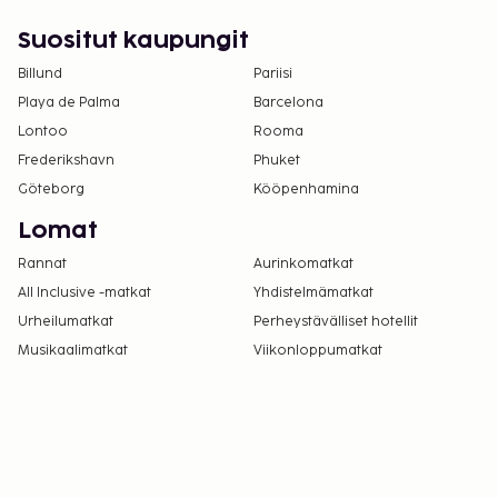
Suositut kaupungit
Billund
Pariisi
Playa de Palma
Barcelona
Lontoo
Rooma
Frederikshavn
Phuket
Göteborg
Kööpenhamina
Lomat
Rannat
Aurinkomatkat
All Inclusive -matkat
Yhdistelmämatkat
Urheilumatkat
Perheystävälliset hotellit
Musikaalimatkat
Viikonloppumatkat