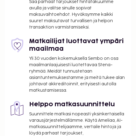
Dubai (DXB-Dubain kansainvälinen lentoasema) -
Saa parhaat tarjoukset hintatakuumme
avulla ja valitse sinulle sopivat
36,3 km / 22,5 mi
maksuvaihtoehdot. Hyväksymme kaikki
Sharjah (SHJ-Sharjahin kansainvälinen lentoasema)
suuret maksutavat turvallisen ja helpon
- 62,4 km / 38,8 mi
transaktion varmistamiseksi.
Majoituspaikan ensisijainen lentokenttä on Dubai
(DXB-Dubain kansainvälinen lentoasema).
Matkailijat luottavat ympäri
maailmaa
Käytössäsi on ympäri vuorokauden auki oleva
business center, ilmaiset sanomalehdet aulassa ja
Yli 30 vuoden kokemuksella Sembo on osa
kuivapesula-/pesulapalvelut. Käytössäsi on
maailmanlaajuisesti luotettavaa Stena-
ryhmää. Meidät tunnustetaan
kuljetukset lentokentältä majoituspaikkaan
asiantuntemuksestamme ja meitä tukee alan
(saatavilla ympäri vuorokauden). Jos saavut autolla,
johtavat akkreditoinnit, erityisesti autolla
voit pysäköidä helposti, sillä ilmainen valet-
matkustamisessa.
pysäköinti kuuluu myös palveluihin. Voit rentoutua
täyden palvelun kylpylässä, jonka palveluihin
Helppo matkasuunnittelu
sisältyvät muun muassa hierontapalvelut,
Suunnittele matkasi nopeasti yksinkertaisella
vartalohoidot ja kasvohoidot. Vietä rento päivä
varausjärjestelmällämme. Käytä Ameliaa, AI-
rannalla. Jos haluat vaihtelua auringonottoon,
matkasuunnittelijaamme, vertaile hintoja ja
hotellista löytyvät myös seuraavat palvelut:
löydä parhaat tarjoukset,