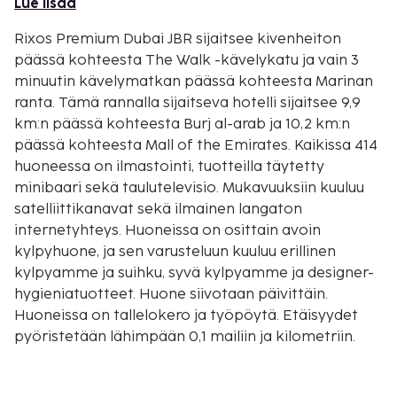
Lue lisää
Rixos Premium Dubai JBR sijaitsee kivenheiton
päässä kohteesta The Walk -kävelykatu ja vain 3
minuutin kävelymatkan päässä kohteesta Marinan
ranta. Tämä rannalla sijaitseva hotelli sijaitsee 9,9
km:n päässä kohteesta Burj al-arab ja 10,2 km:n
päässä kohteesta Mall of the Emirates. Kaikissa 414
huoneessa on ilmastointi, tuotteilla täytetty
minibaari sekä taulutelevisio. Mukavuuksiin kuuluu
satelliittikanavat sekä ilmainen langaton
internetyhteys. Huoneissa on osittain avoin
kylpyhuone, ja sen varusteluun kuuluu erillinen
kylpyamme ja suihku, syvä kylpyamme ja designer-
hygieniatuotteet. Huone siivotaan päivittäin.
Huoneissa on tallelokero ja työpöytä. Etäisyydet
pyöristetään lähimpään 0,1 mailiin ja kilometriin.
The Walk -kävelykatu - 0,1 km / 0,1 mi
FIVE Luxe JBR - 0,2 km / 0,1 mi