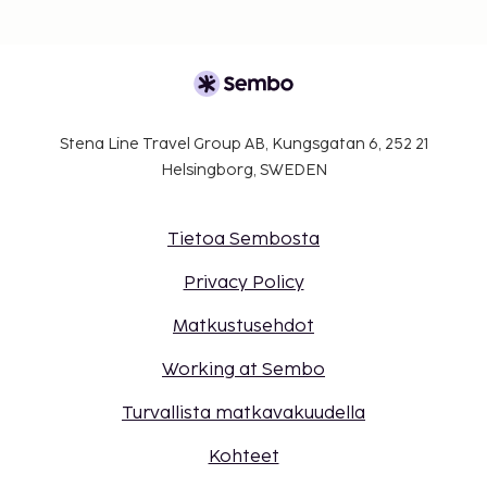
ajoneuvo (korkeintaan 3 henkilöä)
Yllä oleva luettelo ei ehkä kata kaikkea. Maksut ja
takuumaksut eivät välttämättä sisällä veroja, ja ne
saattavat muuttua.
Hierontapalvelut ja kylpylähoidot tulee varata
Stena Line Travel Group AB, Kungsgatan 6, 252 21
etukäteen. Varauksen voi tehdä ottamalla
Helsingborg, SWEDEN
majoituspaikkaan yhteyttä ennen saapumista
soittamalla varausvahvistuksessa olevaan
numeroon.
Tietoa Sembosta
Yksi korkeintaan 1 vuotta vanha lapsi voi
Privacy Policy
majoittua ilmaiseksi, kun hän käyttää
vanhemman tai huoltajan huoneessa olevia
Matkustusehdot
sänkyjä.
Vain sisäänkirjautuneet asiakkaat saavat
Working at Sembo
oleskella huoneissa.
Turvallista matkavakuudella
Kaikki maksut voidaan maksaa käteisettömillä
maksutavoilla.
Kohteet
Kontaktiton sisäänkirjautuminen ja kontaktiton