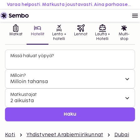
Varaa helposti. Matkusta joustavasti. Aina parhaaseen hintaan.
Matkat
Hotellit
Lento +
Lennot
Lautta +
Multi-
hotelli
Hotelli
stop
Missä haluat yöpyä?
Milloin?
Milloin tahansa
Matkustajat
2 aikuista
Haku
Koti
Yhdistyneet Arabiemiirikunnat
Dubai