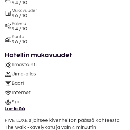
9.4 / 10
Mukavuudet
9.6 / 10
Palvelu
9.4 / 10
Kunto
9.6 / 10
Hotellin mukavuudet
Ilmastointi
Uima-allas
Baari
Internet
Spa
Lue lisää
FIVE LUXE sijaitsee kivenheiton päässä kohteesta
The Walk -kävelykatu ja vain 4 minuutin