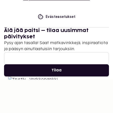
Evästeasetukset
Älä jää paitsi – tilaa uusimmat
päivitykset
Pysy ajan tasalla! Saat matkavinkkejä, inspiraatiota
ja pääsyn ainutlaatuisiin tarjouksiin.
Tilaa
©
2026
Stena Line Travel Group AB