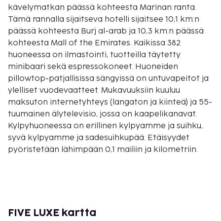
kävelymatkan päässä kohteesta Marinan ranta.
Tämä rannalla sijaitseva hotelli sijaitsee 10,1 km:n
päässä kohteesta Burj al-arab ja 10,3 km:n päässä
kohteesta Mall of the Emirates. Kaikissa 382
huoneessa on ilmastointi, tuotteilla täytetty
minibaari sekä espressokoneet. Huoneiden
pillowtop-patjallisissa sängyissä on untuvapeitot ja
ylelliset vuodevaatteet. Mukavuuksiin kuuluu
maksuton internetyhteys (langaton ja kiinteä) ja 55-
tuumainen älytelevisio, jossa on kaapelikanavat.
Kylpyhuoneessa on erillinen kylpyamme ja suihku,
syvä kylpyamme ja sadesuihkupää. Etäisyydet
pyöristetään lähimpään 0,1 mailiin ja kilometriin.
The Walk -kävelykatu - 0,1 km / 0,1 mi
FIVE Luxe JBR - 0,2 km / 0,1 mi
Marinan ranta - 0,3 km / 0,2 mi
The Beach Mall -ostoskeskus - 0,5 km / 0,3 mi
Mohammad Bin Ahmed Al Mullan moskeija - 1 km /
FIVE LUXE kartta