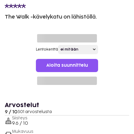
The Walk -kävelykatu on lähistöllä.
Lentokenttä
Aloita suunnittelu
Arvostelut
9 / 10
301 arvostelusta
Siisteys
9.6 / 10
Mukavuus