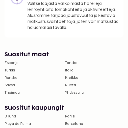
Valitse laajasta valikoimasta hotelleja,
päivittäin klo 6.00–10.30.
lentoyhtiöitä, lomakohteita ja aktiviteetteja.
Majoituspaikka veloittaa seuraavat paikan päällä
Alustamme tarjoaa joustavuutta ja kestäviä
suoritettavat maksut. Maksuihin saattaa sisältyä
matkustusvaihtoehtoja, joten voit matkustaa
sovellettavat verot:
haluamallasi tavalla.
Takuumaksu: 1000 AED per majoitustila per yö
Kaupungin perimä vero: 20.00 AED per
majoitustila per yö
Suositut maat
Kaupunki perii majoituspaikassa maksettavan
Espanja
Tanska
turismimaksun. Maksu on 20.00 AED
ensimmäisestä makuuhuoneesta per yö, ja se
Turkki
Italia
nousee 20.00 AED:lla per yö jokaisen
Ranska
Kreikka
lisämakuuhuoneen myötä.
Saksa
Ruotsi
Thaimaa
Yhdysvallat
Tässä on mainittu kaikki majoituspaikan meille
ilmoittamat maksut.
Suositut kaupungit
Maksu buffetaamiaisesta: noin 124 AED aikuisille
Billund
Pariisi
ja 65 AED lapsille
Playa de Palma
Barcelona
Lisävuode: 200.0 AED per päivä