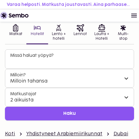
Varaa helposti. Matkusta joustavasti. Aina parhaaseen hintaan.
Matkat
Hotellit
Lento +
Lennot
Lautta +
Multi-
hotelli
Hotelli
stop
Missä haluat yöpyä?
Milloin?
Milloin tahansa
Matkustajat
2 aikuista
Haku
Koti
Yhdistyneet Arabiemiirikunnat
Dubai