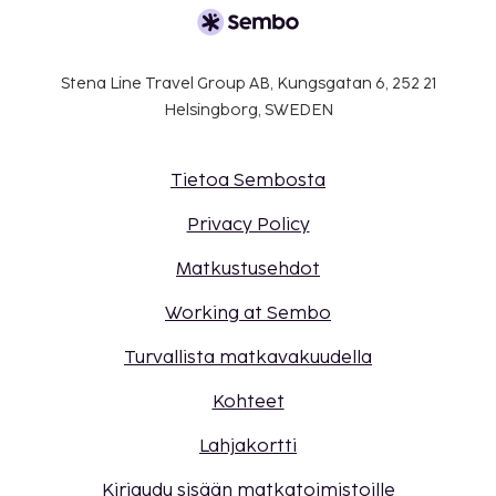
Kaikki maksut voidaan maksaa käteisettömillä
maksutavoilla.
Stena Line Travel Group AB, Kungsgatan 6, 252 21
Helsingborg, SWEDEN
Tietoa Sembosta
Privacy Policy
Matkustusehdot
Working at Sembo
Turvallista matkavakuudella
Kohteet
Lahjakortti
Kirjaudu sisään matkatoimistoille