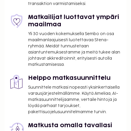
transaktion varmistamiseksi.
Käytössäsi on kuivapesula-/pesulapalvelut, ympäri
vuorokauden auki oleva vastaanotto ja
Matkailijat luottavat ympäri
kielitaitoinen henkilökunta. Palveluihin kuuluu
maailmaa
ilmainen valet-pysäköinti. Voit rentoutua kylpylässä,
Yli 30 vuoden kokemuksella Sembo on osa
jonka palveluihin sisältyvät muun muassa
maailmanlaajuisesti luotettavaa Stena-
hierontapalvelut, vartalohoidot ja kasvohoidot.
ryhmää. Meidät tunnustetaan
Vietä rento päivä rannalla. Jos haluat vaihtelua
asiantuntemuksestamme ja meitä tukee alan
auringonottoon, hotellista löytyvät myös seuraavat
johtavat akkreditoinnit, erityisesti autolla
matkustamisessa.
palvelut: yökerho ja ympäri vuorokauden auki oleva
kuntoklubi. Tämän hotellin palveluihin kuuluu muun
Helppo matkasuunnittelu
muassa ilmainen langaton internetyhteys,
concierge-palvelut ja lastenvahti (lisämaksusta).
Suunnittele matkasi nopeasti yksinkertaisella
Tämä hotelli tarjoaa asiakkailleen 4 ravintolaa.
varausjärjestelmällämme. Käytä Ameliaa, AI-
matkasuunnittelijaamme, vertaile hintoja ja
Palveluihin kuuluu myös ympärivuorokautinen
löydä parhaat tarjoukset,
huonepalvelu ja kahvila. Tässä hotellissa on
pakettisuojelusuunnitelmamme turvin.
rantabaari. Jos mielesi tekee raikasta juotavaa,
kokeile myös palveluihin kuuvaa 2 baaria tai 2
Matkusta omalla tavallasi
allasbaaria. Maksullinen buffetaamiainen tarjotaan