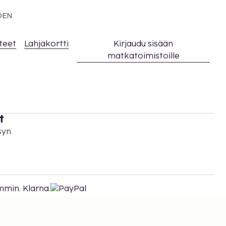
EDEN
teet
Lahjakortti
Kirjaudu sisään
matkatoimistoille
t
syn