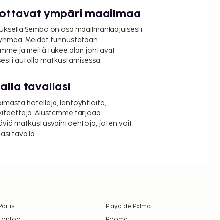
luottavat ympäri maailmaa
uksella Sembo on osa maailmanlaajuisesti
ryhmää. Meidät tunnustetaan
mme ja meitä tukee alan johtavat
isesti autolla matkustamisessa.
lla tavallasi
oimasta hotelleja, lentoyhtiöitä,
viteetteja. Alustamme tarjoaa
äviä matkustusvaihtoehtoja, joten voit
si tavalla.
Pariisi
Playa de Palma
Lontoo
Rooma