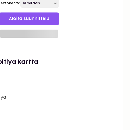
Lentokenttä
Aloita suunnittelu
pitiya kartta
iya