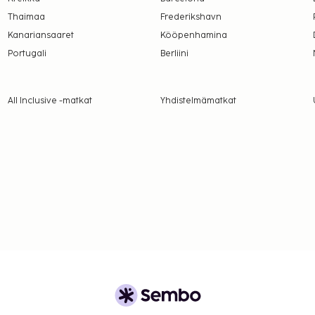
Thaimaa
Frederikshavn
Kanariansaaret
Kööpenhamina
Portugali
Berliini
All Inclusive -matkat
Yhdistelmämatkat