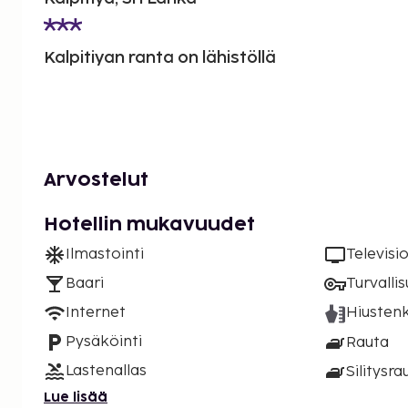
Kalpitiyan ranta on lähistöllä
Arvostelut
Hotellin mukavuudet
Ilmastointi
Televisi
Baari
Turvalli
Internet
Hiustenk
Pysäköinti
Rauta
Lastenallas
Silitysra
Lue lisää