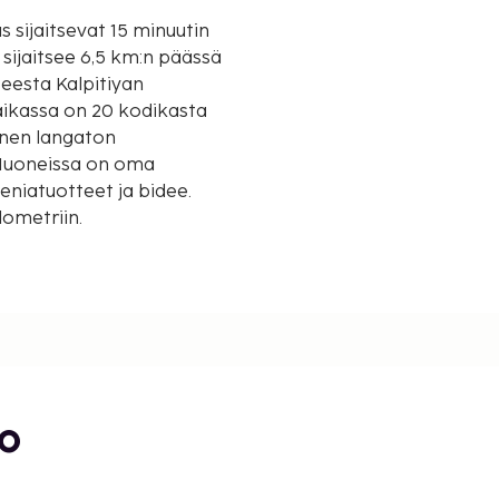
us sijaitsevat 15 minuutin
eesta Kalpitiyan
aikassa on 20 kodikasta
inen langaton
 Huoneissa on oma
eniatuotteet ja bidee.
lometriin.
 / 3,1 mi
i
bo
 mi