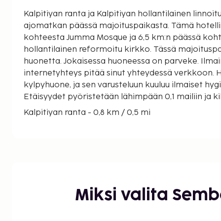
Kalpitiyan ranta ja Kalpitiyan hollantilainen linnoit
ajomatkan päässä majoituspaikasta. Tämä hotelli sijaitsee 6,5 km:n päässä
kohteesta Jumma Mosque ja 6,5 km:n päässä koht
hollantilainen reformoitu kirkko. Tässä majoitusp
huonetta. Jokaisessa huoneessa on parveke. Ilma
internetyhteys pitää sinut yhteydessä verkkoon.
kylpyhuone, ja sen varusteluun kuuluu ilmaiset hygi
Etäisyydet pyöristetään lähimpään 0,1 mailiin ja ki
Kalpitiyan ranta - 0,8 km / 0,5 mi
Kalpitiyan hollantilainen reformoitu kirkko - 4,9 km
Kalpitiyan hollantilainen linnoitus - 6,5 km / 4 mi
Jumma Mosque - 6,5 km / 4,1 mi
Pyhän Annen pyhäkkö - 17 km / 10,5 mi
Alankuda Beach - 17 km / 10,6 mi
Ruwala Nature & Adventure Park - 21,4 km / 13,3 m
Miksi valita Sem
Poththuwilluwan buddhatemppeli - 45,4 km / 28,2
Puttalamin sairaala - 45,7 km / 28,4 mi