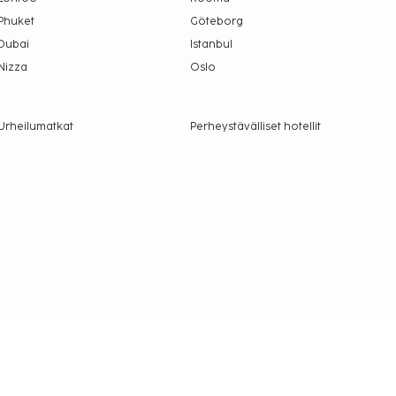
Phuket
Göteborg
Dubai
Istanbul
Nizza
Oslo
Urheilumatkat
Perheystävälliset hotellit