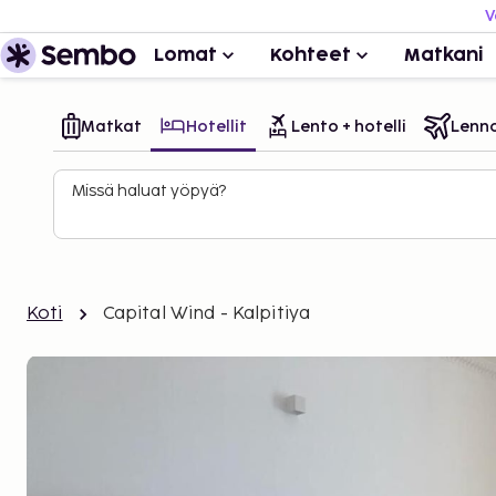
V
Lomat
Kohteet
Matkani
Matkat
Hotellit
Lento + hotelli
Lenn
Missä haluat yöpyä?
Koti
Capital Wind - Kalpitiya