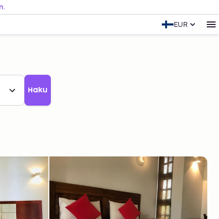
n.
EUR
Haku