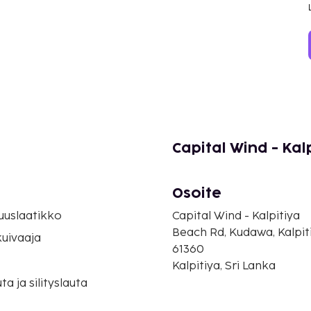
Capital Wind - Kal
Osoite
o
suuslaatikko
Capital Wind - Kalpitiya
Beach Rd, Kudawa, Kalpit
uivaaja
61360
Kalpitiya, Sri Lanka
uta ja silityslauta