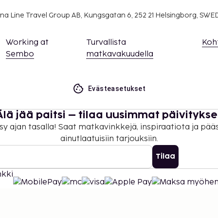
na Line Travel Group AB, Kungsgatan 6, 252 21 Helsingborg, SW
Working at
Turvallista
Koh
Sembo
matkavakuudella
Evästeasetukset
Älä jää paitsi – tilaa uusimmat päivitykse
sy ajan tasalla! Saat matkavinkkejä, inspiraatiota ja pää
ainutlaatuisiin tarjouksiin.
Tilaa