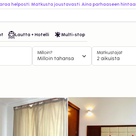
araa helposti. Matkusta joustavasti. Aina parhaaseen hintaa
ot
Lautta + Hotelli
Multi-stop
Milloin?
Matkustajat
Milloin tahansa
2 aikuista