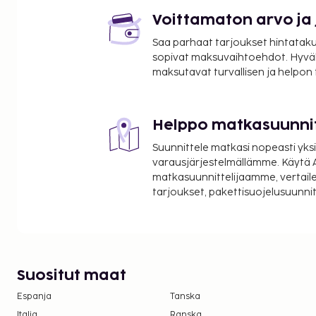
Vastaanotto on avoinna rajoitetusti. Palveluihin ku
Hyödynnä ulkouima-allas ja puutarha. Tämän hotell
Voittamaton arvo ja
myös ilmainen langaton internetyhteys ja televisio y
Saa parhaat tarjoukset hintatakuu
Wind - Kalpitiya tarjoaa asiakkailleen ravintolan. B
sopivat maksuvaihtoehdot. Hyvä
raikasta juotavaa. Ilmainen mannermainen aamiaine
maksutavat turvallisen ja helpon
klo 7.00–9.30.
Helppo matkasuunni
Suunnittele matkasi nopeasti yksi
varausjärjestelmällämme. Käytä A
matkasuunnittelijaamme, vertaile
tarjoukset, pakettisuojelusuunn
Suositut maat
Espanja
Tanska
Italia
Ranska