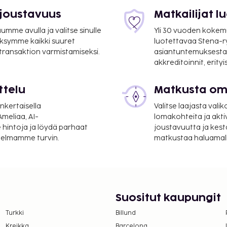
uluu ilmainen pysäköinti.
in palveluihin kuuluu
 joustavuus
Matkailijat 
leisissä tiloissa. Capital
mme avulla ja valitse sinulle
Yli 30 vuoden kokem
aarissa voit nauttia
ksymme kaikki suuret
luotettavaa Stena-
n tarjoillaan päivittäin
 transaktion varmistamiseksi.
asiantuntemuksesta
akkreditoinnit, erity
ttelu
Matkusta oma
nkertaisella
Valitse laajasta valik
meliaa, AI-
lomakohteita ja akti
 hintoja ja löydä parhaat
joustavuutta ja kest
itelmamme turvin.
matkustaa haluamalla
Suositut kaupungit
Turkki
Billund
Kreikka
Barcelona