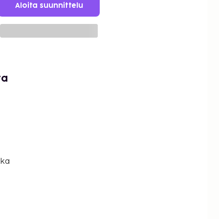
Aloita suunnittelu
ta
nka