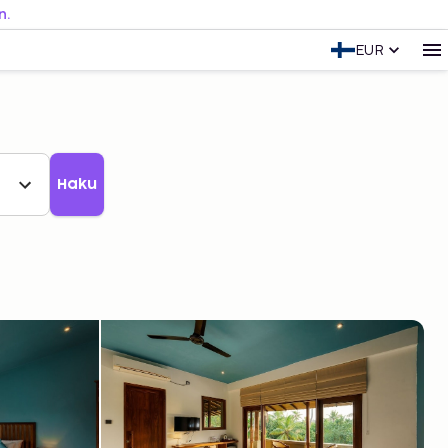
n.
EUR
Haku