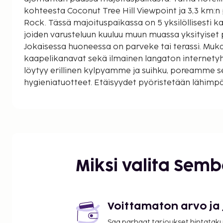
kohteesta Coconut Tree Hill Viewpoint ja 3,3 km:
Rock. Tässä majoituspaikassa on 5 yksilöllisesti k
joiden varusteluun kuuluu muun muassa yksityiset p
Jokaisessa huoneessa on parveke tai terassi. Muka
kaapelikanavat sekä ilmainen langaton internety
löytyy erillinen kylpyamme ja suihku, poreamme s
hygieniatuotteet. Etäisyydet pyöristetään lähimpää
kilometriin.
Weherahena Buddhist Temple - 1,1 km / 0,7 mi
Coconut Tree Hill Viewpoint - 2,7 km / 1,7 mi
Mirissan ranta - 3,4 km / 2,1 mi
Parrot Rock - 3,5 km / 2,2 mi
Madiha Beach - 4,6 km / 2,8 mi
Miksi valita Sem
Mirissa-kalasatama - 4,6 km / 2,9 mi
Secret Beach - 5,5 km / 3,4 mi
Polhena-ranta - 6,1 km / 3,8 mi
Colombon linnoitus - 8,1 km / 5 mi
Voittamaton arvo ja
Weligaman ranta - 8,6 km / 5,3 mi
Saa parhaat tarjoukset hintatakuu