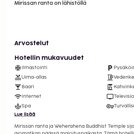
Mirissan ranta on lähistöllä
Arvostelut
Hotellin mukavuudet
Ilmastointi
Pysäköin
Uima-allas
Vedenke
Baari
Kahvinke
Internet
Televisi
Spa
Turvalli
Lue lisää
Mirissan ranta ja Weherahena Buddhist Temple sija
ajomatkan päässä majoituspaikasta. Tämä hotelli sijaitsee 2,7 km:n päässä