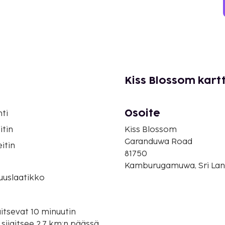
Kiss Blossom kart
Osoite
ti
itin
Kiss Blossom
Garanduwa Road
itin
81750
o
Kamburugamuwa, Sri La
suuslaatikko
itsevat 10 minuutin