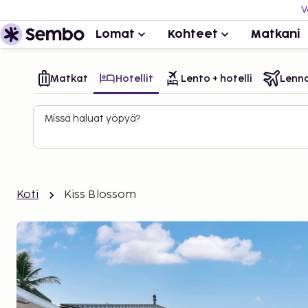
V
Lomat
Kohteet
Matkani
Matkat
Hotellit
Lento + hotelli
Lenn
Missä haluat yöpyä?
Koti
Kiss Blossom