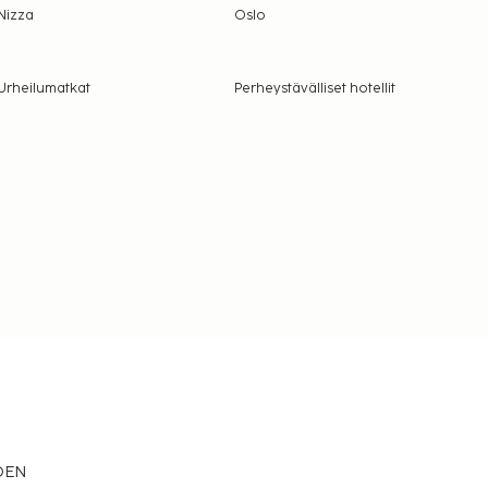
Nizza
Oslo
Urheilumatkat
Perheystävälliset hotellit
EDEN