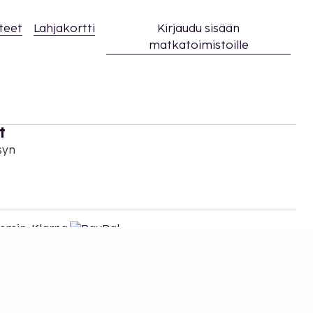
teet
Lahjakortti
Kirjaudu sisään
matkatoimistoille
t
syn