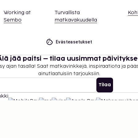
Working at
Turvallista
Koh
Sembo
matkavakuudella
Evästeasetukset
Älä jää paitsi – tilaa uusimmat päivitykse
sy ajan tasalla! Saat matkavinkkejä, inspiraatiota ja pää
ainutlaatuisiin tarjouksiin.
Tilaa
©
2026
Stena Line Travel Group AB