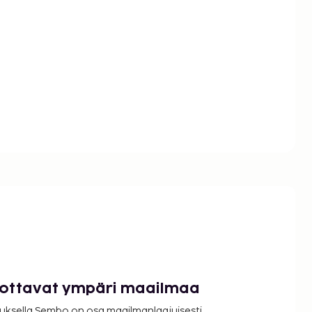
luottavat ympäri maailmaa
uksella Sembo on osa maailmanlaajuisesti