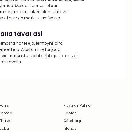
ryhmää. Meidät tunnustetaan
mme ja meitä tukee alan johtavat
isesti autolla matkustamisessa.
lla tavallasi
oimasta hotelleja, lentoyhtiöitä,
viteetteja. Alustamme tarjoaa
äviä matkustusvaihtoehtoja, joten voit
si tavalla.
Pariisi
Playa de Palma
Lontoo
Rooma
Phuket
Göteborg
Dubai
Istanbul