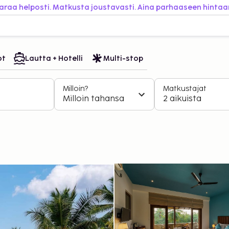
araa helposti. Matkusta joustavasti. Aina parhaaseen hintaa
ot
Lautta + Hotelli
Multi-stop
Milloin?
Matkustajat
Milloin tahansa
2 aikuista