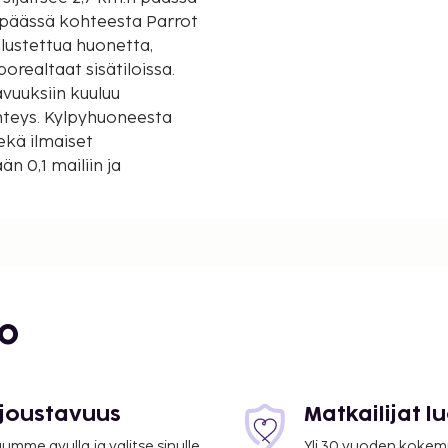
n päässä kohteesta Parrot
alustettua huonetta,
orealtaat sisätiloissa.
vuuksiin kuuluu
hteys. Kylpyhuoneesta
ekä ilmaiset
n 0,1 mailiin ja
bo
 joustavuus
Matkailijat 
mme avulla ja valitse sinulle
Yli 30 vuoden kokem