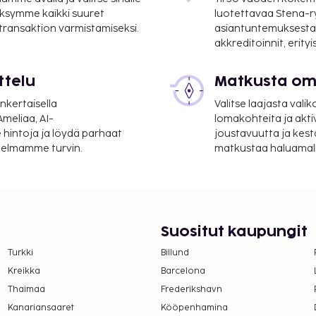
ksymme kaikki suuret
luotettavaa Stena-
 transaktion varmistamiseksi.
asiantuntemuksesta
akkreditoinnit, erity
ttelu
Matkusta oma
anaiken kansainvälinen
nkertaisella
Valitse laajasta valik
meliaa, AI-
lomakohteita ja akti
 hintoja ja löydä parhaat
joustavuutta ja kest
aanotto, pyykinpesutilat
itelmamme turvin.
matkustaa haluamalla
. Hyödynnä ulkouima-allas
vintolan. Päätä päiväsi
nglantilainen aamiainen
Suositut kaupungit
Turkki
Billund
Kreikka
Barcelona
Thaimaa
Frederikshavn
Kanariansaaret
Kööpenhamina