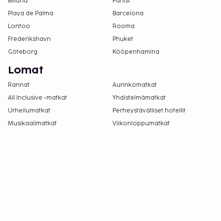
Billund
Pariisi
Playa de Palma
Barcelona
Lontoo
Rooma
Frederikshavn
Phuket
Göteborg
Kööpenhamina
Lomat
Rannat
Aurinkomatkat
All Inclusive -matkat
Yhdistelmämatkat
Urheilumatkat
Perheystävälliset hotellit
Musikaalimatkat
Viikonloppumatkat