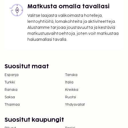
varausvahvistuksessa olevien tietojen avulla.
Matkusta omalla tavallasi
Kausiluontoinen uima-allas on käytettävissä 15.
kesäkuuta – 15. lokakuuta.
Valitse laajasta valikoimasta hotelleja,
Kontaktiton sisäänkirjautuminen ja kontaktiton
lentoyhtiöitä, lomakohteita ja aktiviteetteja.
uloskirjautuminen ovat saatavilla.
Alustamme tarjoaa joustavuutta ja kestäviä
matkustusvaihtoehtoja, joten voit matkustaa
haluamallasi tavalla.
Suositut maat
Espanja
Tanska
Turkki
Italia
Ranska
Kreikka
Saksa
Ruotsi
Thaimaa
Yhdysvallat
Suositut kaupungit