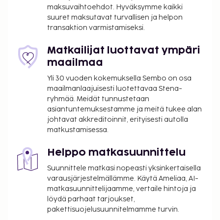
palveluihin kuuluu muun muassa ilmainen langaton
maksuvaihtoehdot. Hyväksymme kaikki
internetyhteys, concierge-palvelut ja hääpalvelut.
suuret maksutavat turvallisen ja helpon
transaktion varmistamiseksi.
Tämän hotellissa ravintolan, AKROYALIA, joka on
yksi sen 2 ravintolasta, erikoisuuksiin kuuluu
Matkailijat luottavat ympäri
kreikkalainen keittiö. Palveluihin kuuluu myös
maailmaa
huonepalvelu. Palveluihin kuuluu myös
baari/aulabaari ja allasbaari, joissa voit rentoutua
Yli 30 vuoden kokemuksella Sembo on osa
raikkaan juoman parissa. Ilmainen mannermainen
maailmanlaajuisesti luotettavaa Stena-
ryhmää. Meidät tunnustetaan
aamiainen tarjoillaan päivittäin klo 7.30–11.00.
asiantuntemuksestamme ja meitä tukee alan
Majoituspaikka on suljettu 25. 9ta –
johtavat akkreditoinnit, erityisesti autolla
5ta.
matkustamisessa.
Majoituspaikka veloittaa seuraavat paikan päällä
Helppo matkasuunnittelu
suoritettavat maksut. Maksuihin saattaa sisältyä
sovellettavat verot:
Suunnittele matkasi nopeasti yksinkertaisella
varausjärjestelmällämme. Käytä Ameliaa, AI-
Kaupunki perii kaupunkiveron, joka maksetaan
matkasuunnittelijaamme, vertaile hintoja ja
majoituspaikassa. Veron määrä riippuu
löydä parhaat tarjoukset,
kaudesta, eikä sitä välttämättä peritä ympäri
pakettisuojelusuunnitelmamme turvin.
vuoden. Muita poikkeuksia tai alennuksia