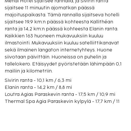
Mendi Hotel sijaitsee rannalla, ja Sivirin ranta
sijaitsee 11 minuutin ajomatkan päässä
majoituspaikasta. Tämä rannalla sijaitseva hotelli
sijaitsee 19,9 km:n päässä kohteesta Kallithéan
ranta ja 14,2 km:n päässä kohteesta Elanin ranta.
Kaikkien 163 huoneen mukavuuksiin kuuluu
ilmastointi. Mukavuuksiin kuuluu satelliittikanavat
sekä ilmainen langaton internetyhteys. Huone
siivotaan päivittäin. Huoneissa on puhelin ja
tallelokero. Etäisyydet pyöristetään lähimpään 0,1
mailiin ja kilometriin.
Sivirin ranta - 10,1 km / 6,3 mi
Elanin ranta - 14,2 km / 8,8 mi
Loutra Agias Paraskevin ranta - 17,5 km / 10,9 mi
Thermal Spa Agia Paraskevin kylpylä - 17,7 km / 11
mi
Kart Kolovos - 18,3 km / 11,4 mi
Ammon Zeuksen temppeli - 18,5 km / 11,5 mi
Áfytosin kansanperinnemuseo - 19,8 km / 12,3 mi