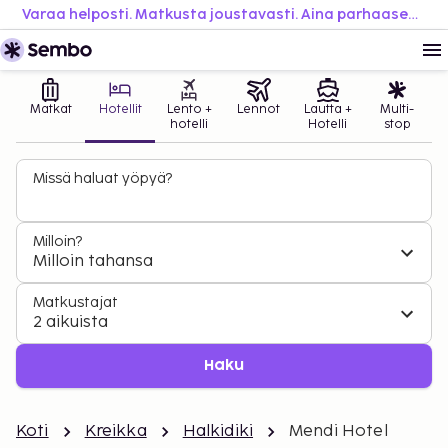
Varaa helposti. Matkusta joustavasti. Aina parhaaseen hintaan.
Matkat
Hotellit
Lento +
Lennot
Lautta +
Multi-
hotelli
Hotelli
stop
Missä haluat yöpyä?
Milloin?
Milloin tahansa
Matkustajat
2 aikuista
Haku
Koti
Kreikka
Halkidiki
Mendi Hotel