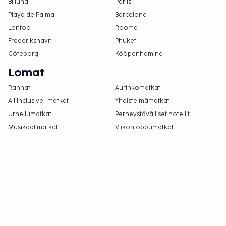
Kansallisten määräysten vuoksi käteismaksut
Billund
Pariisi
eivät voi ylittää 500 EUR:n suuruista summaa
Playa de Palma
Barcelona
tässä majoituspaikassa. Saat lisätietoja asiasta
Lontoo
Rooma
ottamalla yhteyttä majoituspaikkaan
Frederikshavn
Phuket
varausvahvistuksessa olevien tietojen avulla.
Göteborg
Kööpenhamina
Autoa suositellaan tähän majoituspaikkaan
Lomat
pääsemiseksi.
Kaikki maksut voidaan maksaa käteisettömillä
Rannat
Aurinkomatkat
maksutavoilla.
All Inclusive -matkat
Yhdistelmämatkat
Urheilumatkat
Perheystävälliset hotellit
Musikaalimatkat
Viikonloppumatkat