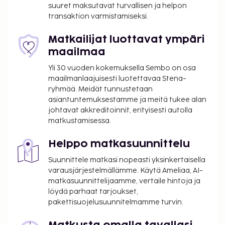
Tässä on mainittu kaikki majoituspaikan meille
suuret maksutavat turvallisen ja helpon
transaktion varmistamiseksi.
ilmoittamat maksut.
Maksu buffetaamiaisesta: noin 499 THB
Matkailijat luottavat ympäri
aikuisille ja 249 THB lapsille
maailmaa
Langaton internetyhteys huoneessa: 50 THB
Yli 30 vuoden kokemuksella Sembo on osa
per 24 tuntia (hinnat saattavat vaihdella)
maailmanlaajuisesti luotettavaa Stena-
Lisävuode: 1000 THB per yö
ryhmää. Meidät tunnustetaan
asiantuntemuksestamme ja meitä tukee alan
Yllä oleva luettelo ei ehkä kata kaikkea. Maksut ja
johtavat akkreditoinnit, erityisesti autolla
takuumaksut eivät välttämättä sisällä veroja, ja ne
matkustamisessa.
saattavat muuttua.
Yksi korkeintaan 11 vuotta vanha lapsi voi
Helppo matkasuunnittelu
majoittua ilmaiseksi, kun hän käyttää
Suunnittele matkasi nopeasti yksinkertaisella
vanhemman tai huoltajan huoneessa olevia
varausjärjestelmällämme. Käytä Ameliaa, AI-
sänkyjä.
matkasuunnittelijaamme, vertaile hintoja ja
Tämä majoituspaikka ei salli lemmikkejä ja
löydä parhaat tarjoukset,
avustajaeläimiä.
pakettisuojelusuunnitelmamme turvin.
Viereistä rakennusta korjataan parhaillaan ja