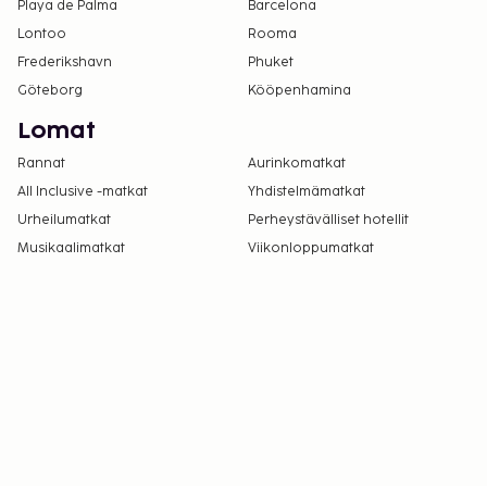
Playa de Palma
Barcelona
Lontoo
Rooma
Frederikshavn
Phuket
Göteborg
Kööpenhamina
Lomat
Rannat
Aurinkomatkat
All Inclusive -matkat
Yhdistelmämatkat
Urheilumatkat
Perheystävälliset hotellit
Musikaalimatkat
Viikonloppumatkat