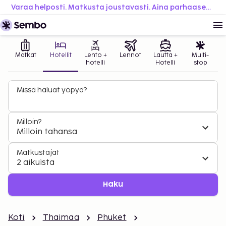
Varaa helposti. Matkusta joustavasti. Aina parhaaseen hintaan.
Matkat
Hotellit
Lento +
Lennot
Lautta +
Multi-
hotelli
Hotelli
stop
Missä haluat yöpyä?
Milloin?
Milloin tahansa
Matkustajat
2 aikuista
Haku
Koti
Thaimaa
Phuket