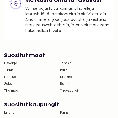
Matkusta omalla tavallasi
työmaalta saattaa kuulua melua.
Valitse laajasta valikoimasta hotelleja,
lentoyhtiöitä, lomakohteita ja aktiviteetteja.
Alustamme tarjoaa joustavuutta ja kestäviä
matkustusvaihtoehtoja, joten voit matkustaa
haluamallasi tavalla.
Suositut maat
Espanja
Tanska
Turkki
Italia
Ranska
Kreikka
Saksa
Ruotsi
Thaimaa
Yhdysvallat
Suositut kaupungit
Billund
Pariisi