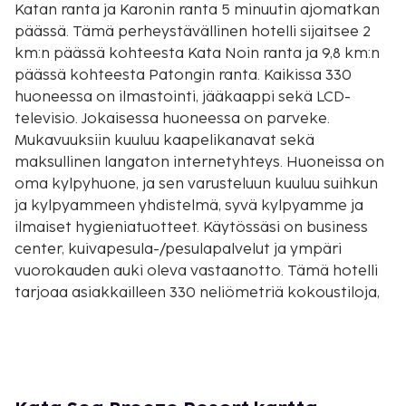
Katan ranta ja Karonin ranta 5 minuutin ajomatkan
päässä. Tämä perheystävällinen hotelli sijaitsee 2
km:n päässä kohteesta Kata Noin ranta ja 9,8 km:n
päässä kohteesta Patongin ranta. Kaikissa 330
huoneessa on ilmastointi, jääkaappi sekä LCD-
televisio. Jokaisessa huoneessa on parveke.
Mukavuuksiin kuuluu kaapelikanavat sekä
maksullinen langaton internetyhteys. Huoneissa on
oma kylpyhuone, ja sen varusteluun kuuluu suihkun
ja kylpyammeen yhdistelmä, syvä kylpyamme ja
ilmaiset hygieniatuotteet. Käytössäsi on business
center, kuivapesula-/pesulapalvelut ja ympäri
vuorokauden auki oleva vastaanotto. Tämä hotelli
tarjoaa asiakkailleen 330 neliömetriä kokoustiloja,
joihin kuuluu konferenssitila ja kokoushuoneita.
Käytössäsi on lentokenttäkuljetukset. Jos saavut
autolla, voit pysäköidä helposti, sillä ilmainen
pysäköinti kuuluu myös palveluihin. Kokeile
palveluihin kuuluvaa 4 ulkouima-allasta. Hotellin