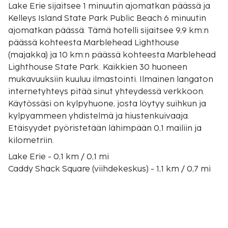
Lake Erie sijaitsee 1 minuutin ajomatkan päässä ja
Kelleys Island State Park Public Beach 6 minuutin
ajomatkan päässä. Tämä hotelli sijaitsee 9,9 km:n
päässä kohteesta Marblehead Lighthouse
(majakka) ja 10 km:n päässä kohteesta Marblehead
Lighthouse State Park. Kaikkien 30 huoneen
mukavuuksiin kuuluu ilmastointi. Ilmainen langaton
internetyhteys pitää sinut yhteydessä verkkoon.
Käytössäsi on kylpyhuone, josta löytyy suihkun ja
kylpyammeen yhdistelmä ja hiustenkuivaaja.
Etäisyydet pyöristetään lähimpään 0,1 mailiin ja
kilometriin.
Lake Erie - 0,1 km / 0,1 mi
Caddy Shack Square (viihdekeskus) - 1,1 km / 0,7 mi
Inscription Rock - 1,6 km / 1 mi
Kelleys Island Historical Association Museum - 1,8
km / 1,1 mi
Seaway Marina - 2 km / 1,2 mi