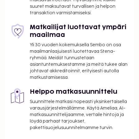
internetyhteys, piknikalue ja hiiligrilli.
suuret maksutavat turvallisen ja helpon
transaktion varmistamiseksi.
Kausiluontoinen uima-allas on käytettävissä 27.
toukokuuta – 13. lokakuuta.
Matkailijat luottavat ympäri
maailmaa
Yli 30 vuoden kokemuksella Sembo on osa
maailmanlaajuisesti luotettavaa Stena-
ryhmää. Meidät tunnustetaan
asiantuntemuksestamme ja meitä tukee alan
johtavat akkreditoinnit, erityisesti autolla
matkustamisessa.
Helppo matkasuunnittelu
Suunnittele matkasi nopeasti yksinkertaisella
varausjärjestelmällämme. Käytä Ameliaa, AI-
matkasuunnittelijaamme, vertaile hintoja ja
löydä parhaat tarjoukset,
pakettisuojelusuunnitelmamme turvin.