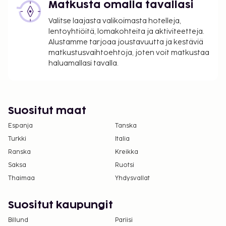
Matkusta omalla tavallasi
Valitse laajasta valikoimasta hotelleja,
lentoyhtiöitä, lomakohteita ja aktiviteetteja.
Alustamme tarjoaa joustavuutta ja kestäviä
matkustusvaihtoehtoja, joten voit matkustaa
haluamallasi tavalla.
Suositut maat
Espanja
Tanska
Turkki
Italia
Ranska
Kreikka
Saksa
Ruotsi
Thaimaa
Yhdysvallat
Suositut kaupungit
Billund
Pariisi