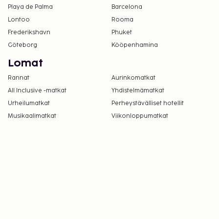
Playa de Palma
Barcelona
Lontoo
Rooma
Frederikshavn
Phuket
Göteborg
Kööpenhamina
Lomat
Rannat
Aurinkomatkat
All Inclusive -matkat
Yhdistelmämatkat
Urheilumatkat
Perheystävälliset hotellit
Musikaalimatkat
Viikonloppumatkat