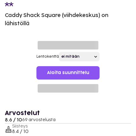
Caddy Shack Square (viihdekeskus) on
lähistöllä
Lentokenttä
Aloita suunnittelu
Arvostelut
8.6 / 10
69 arvostelusta
Siisteys
8.4 / 10