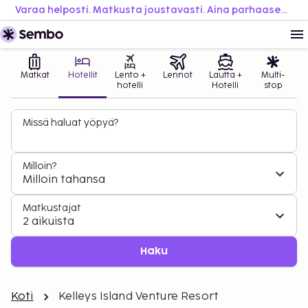
Varaa helposti. Matkusta joustavasti. Aina parhaaseen hintaan.
Matkat
Hotellit
Lento +
Lennot
Lautta +
Multi-
hotelli
Hotelli
stop
Missä haluat yöpyä?
Milloin?
Milloin tahansa
Matkustajat
2 aikuista
Haku
Koti
Kelleys Island Venture Resort