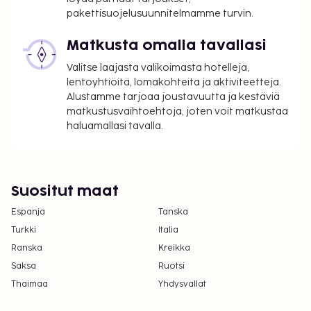
pakettisuojelusuunnitelmamme turvin.
Matkusta omalla tavallasi
Valitse laajasta valikoimasta hotelleja,
lentoyhtiöitä, lomakohteita ja aktiviteetteja.
Alustamme tarjoaa joustavuutta ja kestäviä
matkustusvaihtoehtoja, joten voit matkustaa
haluamallasi tavalla.
Suositut maat
Espanja
Tanska
Turkki
Italia
Ranska
Kreikka
Saksa
Ruotsi
Thaimaa
Yhdysvallat