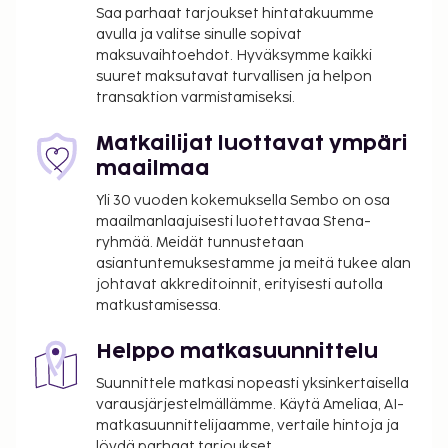
raikasta juotavaa. Maksullinen buffetaamiainen
Saa parhaat tarjoukset hintatakuumme
avulla ja valitse sinulle sopivat
tarjotaan päivittäin klo 7.00–10.00.
maksuvaihtoehdot. Hyväksymme kaikki
Maksu buffetaamiaisesta: noin 8 EUR aikuisille ja
suuret maksutavat turvallisen ja helpon
8 EUR lapsille
transaktion varmistamiseksi.
Pyyhkeet ovat saatavilla lisämaksusta (tai
asiakkaat voivat tuoda omansa)
Matkailijat luottavat ympäri
maailmaa
Yllä oleva luettelo ei ehkä kata kaikkea. Maksut ja
takuumaksut eivät välttämättä sisällä veroja, ja ne
Yli 30 vuoden kokemuksella Sembo on osa
saattavat muuttua.
maailmanlaajuisesti luotettavaa Stena-
ryhmää. Meidät tunnustetaan
asiantuntemuksestamme ja meitä tukee alan
johtavat akkreditoinnit, erityisesti autolla
matkustamisessa.
Helppo matkasuunnittelu
Suunnittele matkasi nopeasti yksinkertaisella
varausjärjestelmällämme. Käytä Ameliaa, AI-
matkasuunnittelijaamme, vertaile hintoja ja
löydä parhaat tarjoukset,