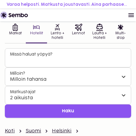
Varaa helposti. Matkusta joustavasti. Aina parhaaseen hintaan.
Matkat
Hotellit
Lento +
Lennot
Lautta +
Multi-
hotelli
Hotelli
stop
Missä haluat yöpyä?
Milloin?
Milloin tahansa
Matkustajat
2 aikuista
Haku
Koti
Suomi
Helsinki