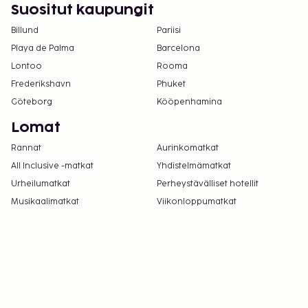
Suositut kaupungit
Billund
Pariisi
Playa de Palma
Barcelona
Lontoo
Rooma
Frederikshavn
Phuket
Göteborg
Kööpenhamina
Lomat
Rannat
Aurinkomatkat
All Inclusive -matkat
Yhdistelmämatkat
Urheilumatkat
Perheystävälliset hotellit
Musikaalimatkat
Viikonloppumatkat