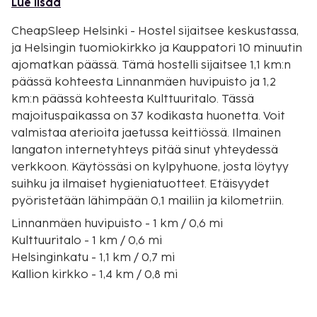
Lue lisää
CheapSleep Helsinki - Hostel sijaitsee keskustassa,
ja Helsingin tuomiokirkko ja Kauppatori 10 minuutin
ajomatkan päässä. Tämä hostelli sijaitsee 1,1 km:n
päässä kohteesta Linnanmäen huvipuisto ja 1,2
km:n päässä kohteesta Kulttuuritalo. Tässä
majoituspaikassa on 37 kodikasta huonetta. Voit
valmistaa aterioita jaetussa keittiössä. Ilmainen
langaton internetyhteys pitää sinut yhteydessä
verkkoon. Käytössäsi on kylpyhuone, josta löytyy
suihku ja ilmaiset hygieniatuotteet. Etäisyydet
pyöristetään lähimpään 0,1 mailiin ja kilometriin.
Linnanmäen huvipuisto - 1 km / 0,6 mi
Kulttuuritalo - 1 km / 0,6 mi
Helsinginkatu - 1,1 km / 0,7 mi
Kallion kirkko - 1,4 km / 0,8 mi
Kauppakeskus Redi - 1,6 km / 1 mi
Helsingin messukeskus - 1,7 km / 1 mi