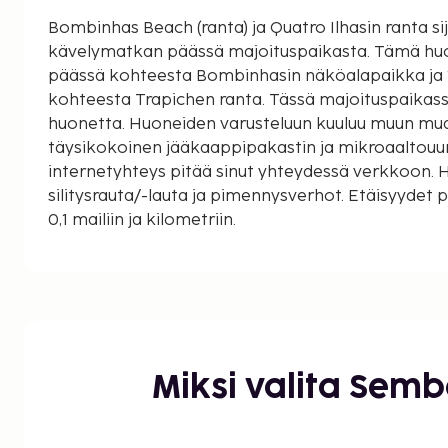
Bombinhas Beach (ranta) ja Quatro Ilhasin ranta si
kävelymatkan päässä majoituspaikasta. Tämä huoneisto sijaitsee 1,3 km:n
päässä kohteesta Bombinhasin näköalapaikka ja 
kohteesta Trapichen ranta. Tässä majoituspaikassa
huonetta. Huoneiden varusteluun kuuluu muun muas
täysikokoinen jääkaappipakastin ja mikroaaltouun
internetyhteys pitää sinut yhteydessä verkkoon. 
silitysrauta/-lauta ja pimennysverhot. Etäisyydet
0,1 mailiin ja kilometriin.
Quatro Ilhasin ranta - 1,1 km / 0,7 mi
Bombinhas Beach (ranta) - 1,1 km / 0,7 mi
Bombinhasin näköalapaikka - 1,3 km / 0,8 mi
Trapichen ranta - 1,6 km / 1 mi
Embrulhon ranta - 1,6 km / 1 mi
Atalaian ranta - 1,7 km / 1 mi
Miksi valita Sem
Lagoinhan ranta - 1,7 km / 1,1 mi
Lagoinhan ranta - 1,7 km / 1,1 mi
Ribeiron ranta - 2,1 km / 1,3 mi