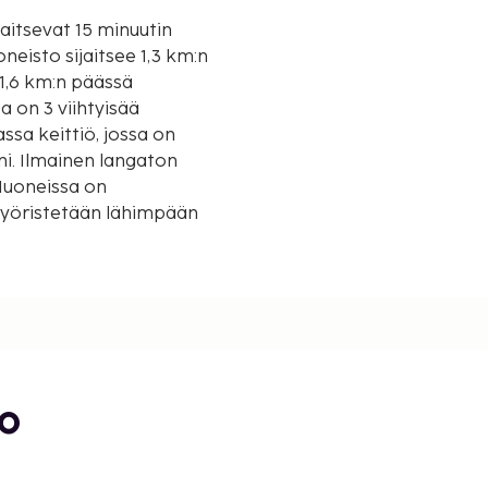
jaitsevat 15 minuutin
1,6 km:n päässä
 on 3 viihtyisää
sa keittiö, jossa on
i. Ilmainen langaton
Huoneissa on
 pyöristetään lähimpään
bo