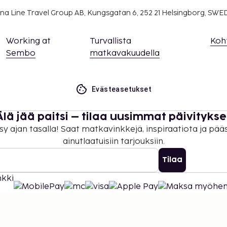
na Line Travel Group AB, Kungsgatan 6, 252 21 Helsingborg, SW
Working at
Turvallista
Koh
Sembo
matkavakuudella
Evästeasetukset
Älä jää paitsi – tilaa uusimmat päivitykse
sy ajan tasalla! Saat matkavinkkejä, inspiraatiota ja pää
ainutlaatuisiin tarjouksiin.
Tilaa