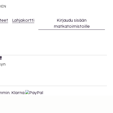
EDEN
teet
Lahjakortti
Kirjaudu sisään
matkatoimistoille
t
syn