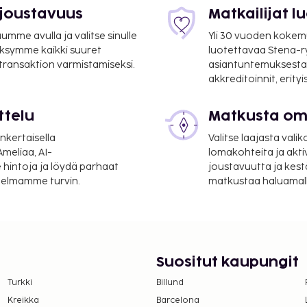
 joustavuus
Matkailijat 
mme avulla ja valitse sinulle
Yli 30 vuoden kokem
ksymme kaikki suuret
luotettavaa Stena-
 transaktion varmistamiseksi.
asiantuntemuksesta
akkreditoinnit, erity
ttelu
Matkusta oma
gantes–Ministro Victor
2,3 mi
nkertaisella
Valitse laajasta valik
meliaa, AI-
lomakohteita ja akti
taanotto,
 hintoja ja löydä parhaat
joustavuutta ja kest
neistossa on merkityt
itelmamme turvin.
matkustaa haluamalla
suoritettavat maksut.
öpyminen
Suositut kaupungit
lmoittamat maksut.
Turkki
Billund
an lapsen kanssa, pitää
Kreikka
Barcelona