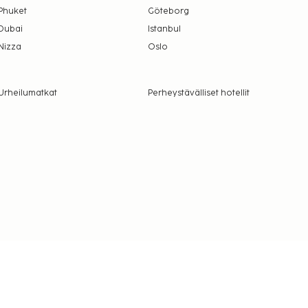
Phuket
Göteborg
Dubai
Istanbul
Nizza
Oslo
Urheilumatkat
Perheystävälliset hotellit