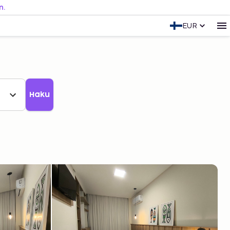
n.
EUR
Haku