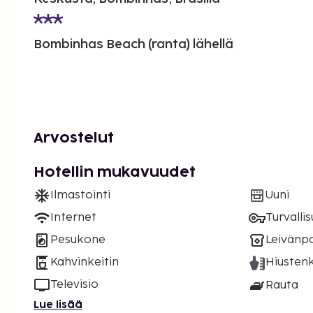
Bombinhas Beach (ranta) lähellä
Arvostelut
Hotellin mukavuudet
Ilmastointi
Uuni
Internet
Turvalli
Pesukone
Leivänp
Kahvinkeitin
Hiustenk
Televisio
Rauta
Lue lisää