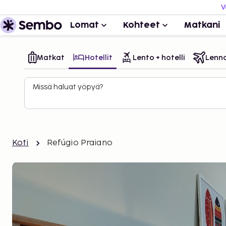
V
Lomat
Kohteet
Matkani
Matkat
Hotellit
Lento + hotelli
Lenn
Missä haluat yöpyä?
Koti
Refúgio Praiano