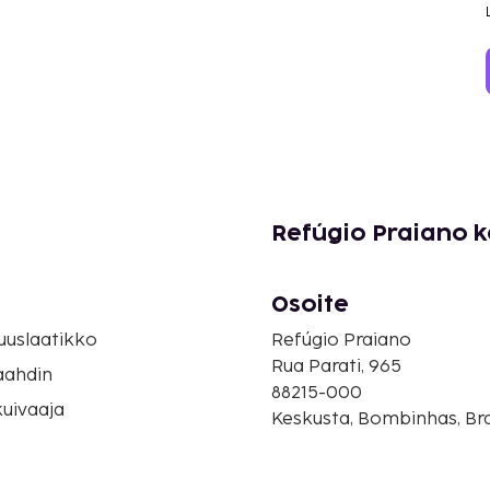
Refúgio Praiano k
Osoite
suuslaatikko
Refúgio Praiano
Rua Parati, 965
aahdin
88215-000
uivaaja
Keskusta, Bombinhas, Bra