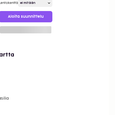
Lentokenttä
Aloita suunnittelu
artta
silia