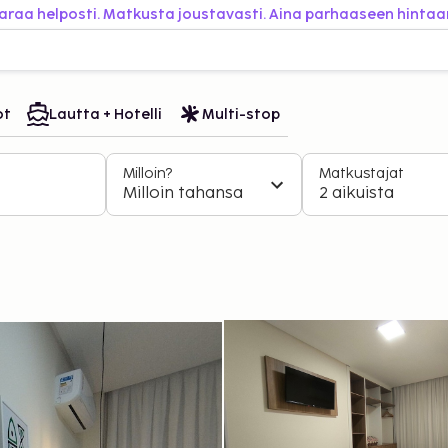
araa helposti. Matkusta joustavasti. Aina parhaaseen hintaa
ot
Lautta + Hotelli
Multi-stop
Milloin?
Matkustajat
Milloin tahansa
2 aikuista