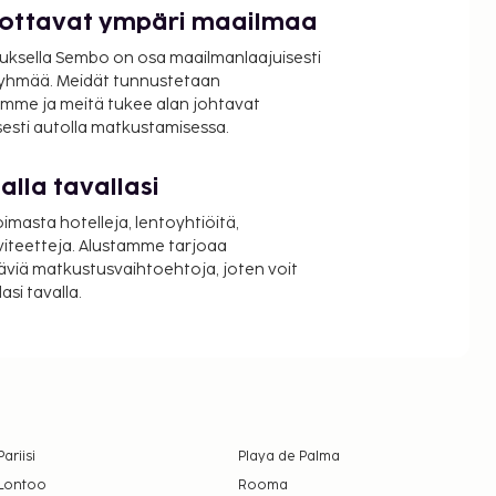
luottavat ympäri maailmaa
uksella Sembo on osa maailmanlaajuisesti
ryhmää. Meidät tunnustetaan
mme ja meitä tukee alan johtavat
isesti autolla matkustamisessa.
lla tavallasi
oimasta hotelleja, lentoyhtiöitä,
viteetteja. Alustamme tarjoaa
äviä matkustusvaihtoehtoja, joten voit
si tavalla.
Pariisi
Playa de Palma
Lontoo
Rooma