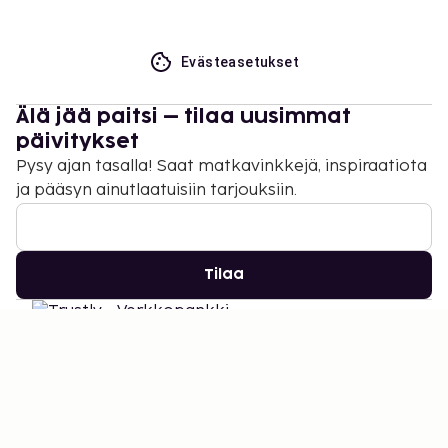
Evästeasetukset
Älä jää paitsi – tilaa uusimmat
päivitykset
Pysy ajan tasalla! Saat matkavinkkejä, inspiraatiota
ja pääsyn ainutlaatuisiin tarjouksiin.
Tilaa
©
2026
Stena Line Travel Group AB