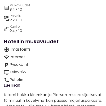
Mukavuudet
9.4 / 10
Palvelu
9.2 / 10
Kunto
9.4 / 10
Hotellin mukavuudet
Ilmastointi
Internet
Pysäköinti
Televisio
Puhelin
Lue lisää
Kitami hakka kinenkan ja Pierson-museo sijaitsevat
15 minuutin kävelymatkan päässä majoituspaikasta.