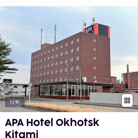
1
/
51
APA Hotel Okhotsk
Kitami