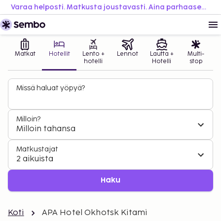
Varaa helposti. Matkusta joustavasti. Aina parhaaseen hintaan.
Matkat
Hotellit
Lento +
Lennot
Lautta +
Multi-
hotelli
Hotelli
stop
Missä haluat yöpyä?
Milloin?
Milloin tahansa
Matkustajat
2 aikuista
Haku
Koti
APA Hotel Okhotsk Kitami