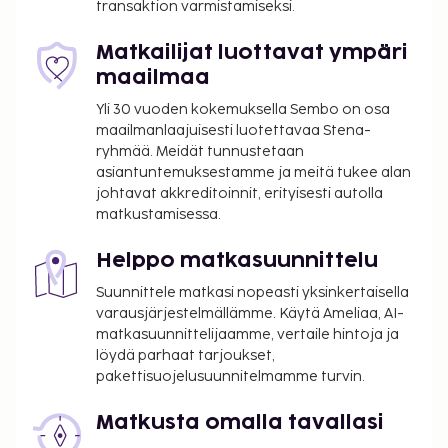
transaktion varmistamiseksi.
Majoituspaikka veloittaa seuraavat paikan päällä
suoritettavat maksut. Maksuihin saattaa sisältyä
Matkailijat luottavat ympäri
sovellettavat verot:
maailmaa
Kaupunkivero voidaan veloittaa
Yli 30 vuoden kokemuksella Sembo on osa
majoituspaikassa, ja sen määrä voi olla 100–10
maailmanlaajuisesti luotettavaa Stena-
ryhmää. Meidät tunnustetaan
000 JPY per henkilö, per yö perustuen
asiantuntemuksestamme ja meitä tukee alan
yökohtaiseen huonehintaan. Huomaa, että
johtavat akkreditoinnit, erityisesti autolla
poikkeuksia saatetaan soveltaa. Jos haluat
matkustamisessa.
lisätietoja, ota yhteyttä majoituspaikkaan
käyttäen varausvahvistuksessa olevia
Helppo matkasuunnittelu
yhteystietoja.
Suunnittele matkasi nopeasti yksinkertaisella
Tässä on mainittu kaikki majoituspaikan meille
varausjärjestelmällämme. Käytä Ameliaa, AI-
matkasuunnittelijaamme, vertaile hintoja ja
ilmoittamat maksut.
löydä parhaat tarjoukset,
Maksu buffetaamiaisesta: noin 1500 JPY per
pakettisuojelusuunnitelmamme turvin.
henkilö
Kattamaton omatoiminen pysäköinti: 700 JPY
Matkusta omalla tavallasi
per yö