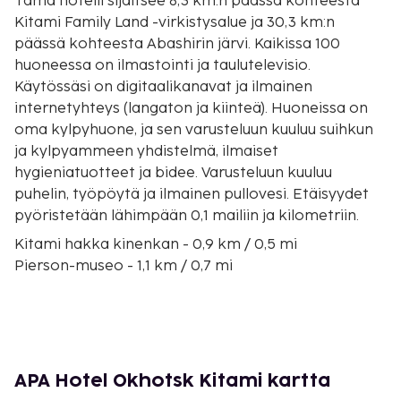
Tämä hotelli sijaitsee 8,3 km:n päässä kohteesta
Kitami Family Land -virkistysalue ja 30,3 km:n
päässä kohteesta Abashirin järvi. Kaikissa 100
huoneessa on ilmastointi ja taulutelevisio.
Käytössäsi on digitaalikanavat ja ilmainen
internetyhteys (langaton ja kiinteä). Huoneissa on
oma kylpyhuone, ja sen varusteluun kuuluu suihkun
ja kylpyammeen yhdistelmä, ilmaiset
hygieniatuotteet ja bidee. Varusteluun kuuluu
puhelin, työpöytä ja ilmainen pullovesi. Etäisyydet
pyöristetään lähimpään 0,1 mailiin ja kilometriin.
Kitami hakka kinenkan - 0,9 km / 0,5 mi
Pierson-museo - 1,1 km / 0,7 mi
Kitami Family Land -virkistysalue - 8,3 km / 5,1 mi
Abashirin järvi - 30,3 km / 18,8 mi
Oketon Poppo-taidegalleria - 30,4 km / 18,9 mi
Onneyun kuuma lähde - 31,8 km / 19,7 mi
Abashirin puolikansallispuisto - 31,8 km / 19,8 mi
APA Hotel Okhotsk Kitami kartta
KaraKuri-käkikello - 32,3 km / 20,1 mi