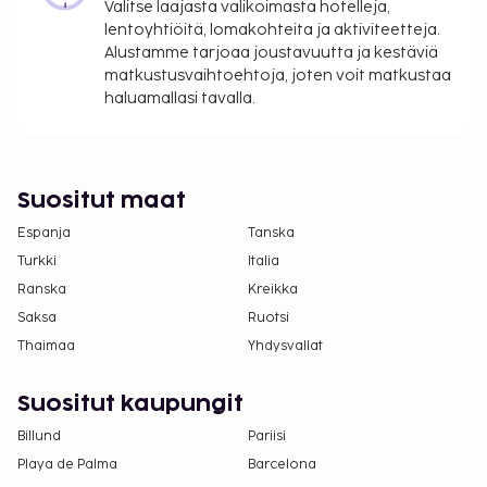
Valitse laajasta valikoimasta hotelleja,
Pysäköintimaksu lähellä sijaitsevalla
lentoyhtiöitä, lomakohteita ja aktiviteetteja.
pysäköintialueella: 700 JPY per yö (100 metrin
Alustamme tarjoaa joustavuutta ja kestäviä
päässä)
matkustusvaihtoehtoja, joten voit matkustaa
haluamallasi tavalla.
Yllä oleva luettelo ei ehkä kata kaikkea. Maksut ja
takuumaksut eivät välttämättä sisällä veroja, ja ne
saattavat muuttua.
Suositut maat
Japanin terveysministeriö vaatii kaikkia
ulkomaisia vierailijoita antamaan passinsa
Espanja
Tanska
numeron ja kertomaan kansalaisuutensa
Turkki
Italia
samalla, kun he kirjautuvat sisään mihin tahansa
Ranska
Kreikka
majoituspaikkaan (majatalot, hotellit, motellit
Saksa
Ruotsi
jne.). Lisäksi majoituspaikkojen tulee ottaa
Thaimaa
Yhdysvallat
valokopio kaikkien yöpyvien matkustajien
passeista ja säilyttää kopio.
Suositut kaupungit
Billund
Pariisi
Playa de Palma
Barcelona