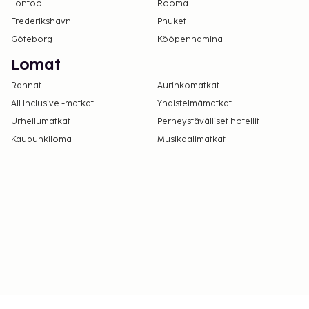
Lontoo
Rooma
Frederikshavn
Phuket
Göteborg
Kööpenhamina
Lomat
Rannat
Aurinkomatkat
All Inclusive -matkat
Yhdistelmämatkat
Urheilumatkat
Perheystävälliset hotellit
Kaupunkiloma
Musikaalimatkat