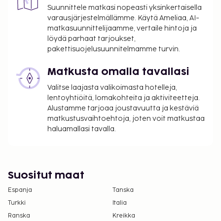
Suunnittele matkasi nopeasti yksinkertaisella
kaudesta, eikä sitä välttämättä peritä ympäri
varausjärjestelmällämme. Käytä Ameliaa, AI-
vuoden. Muita poikkeuksia tai alennuksia
matkasuunnittelijaamme, vertaile hintoja ja
saatetaan soveltaa. Lisätietoja saat ottamalla
löydä parhaat tarjoukset,
yhteyttä majoituspaikkaan
pakettisuojelusuunnitelmamme turvin.
varausvahvistuksessa olevia tietoja käyttäen.
Kaupungin perimä vero: 1.11.–31.3. välisenä aikana
Matkusta omalla tavallasi
4.00 EUR per majoitustila per yö
Valitse laajasta valikoimasta hotelleja,
Kaupungin perimä vero: 1.4.–31.10. välisenä
lentoyhtiöitä, lomakohteita ja aktiviteetteja.
aikana 15.00 EUR per majoitustila per yö
Alustamme tarjoaa joustavuutta ja kestäviä
matkustusvaihtoehtoja, joten voit matkustaa
Tässä on mainittu kaikki majoituspaikan meille
haluamallasi tavalla.
ilmoittamat maksut.
Maksu buffetaamiaisesta: noin 10 EUR aikuisille
ja 10 EUR lapsille
Suositut maat
Lemmikit: 20 EUR per lemmikki per yö
Avustajaeläimistä ei veloiteta lisämaksuja
Espanja
Tanska
Turkki
Italia
Yllä oleva luettelo ei ehkä kata kaikkea. Maksut ja
Ranska
Kreikka
takuumaksut eivät välttämättä sisällä veroja, ja ne