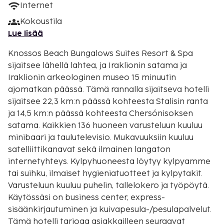
Internet
Kokoustila
Lue lisää
Knossos Beach Bungalows Suites Resort & Spa
sijaitsee lähellä lahtea, ja Iraklionin satama ja
Iraklionin arkeologinen museo 15 minuutin
ajomatkan päässä. Tämä rannalla sijaitseva hotelli
sijaitsee 22,3 km:n päässä kohteesta Stalisin ranta
ja 14,5 km:n päässä kohteesta Chersónisoksen
satama. Kaikkien 136 huoneen varusteluun kuuluu
minibaari ja taulutelevisio. Mukavuuksiin kuuluu
satelliittikanavat sekä ilmainen langaton
internetyhteys. Kylpyhuoneesta löytyy kylpyamme
tai suihku, ilmaiset hygieniatuotteet ja kylpytakit.
Varusteluun kuuluu puhelin, tallelokero ja työpöytä.
Käytössäsi on business center, express-
sisäänkirjautuminen ja kuivapesula-/pesulapalvelut.
Tämä hotelli tarjoaa asiakkailleen seuraavat