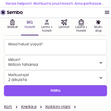
Varaa helposti. Matkusta joustavasti. Aina parhaaseen hintaan.
Matkat
Hotellit
Lento +
Lennot
Lautta +
Multi-
hotelli
Hotelli
stop
Missä haluat yöpyä?
Milloin?
Milloin tahansa
Matkustajat
2 aikuista
Haku
Koti
Kreikka
Kokkini Hani