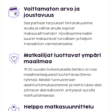
tarjotaan päivittäin klo 7.30–10.30. Seuraavat tilat
on suljettu marraskuussa, joulukuussa, tammikuussa,
Voittamaton arvo ja
helmikuussa ja maaliskuussa:
joustavuus
Baari/lounge
Saa parhaat tarjoukset hintatakuumme
Ranta
avulla ja valitse sinulle sopivat
Business center
maksuvaihtoehdot. Hyväksymme kaikki
Ruokailupaikka/-paikat
suuret maksutavat turvallisen ja helpon
transaktion varmistamiseksi.
Kuntoilutilat
Pyykinpesutilat
Matkailijat luottavat ympäri
Kokoustilat
maailmaa
Sauna
Kylpylä
Yli 30 vuoden kokemuksella Sembo on osa
Uima-allas
maailmanlaajuisesti luotettavaa Stena-
ryhmää. Meidät tunnustetaan
Majoituspaikka veloittaa seuraavat paikan päällä
asiantuntemuksestamme ja meitä tukee alan
suoritettavat maksut. Maksuihin saattaa sisältyä
johtavat akkreditoinnit, erityisesti autolla
matkustamisessa.
sovellettavat verot:
Kaupunki perii kaupunkiveron, joka maksetaan
Helppo matkasuunnittelu
majoituspaikassa. Veron määrä riippuu