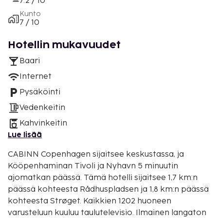
7.2 / 10
Kunto
7 / 10
Hotellin mukavuudet
Baari
Internet
Pysäköinti
Vedenkeitin
Kahvinkeitin
Lue lisää
CABINN Copenhagen sijaitsee keskustassa, ja
Kööpenhaminan Tivoli ja Nyhavn 5 minuutin
ajomatkan päässä. Tämä hotelli sijaitsee 1,7 km:n
päässä kohteesta Rådhuspladsen ja 1,8 km:n päässä
kohteesta Strøget. Kaikkien 1202 huoneen
varusteluun kuuluu taulutelevisio. Ilmainen langaton