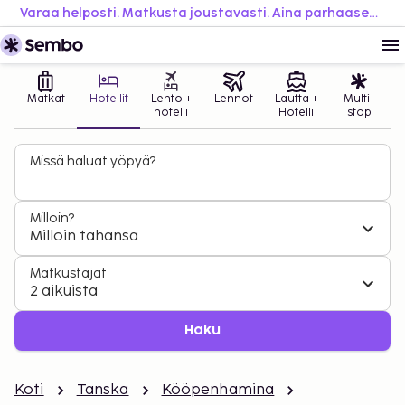
Varaa helposti. Matkusta joustavasti. Aina parhaaseen hintaan.
Matkat
Hotellit
Lento +
Lennot
Lautta +
Multi-
hotelli
Hotelli
stop
Missä haluat yöpyä?
Milloin?
Milloin tahansa
Matkustajat
2 aikuista
Haku
Koti
Tanska
Kööpenhamina