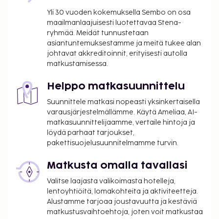
Maksu mannermaisesta aamiaisesta: noin 125
Yli 30 vuoden kokemuksella Sembo on osa
DKK per henkilö
maailmanlaajuisesti luotettavaa Stena-
Katettu omatoiminen pysäköinti: 245 DKK per
ryhmää. Meidät tunnustetaan
päivä
asiantuntemuksestamme ja meitä tukee alan
Lemmikkimaksu: 150 DKK per majoitustila
johtavat akkreditoinnit, erityisesti autolla
(vaihtelee yöpymisen keston mukaan)
matkustamisessa.
Avustajaeläimistä ei veloiteta lisämaksuja
Aikainen sisäänkirjautuminen on saatavilla
Helppo matkasuunnittelu
lisämaksusta (saatavuuden mukaan)
Suunnittele matkasi nopeasti yksinkertaisella
Myöhäinen uloskirjautuminen on saatavilla
varausjärjestelmällämme. Käytä Ameliaa, AI-
lisämaksusta (saatavuuden mukaan)
matkasuunnittelijaamme, vertaile hintoja ja
Vauvansänky: 50.0 DKK per yö
löydä parhaat tarjoukset,
pakettisuojelusuunnitelmamme turvin.
Yllä oleva luettelo ei ehkä kata kaikkea. Maksut ja
takuumaksut eivät välttämättä sisällä veroja, ja ne
Matkusta omalla tavallasi
saattavat muuttua.
Valitse laajasta valikoimasta hotelleja,
Viereistä rakennusta korjataan parhaillaan ja
lentoyhtiöitä, lomakohteita ja aktiviteetteja.
työmaalta saattaa kuulua melua.
Alustamme tarjoaa joustavuutta ja kestäviä
matkustusvaihtoehtoja, joten voit matkustaa
Lemmikkejä saa tuoda vain tiettyihin huoneisiin