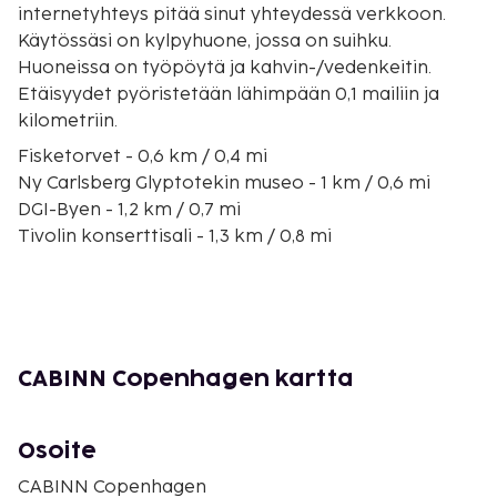
internetyhteys pitää sinut yhteydessä verkkoon.
Käytössäsi on kylpyhuone, jossa on suihku.
Huoneissa on työpöytä ja kahvin-/vedenkeitin.
Etäisyydet pyöristetään lähimpään 0,1 mailiin ja
kilometriin.
Fisketorvet - 0,6 km / 0,4 mi
Ny Carlsberg Glyptotekin museo - 1 km / 0,6 mi
DGI-Byen - 1,2 km / 0,7 mi
Tivolin konserttisali - 1,3 km / 0,8 mi
Tanskan kansallismuseo - 1,4 km / 0,9 mi
Øksnehallen - 1,4 km / 0,9 mi
Kööpenhaminan Tivoli - 1,4 km / 0,9 mi
Kööpenhaminan kaupungintalo - 1,5 km / 0,9 mi
Christiansborgin linna - 1,5 km / 0,9 mi
CABINN Copenhagen kartta
Rådhuspladsen - 1,5 km / 0,9 mi
Tanskan kuninkaallinen kirjasto - 1,5 km / 1 mi
Wallmansin sirkusrakennus - 1,5 km / 1 mi
Osoite
Kaupungin museo (Københavns Bymuseum) - 1,6 km
CABINN Copenhagen