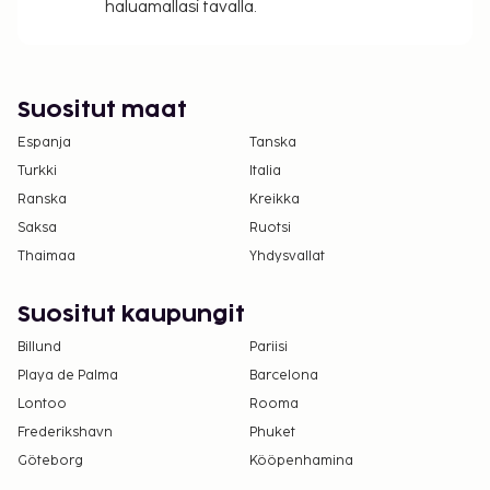
haluamallasi tavalla.
(saat lisätietoja näistä maksuista lisämaksuja
koskevasta osiosta). Asiakkaat voivat pyytää
tällaista huonetta ottamalla yhteyttä suoraan
majoituspaikkaan käyttämällä
Suositut maat
varausvahvistuksessa olevia yhteystietoja.
Espanja
Tanska
Pysäköintialueella on korkeusrajoituksia.
Kontaktiton uloskirjautuminen on saatavilla.
Turkki
Italia
Ranska
Kreikka
Saksa
Ruotsi
Thaimaa
Yhdysvallat
Suositut kaupungit
Billund
Pariisi
Playa de Palma
Barcelona
Lontoo
Rooma
Frederikshavn
Phuket
Göteborg
Kööpenhamina