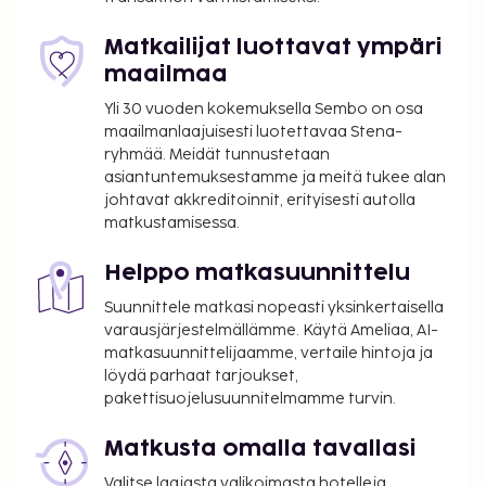
kuuluu ilmainen langaton internetyhteys ja televisio
yleisissä tiloissa. CABINN City Hotel tarjoaa
Matkailijat luottavat ympäri
asiakkailleen välipalabaarin/delin. Baarissa voit
maailmaa
nauttia raikasta juotavaa. Maksullinen
Yli 30 vuoden kokemuksella Sembo on osa
buffetaamiainen on saatavilla viikonloppuisin klo
maailmanlaajuisesti luotettavaa Stena-
7.30–10.30. LOCALIZE
ryhmää. Meidät tunnustetaan
Maksu buffetaamiaisesta: noin 125 DKK aikuisille
asiantuntemuksestamme ja meitä tukee alan
ja 125 DKK lapsille
johtavat akkreditoinnit, erityisesti autolla
matkustamisessa.
Omatoiminen pysäköinti: 245 DKK per yö
Vauvansänky: 50.0 DKK per yö
Helppo matkasuunnittelu
Yllä oleva luettelo ei ehkä kata kaikkea. Maksut ja
Suunnittele matkasi nopeasti yksinkertaisella
takuumaksut eivät välttämättä sisällä veroja, ja ne
varausjärjestelmällämme. Käytä Ameliaa, AI-
saattavat muuttua.
matkasuunnittelijaamme, vertaile hintoja ja
löydä parhaat tarjoukset,
Pysäköintialueella on korkeusrajoituksia.
pakettisuojelusuunnitelmamme turvin.
Kontaktiton uloskirjautuminen on saatavilla.
Matkusta omalla tavallasi
Valitse laajasta valikoimasta hotelleja,