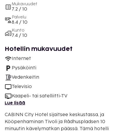
Mukavuudet
7.2 / 10
Palvelu
8.4 / 10
Kunto
7.4 / 10
Hotellin mukavuudet
Internet
Pysäköinti
Vedenkeitin
Televisio
Kaapeli- tai satelliitti-TV
Lue lisää
CABINN City Hotel sijaitsee keskustassa, ja
Kööpenhaminan Tivoli ja Rådhuspladsen 10
minuutin kävelymatkan päässä. Tämä hotelli