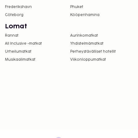
Frederikshavn
Phuket
Göteborg
Kööpenhamina
Lomat
Rannat
Aurinkomatkat
All Inclusive -matkat
Yhdistelmämatkat
Urheilumatkat
Perheystävälliset hotellit
Musikaalimatkat
Viikonloppumatkat