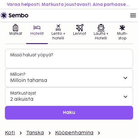
Varaa helposti. Matkusta joustavasti. Aina parhaaseen hintaan.
Matkat
Hotellit
Lento +
Lennot
Lautta +
Multi-
hotelli
Hotelli
stop
Missä haluat yöpyä?
Milloin?
Milloin tahansa
Matkustajat
2 aikuista
Haku
Koti
Tanska
Kööpenhamina