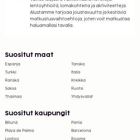
lentoyhtiöitä, lomakohteita ja aktiviteetteja.
Alustamme tarjoaa joustavuutta ja kestäviä
matkustusvaihtoehtoja, joten voit matkustaa
haluamallasi tavalla.
Suositut maat
Espanja
Tanska
Turkki
Italia
Ranska
Kreikka
Saksa
Ruotsi
Thaimaa
Yhdysvallat
Suositut kaupungit
Billund
Pariisi
Playa de Palma
Barcelona
Lontoo
Rooma