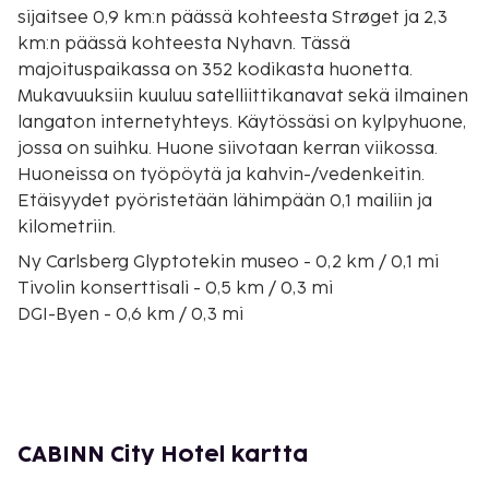
sijaitsee 0,9 km:n päässä kohteesta Strøget ja 2,3
km:n päässä kohteesta Nyhavn. Tässä
majoituspaikassa on 352 kodikasta huonetta.
Mukavuuksiin kuuluu satelliittikanavat sekä ilmainen
langaton internetyhteys. Käytössäsi on kylpyhuone,
jossa on suihku. Huone siivotaan kerran viikossa.
Huoneissa on työpöytä ja kahvin-/vedenkeitin.
Etäisyydet pyöristetään lähimpään 0,1 mailiin ja
kilometriin.
Ny Carlsberg Glyptotekin museo - 0,2 km / 0,1 mi
Tivolin konserttisali - 0,5 km / 0,3 mi
DGI-Byen - 0,6 km / 0,3 mi
Tanskan kansallismuseo - 0,6 km / 0,4 mi
Kööpenhaminan kaupungintalo - 0,6 km / 0,4 mi
Christiansborgin linna - 0,7 km / 0,5 mi
Kööpenhaminan Tivoli - 0,8 km / 0,5 mi
Øksnehallen - 0,8 km / 0,5 mi
CABINN City Hotel kartta
Rådhuspladsen - 0,8 km / 0,5 mi