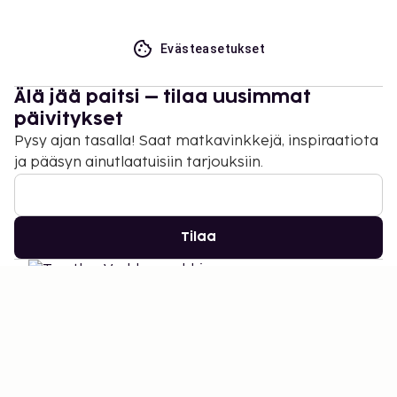
Evästeasetukset
Älä jää paitsi – tilaa uusimmat
päivitykset
Pysy ajan tasalla! Saat matkavinkkejä, inspiraatiota
ja pääsyn ainutlaatuisiin tarjouksiin.
Tilaa
©
2026
Stena Line Travel Group AB