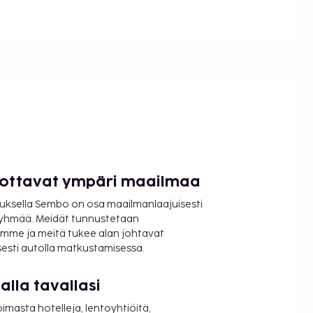
luottavat ympäri maailmaa
uksella Sembo on osa maailmanlaajuisesti
ryhmää. Meidät tunnustetaan
mme ja meitä tukee alan johtavat
isesti autolla matkustamisessa.
lla tavallasi
oimasta hotelleja, lentoyhtiöitä,