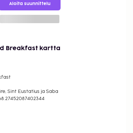
Aloita suunnittelu
d Breakfast kartta
kfast
re, Sint Eustatius ja Saba
-68.27452087402344