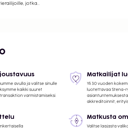
railijoille, jotka
invälisten standardien
bo
 joustavuus
Matkailijat 
mme avulla ja valitse sinulle
Yli 30 vuoden kokem
ksymme kaikki suuret
luotettavaa Stena-
 transaktion varmistamiseksi.
asiantuntemuksesta
akkreditoinnit, erity
ttelu
Matkusta oma
nkertaisella
Valitse laajasta valik