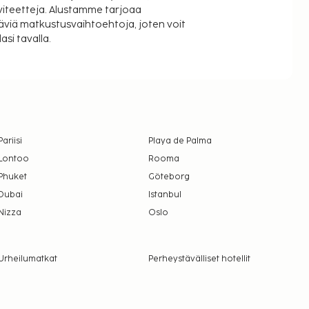
viteetteja. Alustamme tarjoaa
äviä matkustusvaihtoehtoja, joten voit
si tavalla.
Pariisi
Playa de Palma
Lontoo
Rooma
Phuket
Göteborg
Dubai
Istanbul
Nizza
Oslo
Urheilumatkat
Perheystävälliset hotellit