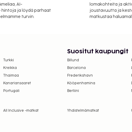
meliaa, AI-
lomakohteita ja akti
 hintoja ja löydä parhaat
joustavuutta ja kest
itelmamme turvin.
matkustaa haluamalla
Suositut kaupungit
Turkki
Billund
Kreikka
Barcelona
Thaimaa
Frederikshavn
Kanariansaaret
Kööpenhamina
Portugali
Berliini
All Inclusive -matkat
Yhdistelmämatkat