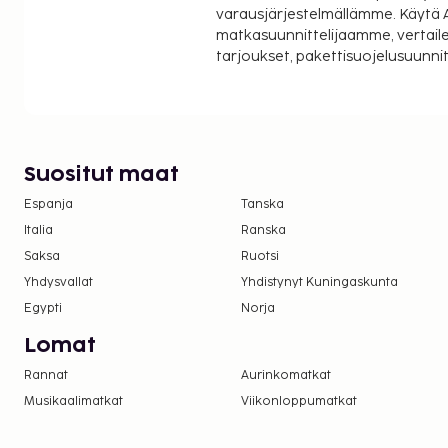
varausjärjestelmällämme. Käytä A
matkasuunnittelijaamme, vertaile
tarjoukset, pakettisuojelusuunn
Suositut maat
Espanja
Tanska
Italia
Ranska
Saksa
Ruotsi
Yhdysvallat
Yhdistynyt Kuningaskunta
Egypti
Norja
Lomat
Rannat
Aurinkomatkat
Musikaalimatkat
Viikonloppumatkat