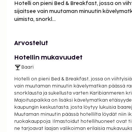
Hotelli on pieni Bed & Breakfast, jossa on viih
sijaitsee vain muutaman minuutin kävelyma
uimista, snorkl...
Arvostelut
Hotellin mukavuudet
Baari
Hotelli on pieni Bed & Breakfast, jossa on viihtyisiä
vain muutaman minuutin kävelymatkan päässä ran
snorklausta ja sukellusta varten Karibianmeren kris
Majoituspaikka on lisäksi kävelymatkan etäisyydel
kaupungin keskustasta, josta löytyy lukuisia baareja
Muutaman minuutin päässä hotellilta löydät niin ik
ruokakauppoja. Ilmastoidut hotellihuoneet ovat tilav
ne tarjoavat laajan valikoiman erilaisia mukavuuks