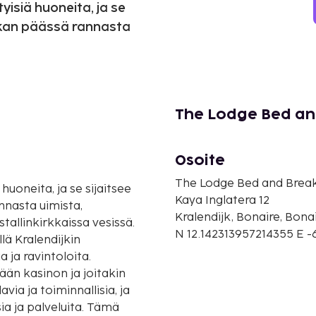
tyisiä huoneita, ja se
tkan päässä rannasta
The Lodge Bed an
Osoite
The Lodge Bed and Brea
 huoneita, ja se sijaitsee
Kaya Inglatera 12
nasta uimista,
Kralendijk, Bonaire, Bonai
tallinkirkkaissa vesissä.
N 12.142313957214355 E 
lä Kralendijkin
 ja ravintoloita.
ään kasinon ja joitakin
ia ja toiminnallisia, ja
ia ja palveluita. Tämä