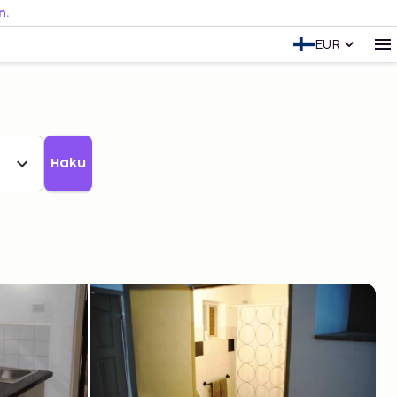
n.
EUR
Haku