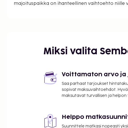
majoituspaikka on ihanteellinen vaihtoehto niille vie
arvostavat paikallista ja intiimiä tunnelmaa kansa
sijaan.
Miksi valita Sem
Voittamaton arvo ja
Saa parhaat tarjoukset hintatakuu
sopivat maksuvaihtoehdot. Hyvä
maksutavat turvallisen ja helpon
Helppo matkasuunni
Suunnittele matkasi nopeasti yksi