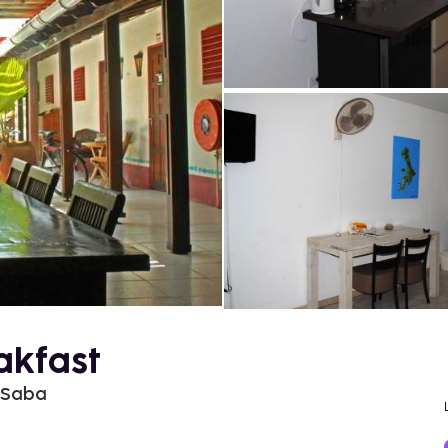
akfast
a Saba