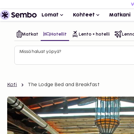
V
Lomat
Kohteet
Matkani
Matkat
Hotellit
Lento + hotelli
Lenn
Missä haluat yöpyä?
Koti
The Lodge Bed and Breakfast