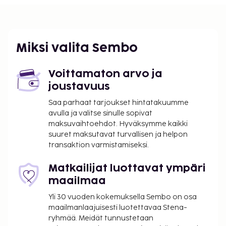
ulkouima-allas, terassi ja puutarha. Tämän huvilan
palveluihin kuuluu ilmainen langaton internetyhteys
ja grilli.
Majoituspaikka veloittaa seuraavat paikan päällä
Miksi valita Sembo
suoritettavat maksut. Maksuihin saattaa sisältyä
sovellettavat verot:
Voittamaton arvo ja
Kaupunki perii kaupunkiveron, joka maksetaan
joustavuus
majoituspaikassa. Veron määrä riippuu
Saa parhaat tarjoukset hintatakuumme
kaudesta, eikä sitä välttämättä peritä ympäri
avulla ja valitse sinulle sopivat
vuoden. Muita poikkeuksia tai alennuksia
maksuvaihtoehdot. Hyväksymme kaikki
saatetaan soveltaa. Lisätietoja saat ottamalla
suuret maksutavat turvallisen ja helpon
transaktion varmistamiseksi.
yhteyttä majoituspaikkaan
varausvahvistuksessa olevia tietoja käyttäen.
Matkailijat luottavat ympäri
Kaupungin perimä vero: 1.10.–31.3. välisenä
maailmaa
aikana 1.00 EUR per henkilö per yö aikuisilta ja
0.50 EUR per yö 12–17 vuotta vanhoilta
Yli 30 vuoden kokemuksella Sembo on osa
asiakkailta. Tätä veroa ei veloiteta alle 12 vuotta
maailmanlaajuisesti luotettavaa Stena-
vanhoilta lapsilta.
ryhmää. Meidät tunnustetaan