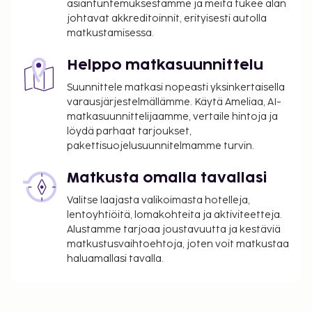
asiantuntemuksestamme ja meitä tukee alan
Kaupungin perimä vero: 1.4.–30.9. välisenä
johtavat akkreditoinnit, erityisesti autolla
aikana 1.50 EUR per henkilö per yö aikuisilta ja
matkustamisessa.
0.75 EUR per yö 12–17 vuotta vanhoilta
asiakkailta. Tätä veroa ei peritä alle 12 vuotta
Helppo matkasuunnittelu
vanhoilta lapsilta.
Suunnittele matkasi nopeasti yksinkertaisella
Tässä on mainittu kaikki majoituspaikan meille
varausjärjestelmällämme. Käytä Ameliaa, AI-
matkasuunnittelijaamme, vertaile hintoja ja
ilmoittamat maksut.
löydä parhaat tarjoukset,
Majoituspaikka siivotaan ammattimaisesti.
pakettisuojelusuunnitelmamme turvin.
Matkusta omalla tavallasi
Valitse laajasta valikoimasta hotelleja,
lentoyhtiöitä, lomakohteita ja aktiviteetteja.
Alustamme tarjoaa joustavuutta ja kestäviä
matkustusvaihtoehtoja, joten voit matkustaa
haluamallasi tavalla.