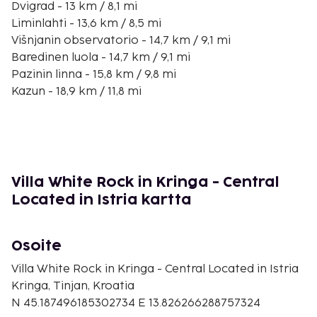
Dvigrad - 13 km / 8,1 mi
Liminlahti - 13,6 km / 8,5 mi
Višnjanin observatorio - 14,7 km / 9,1 mi
Baredinen luola - 14,7 km / 9,1 mi
Pazinin linna - 15,8 km / 9,8 mi
Kazun - 18,9 km / 11,8 mi
San Tommaso -viinitila - 20,4 km / 12,7 mi
Dušan Džamonjan veistospuisto - 20,5 km / 12,7 mi
Go Kart Vrsar - 20,8 km / 12,9 mi
Vrsarin satama - 20,8 km / 12,9 mi
Porečin satama - 20,8 km / 13 mi
Villa White Rock in Kringa - Central
Aqua Golf Porec - 20,9 km / 13 mi
Located in Istria kartta
Euphrasiuksen basilika - 21,1 km / 13,1 mi
Eufrasiuksen basilikan piispallinen kompleksi - 21,1
km / 13,1 mi
Osoite
Lähin suuri lentokenttä on Pula (PUY) - 48,1 km / 29,9
Villa White Rock in Kringa - Central Located in Istria
mi
Kringa, Tinjan, Kroatia
N 45.187496185302734 E 13.826266288757324
Palveluihin kuuluu ilmainen pysäköinti. Hyödynnä