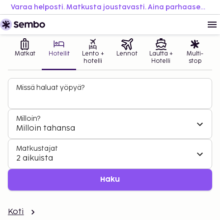
Varaa helposti. Matkusta joustavasti. Aina parhaaseen hintaan.
Matkat
Hotellit
Lento +
Lennot
Lautta +
Multi-
hotelli
Hotelli
stop
Missä haluat yöpyä?
Milloin?
Milloin tahansa
Matkustajat
2 aikuista
Haku
Koti