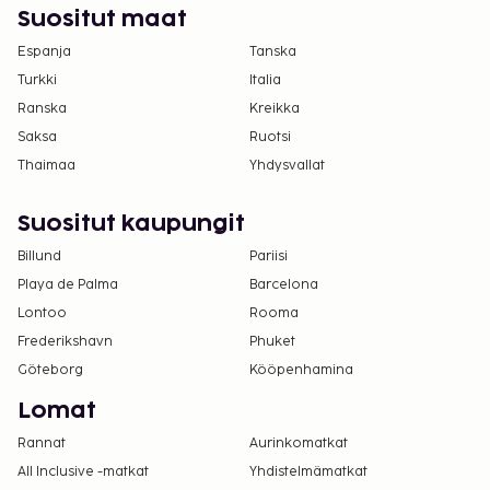
Suositut maat
Espanja
Tanska
Turkki
Italia
Ranska
Kreikka
Saksa
Ruotsi
Thaimaa
Yhdysvallat
Suositut kaupungit
Billund
Pariisi
Playa de Palma
Barcelona
Lontoo
Rooma
Frederikshavn
Phuket
Göteborg
Kööpenhamina
Lomat
Rannat
Aurinkomatkat
All Inclusive -matkat
Yhdistelmämatkat