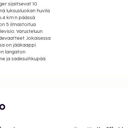
er sijaitsevat 10
 6,4 km:n päässä
on 5 ilmastoitua
levisio. Varusteluun
odevaatteet. Jokaisessa
ssa on jääkaappi.
nen langaton
me ja sadesuihkupää.
lometriin.
,5 mi
bo