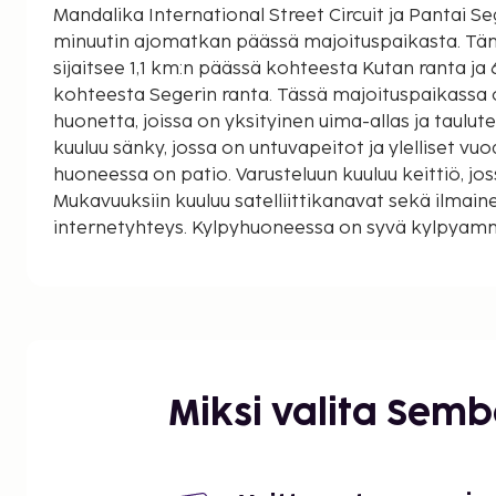
Mandalika International Street Circuit ja Pantai Seg
minuutin ajomatkan päässä majoituspaikasta. Tämä luksusluokan huvila
sijaitsee 1,1 km:n päässä kohteesta Kutan ranta ja
kohteesta Segerin ranta. Tässä majoituspaikassa 
huonetta, joissa on yksityinen uima-allas ja taulute
kuuluu sänky, jossa on untuvapeitot ja ylelliset vu
huoneessa on patio. Varusteluun kuuluu keittiö, jo
Mukavuuksiin kuuluu satelliittikanavat sekä ilmai
internetyhteys. Kylpyhuoneessa on syvä kylpyam
Etäisyydet pyöristetään lähimpään 0,1 mailiin ja ki
Kutan ranta - 1,1 km / 0,7 mi
Pantai Seger - 3,2 km / 2 mi
Serentingin ja Torok Baren ranta - 4,9 km / 3 mi
Segerin ranta - 4,9 km / 3 mi
Mandalika International Street Circuit - 5,6 km / 3
Miksi valita Sem
Air Guling - 7 km / 4,4 mi
Mawun ranta - 8,5 km / 5,3 mi
Tanjung Aanin ranta - 9,8 km / 6,1 mi