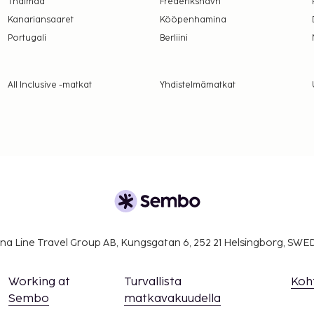
Thaimaa
Frederikshavn
Kanariansaaret
Kööpenhamina
Portugali
Berliini
All Inclusive -matkat
Yhdistelmämatkat
na Line Travel Group AB, Kungsgatan 6, 252 21 Helsingborg, SW
Working at
Turvallista
Koh
Sembo
matkavakuudella