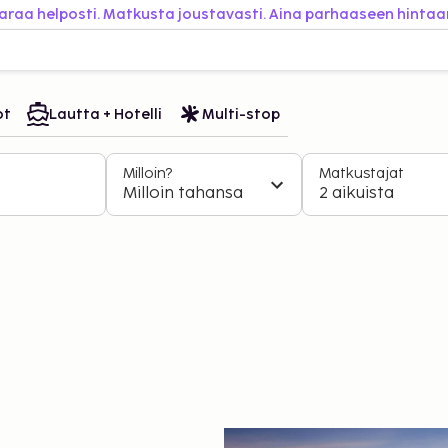
araa helposti. Matkusta joustavasti. Aina parhaaseen hintaa
ot
Lautta + Hotelli
Multi-stop
Milloin?
Matkustajat
Milloin tahansa
2 aikuista