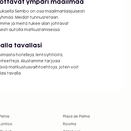
luottavat ympäri maailmaa
uksella Sembo on osa maailmanlaajuisesti
ryhmää. Meidät tunnustetaan
mme ja meitä tukee alan johtavat
isesti autolla matkustamisessa.
lla tavallasi
oimasta hotelleja, lentoyhtiöitä,
viteetteja. Alustamme tarjoaa
äviä matkustusvaihtoehtoja, joten voit
si tavalla.
Pariisi
Playa de Palma
Lontoo
Rooma