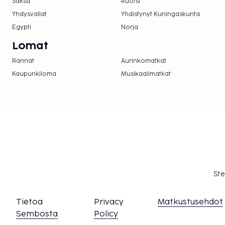
Saksa
Ruotsi
Yhdysvallat
Yhdistynyt Kuningaskunta
Egypti
Norja
Lomat
Rannat
Aurinkomatkat
Kaupunkiloma
Musikaalimatkat
Ste
Tietoa
Privacy
Matkustusehdot
Sembosta
Policy