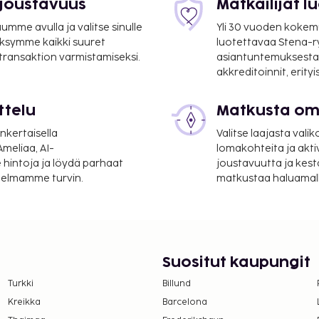
 joustavuus
Matkailijat 
mme avulla ja valitse sinulle
Yli 30 vuoden kokem
ksymme kaikki suuret
luotettavaa Stena-
 transaktion varmistamiseksi.
asiantuntemuksesta
akkreditoinnit, erity
ttelu
Matkusta oma
n kansainvälinen
nkertaisella
Valitse laajasta valik
meliaa, AI-
lomakohteita ja akti
 hintoja ja löydä parhaat
joustavuutta ja kest
uluu ilmainen pysäköinti.
itelmamme turvin.
matkustaa haluamalla
 ilmainen langaton
 tilauksen mukaan
n klo 7.30–10.30.
sesta: noin 150000 IDR
Suositut kaupungit
Turkki
Billund
a takuumaksut eivät
Kreikka
Barcelona
.