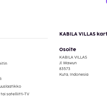
KABILA VILLAS kar
Osoite
KABILA VILLAS
Jl. Mawun
itin
83573
o
Kuta, Indonesia
i
suuslaatikko
tai satelliitti-TV