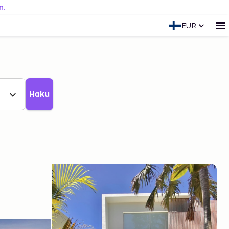
n.
EUR
Haku