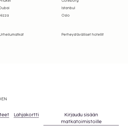
Phuket
Göteborg
Dubai
Istanbul
Nizza
Oslo
Urheilumatkat
Perheystävälliset hotellit
EDEN
teet
Lahjakortti
Kirjaudu sisään
matkatoimistoille