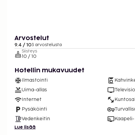
Arvostelut
9.4 / 10
3 arvostelusta
Siisteys
10 / 10
Hotellin mukavuudet
Ilmastointi
Kahvinke
Uima-allas
Televisi
Internet
Kuntosal
Pysäköinti
Turvalli
Vedenkeitin
Kaapeli- 
Lue lisää