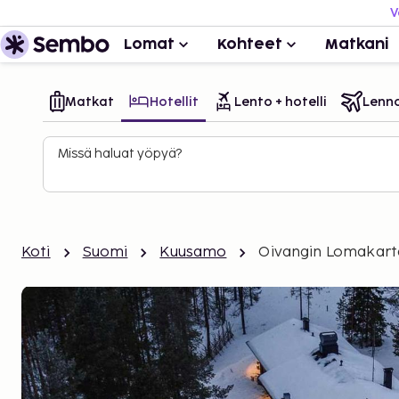
V
Lomat
Kohteet
Matkani
Matkat
Hotellit
Lento + hotelli
Lenn
Missä haluat yöpyä?
Koti
Suomi
Kuusamo
Oivangin Lomakar