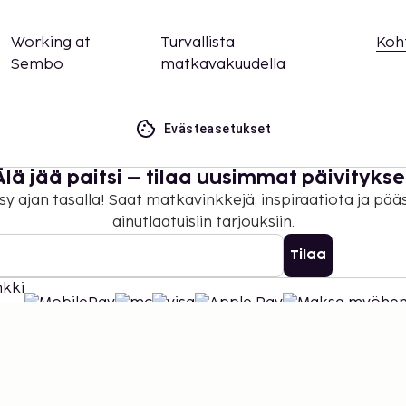
Working at
Turvallista
Koh
Sembo
matkavakuudella
Evästeasetukset
Älä jää paitsi – tilaa uusimmat päivitykse
sy ajan tasalla! Saat matkavinkkejä, inspiraatiota ja pää
ainutlaatuisiin tarjouksiin.
Tilaa
©
2026
Stena Line Travel Group AB