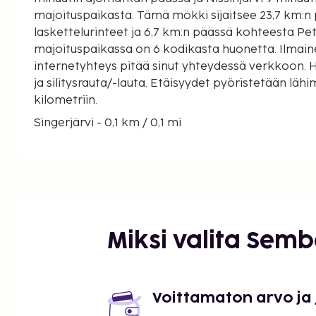
majoituspaikasta. Tämä mökki sijaitsee 23,7 km:n päässä kohteesta Rukan
laskettelurinteet ja 6,7 km:n päässä kohteesta Pe
majoituspaikassa on 6 kodikasta huonetta. Ilmai
internetyhteys pitää sinut yhteydessä verkkoon. 
ja silitysrauta/-lauta. Etäisyydet pyöristetään lähi
kilometriin.
Singerjärvi - 0,1 km / 0,1 mi
Petäjälampi - 6,7 km / 4,2 mi
Nissinjärvi - 9,2 km / 5,7 mi
Tatanki - 9,6 km / 6 mi
Jauranen - 10,5 km / 6,5 mi
Angry Birds Activity Park - 11,6 km / 7,2 mi
Saunajärvi - 12,4 km / 7,7 mi
Miksi valita Sem
Leskelänjärvi - 13,5 km / 8,4 mi
Puisto - 14,2 km / 8,8 mi
Kuusamon kirkko - 15,7 km / 9,8 mi
Saapunki - 16,1 km / 10 mi
Voittamaton arvo ja
Pyhäjärvi - 16,2 km / 10,1 mi