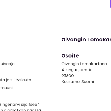
Oivangin Lomakar
Osoite
uivaaja
Oivangin Lomakartano
4 Junganjoentie
93800
uta ja silityslauta
Kuusamo, Suomi
touuni
ngerjärvi sijaitsee 1
tin ajomatkan päässä