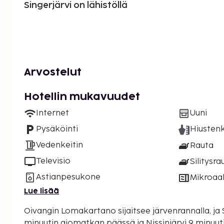
Singerjärvi on lähistöllä
Arvostelut
Hotellin mukavuudet
Internet
Uuni
Pysäköinti
Hiustenk
Vedenkeitin
Rauta
Televisio
Silitysra
Astianpesukone
Mikroaal
Lue lisää
Oivangin Lomakartano sijaitsee järvenrannalla, ja Si
minuutin ajomatkan päässä ja Nissinjärvi 9 minuu