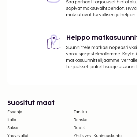
Saa parhaat tarjoukset hintatakuu
Hannu Hautala Luontokuvakeskus - 16,6 km / 10,3
sopivat maksuvaihtoehdot. Hyvä
Pyhävaaran luonnonsuojelualue - 17,7 km / 11 mi
maksutavat turvallisen ja helpon
Rukajärvi - 18,9 km / 11,8 mi
Lähin suuri lentokenttä on Kuusamo (KAO) - 17 km /
Helppo matkasuunni
Palveluihin kuuluu ilmainen pysäköinti. Tämän mök
merkityt tupakointialueet ja vaellus- ja pyöräilyreiti
Suunnittele matkasi nopeasti yksi
varausjärjestelmällämme. Käytä A
matkasuunnittelijaamme, vertaile
tarjoukset, pakettisuojelusuunn
Suositut maat
Espanja
Tanska
Italia
Ranska
Saksa
Ruotsi
Yhdysvallat
Yhdistynyt Kuningaskunta