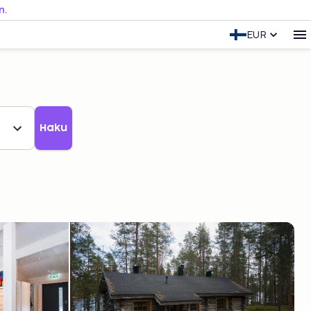
n.
EUR
Haku