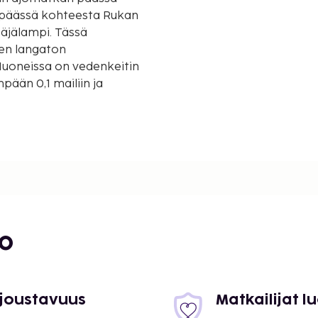
täjälampi. Tässä
nen langaton
Huoneissa on vedenkeitin
mpään 0,1 mailiin ja
bo
 joustavuus
Matkailijat 