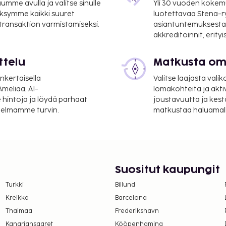
mme avulla ja valitse sinulle
Yli 30 vuoden kokem
 mi
ksymme kaikki suuret
luotettavaa Stena-
 transaktion varmistamiseksi.
asiantuntemuksesta
akkreditoinnit, erity
 10,6 mi
ttelu
Matkusta oma
in tarjontaan kuuluvat
t lähistöllä.
nkertaisella
Valitse laajasta valik
meliaa, AI-
lomakohteita ja akti
 hintoja ja löydä parhaat
joustavuutta ja kest
itelmamme turvin.
matkustaa haluamalla
Suositut kaupungit
Turkki
Billund
Kreikka
Barcelona
Thaimaa
Frederikshavn
Kanariansaaret
Kööpenhamina