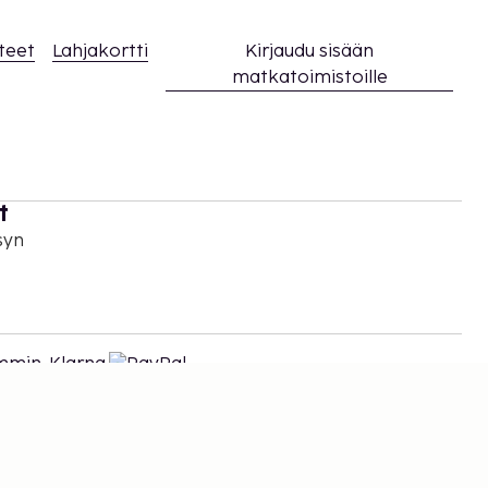
teet
Lahjakortti
Kirjaudu sisään
matkatoimistoille
t
syn