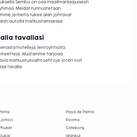
uksella Sembo on osa maailmanlaajuisesti
ryhmää. Meidät tunnustetaan
mme ja meitä tukee alan johtavat
isesti autolla matkustamisessa.
lla tavallasi
oimasta hotelleja, lentoyhtiöitä,
viteetteja. Alustamme tarjoaa
äviä matkustusvaihtoehtoja, joten voit
si tavalla.
Pariisi
Playa de Palma
Lontoo
Rooma
Phuket
Göteborg
Dubai
Istanbul