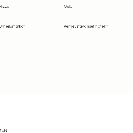
Nizza
Oslo
Urheilumatkat
Perheystävälliset hotellit
EDEN