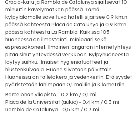
Gràcia-katu ja Rambla de Catalunya sijaitsevat 10
minuutin kävelymatkan päässä. Tämä
kylpylälomalle soveltuva hotelli sijaitsee 0,9 km:n
päässä kohteesta Plaça de Catalunya ja 0,9 km:n
päässä kohteesta La Rambla. Kaikissa 105
huoneessa on ilmastointi, minibaari sekä
espressokoneet. Ilmainen langaton internetyhteys
pitää sinut yhteydessä verkkoon. Kylpyhuoneesta
löytyy suihku, ilmaiset hygieniatuotteet ja
hiustenkuivaaja. Huone siivotaan päivittäin.
Huoneissa on tallelokero ja vedenkeitin. Etäisyydet
pyöristetään lähimpään 0,1 mailiin ja kilometriin.
Barcelonan yliopisto - 0,2 km / 0,1 mi
Placa de la Universitat (aukio) - 0,4 km / 0,3 mi
Rambla de Catalunya - 0,5 km / 0,3 mi
Gràcia-katu - 0,7 km / 0,5 mi
Casa Batlló - 0,8 km / 0,5 mi
Hospital Clínic - 0,8 km / 0,5 mi
Plaça de Catalunya - 0,9 km / 0,5 mi