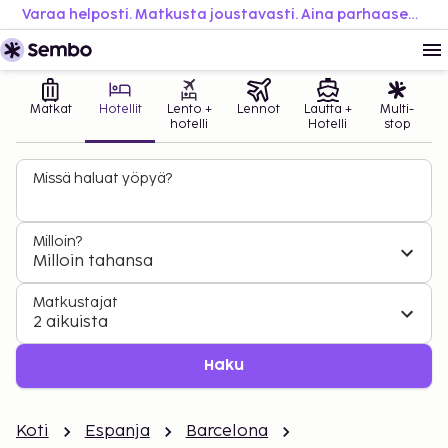
Varaa helposti. Matkusta joustavasti. Aina parhaaseen hintaan.
Matkat
Hotellit
Lento +
Lennot
Lautta +
Multi-
hotelli
Hotelli
stop
Missä haluat yöpyä?
Milloin?
Milloin tahansa
Matkustajat
2 aikuista
Haku
Koti
Espanja
Barcelona