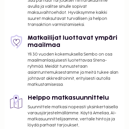
Saa parhaat tarjoukset hintatakuumme
ilmainen langaton internetyhteys,
avulla ja valitse sinulle sopivat
maksuvaihtoehdot. Hyväksymme kaikki
kiertoajelu-/lippupalvelu ja juhlasali. Majoituspaikan
suuret maksutavat turvallisen ja helpon
ravintola, Nikkei 103, on hyvä paikka lounaan tai
transaktion varmistamiseksi.
illallisen nauttimiseen; ravintolan erikoisuuksiin
kuuluu perulainen keittiö. Palveluihin kuuluu myös
Matkailijat luottavat ympäri
huonepalvelu (rajoitettuina aikoina). Palveluihin
maailmaa
kuuluu myös baari/aulabaari ja allasbaari, joissa voit
Yli 30 vuoden kokemuksella Sembo on osa
rentoutua raikkaan juoman parissa. Lisämaksullinen
maailmanlaajuisesti luotettavaa Stena-
mannermainen aamiainen tarjoillaan arkipäivisin
ryhmää. Meidät tunnustetaan
klo 7.00–11.00 ja viikonloppuisin klo 8.00–12.00.
asiantuntemuksestamme ja meitä tukee alan
Majoituspaikka veloittaa seuraavat paikan päällä
johtavat akkreditoinnit, erityisesti autolla
matkustamisessa.
suoritettavat maksut. Maksuihin saattaa sisältyä
sovellettavat verot:
Helppo matkasuunnittelu
Kaupunki perii kaupunkiveron, joka maksetaan
Suunnittele matkasi nopeasti yksinkertaisella
majoituspaikassa. Poikkeuksia tai alennuksia
varausjärjestelmällämme. Käytä Ameliaa, AI-
saatetaan soveltaa. Lisätietoja saat ottamalla
matkasuunnittelijaamme, vertaile hintoja ja
yhteyttä majoituspaikkaan
löydä parhaat tarjoukset,
varausvahvistuksessa olevia tietoja käyttäen.