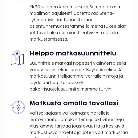
hierontapalvelut. Käytössäsi on myös sauna. Tämän
Yli 30 vuoden kokemuksella Sembo on osa
hotellin palveluihin kuuluu ilmainen langaton
maailmanlaajuisesti luotettavaa Stena-
internetyhteys, concierge-palvelut ja lastenvahti.
ryhmää. Meidät tunnustetaan
Tämä hotelli tarjoaa asiakkailleen ravintolan.
asiantuntemuksestamme ja meitä tukee alan
Palveluihin kuuluu myös huonepalvelu (rajoitettuina
johtavat akkreditoinnit, erityisesti autolla
matkustamisessa.
aikoina). Maksullinen buffetaamiainen tarjotaan
päivittäin klo 7.00–11.00. Tämän majoituspaikan
Helppo matkasuunnittelu
virallisen tähtiluokituksen on myöntänyt Ranskan
turismin kehitysjärjestö ATOUT.
Suunnittele matkasi nopeasti yksinkertaisella
varausjärjestelmällämme. Käytä Ameliaa, AI-
Majoituspaikka veloittaa seuraavat paikan päällä
matkasuunnittelijaamme, vertaile hintoja ja
suoritettavat maksut. Maksuihin saattaa sisältyä
löydä parhaat tarjoukset,
sovellettavat verot:
pakettisuojelusuunnitelmamme turvin.
Takuumaksu: 150 EUR per majoitustila per
Matkusta omalla tavallasi
yöpyminen
Kaupungin perimä vero: 8.45 EUR per henkilö
Valitse laajasta valikoimasta hotelleja,
per yö. Tätä veroa ei peritä alle 18 vuotta
lentoyhtiöitä, lomakohteita ja aktiviteetteja.
vanhoilta lapsilta.
Alustamme tarjoaa joustavuutta ja kestäviä
matkustusvaihtoehtoja, joten voit matkustaa