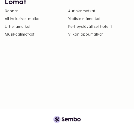
Lomat
Hierontapalvelut tulee varata etukäteen.
Rannat
Aurinkomatkat
Varauksen voi tehdä ottamalla
All Inclusive -matkat
Yhdistelmämatkat
majoituspaikkaan yhteyttä ennen saapumista
soittamalla varausvahvistuksessa olevaan
Urheilumatkat
Perheystävälliset hotellit
numeroon.
Musikaalimatkat
Viikonloppumatkat
Vain sisäänkirjautuneet asiakkaat saavat
oleskella huoneissa.
Majoituspaikassa on tarjolla
yhdistettäviä/vierekkäisiä huoneita, joiden
saatavuus on rajoitettua. Niitä voi pyytää
ottamalla yhteyttä majoituspaikkaan.
Yhteystiedot löytyvät varausvahvistuksesta.
Kontaktiton sisäänkirjautuminen ja kontaktiton
uloskirjautuminen ovat saatavilla.