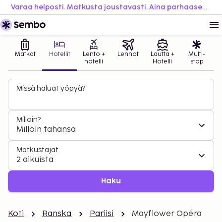
Varaa helposti. Matkusta joustavasti. Aina parhaaseen hintaan.
Matkat
Hotellit
Lento +
Lennot
Lautta +
Multi-
hotelli
Hotelli
stop
Missä haluat yöpyä?
Milloin?
Milloin tahansa
Matkustajat
2 aikuista
Haku
Koti
Ranska
Pariisi
Mayflower Opéra