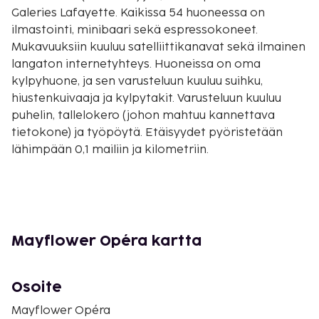
Galeries Lafayette. Kaikissa 54 huoneessa on
ilmastointi, minibaari sekä espressokoneet.
Mukavuuksiin kuuluu satelliittikanavat sekä ilmainen
langaton internetyhteys. Huoneissa on oma
kylpyhuone, ja sen varusteluun kuuluu suihku,
hiustenkuivaaja ja kylpytakit. Varusteluun kuuluu
puhelin, tallelokero (johon mahtuu kannettava
tietokone) ja työpöytä. Etäisyydet pyöristetään
lähimpään 0,1 mailiin ja kilometriin.
Hebertot/Petit Hebertot teatteri - 0,4 km / 0,2 mi
Place de Clichy (aukio) - 0,5 km / 0,3 mi
Casino de Parisin teatteri - 0,6 km / 0,4 mi
La Machine du Moulin Rougen yökerho - 0,9 km / 0,6
mi
Mayflower Opéra kartta
Moulin Rouge - 0,9 km / 0,6 mi
Theatre Mogador (teatteri) - 1 km / 0,6 mi
Osoite
Boulevard Haussmann (bulevardi) - 1 km / 0,6 mi
Parc Monceau (puisto) - 1,1 km / 0,7 mi
Mayflower Opéra