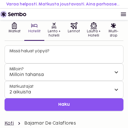
Varaa helposti. Matkusta joustavasti. Aina parhaaseen hintaan.
Matkat
Hotellit
Lento +
Lennot
Lautta +
Multi-
hotelli
Hotelli
stop
Missä haluat yöpyä?
Milloin?
Milloin tahansa
Matkustajat
2 aikuista
Haku
Koti
Bajamar De Calaflores