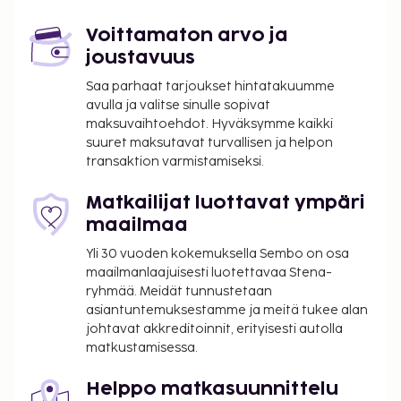
pakolliset siivousmaksut.
Voittamaton arvo ja
joustavuus
Saa parhaat tarjoukset hintatakuumme
avulla ja valitse sinulle sopivat
maksuvaihtoehdot. Hyväksymme kaikki
suuret maksutavat turvallisen ja helpon
transaktion varmistamiseksi.
Matkailijat luottavat ympäri
maailmaa
Yli 30 vuoden kokemuksella Sembo on osa
maailmanlaajuisesti luotettavaa Stena-
ryhmää. Meidät tunnustetaan
asiantuntemuksestamme ja meitä tukee alan
johtavat akkreditoinnit, erityisesti autolla
matkustamisessa.
Helppo matkasuunnittelu