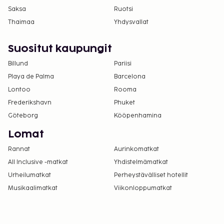
Saksa
Ruotsi
Thaimaa
Yhdysvallat
Suositut kaupungit
Billund
Pariisi
Playa de Palma
Barcelona
Lontoo
Rooma
Frederikshavn
Phuket
Göteborg
Kööpenhamina
Lomat
Rannat
Aurinkomatkat
All Inclusive -matkat
Yhdistelmämatkat
Urheilumatkat
Perheystävälliset hotellit
Musikaalimatkat
Viikonloppumatkat