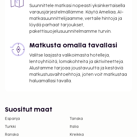
Suunnittele matkasi nopeasti yksinkertaisella
varausjärjestelmällämme. Käytä Ameliaa, AI-
matkasuunnittelijaamme, vertaile hintoja ja
löydä parhaat tarjoukset,
pakettisuojelusuunnitelmamme turvin.
Matkusta omalla tavallasi
Valitse laajasta valikoimasta hotelleja,
lentoyhtiöitä, lomakohteita ja aktiviteetteja.
Alustamme tarjoaa joustavuutta ja kestäviä
matkustusvaihtoehtoja, joten voit matkustaa
haluamallasi tavalla.
Suositut maat
Espanja
Tanska
Turkki
Italia
Ranska
Kreikka