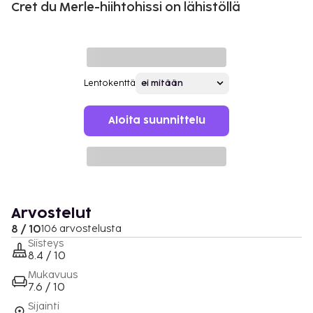
Cret du Merle-hiihtohissi on lähistöllä
Lentokenttä
Aloita suunnittelu
Arvostelut
8 / 10
106 arvostelusta
Siisteys
8.4 / 10
Mukavuus
7.6 / 10
Sijainti