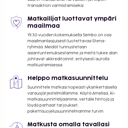
sanomalehdet aulassa ja
transaktion varmistamiseksi.
kuivapesula-/pesulapalvelut. Hotellin tarjoamiin
harrastuksiin/mukavuuksiin kuuluu sisäuima-allas,
Matkailijat luottavat ympäri
poreallas ja sauna. Tämän hotellin palveluihin kuuluu
maailmaa
muun muassa ilmainen langaton internetyhteys,
Yli 30 vuoden kokemuksella Sembo on osa
suksivarasto ja takka aulassa. Tämä hotelli tarjoaa
maailmanlaajuisesti luotettavaa Stena-
asiakkailleen ravintolan. Palveluihin kuuluu myös
ryhmää. Meidät tunnustetaan
huonepalvelu. Baarissa voit nauttia raikasta
asiantuntemuksestamme ja meitä tukee alan
juotavaa. Tämän majoituspaikan virallisen
johtavat akkreditoinnit, erityisesti autolla
tähtiluokituksen on myöntänyt Ranskan turismin
matkustamisessa.
kehitysjärjestö ATOUT.
Helppo matkasuunnittelu
Majoituspaikka veloittaa seuraavat paikan päällä
suoritettavat maksut. Maksuihin saattaa sisältyä
Suunnittele matkasi nopeasti yksinkertaisella
sovellettavat verot:
varausjärjestelmällämme. Käytä Ameliaa, AI-
matkasuunnittelijaamme, vertaile hintoja ja
Kaupungin perimä vero: 1.70 EUR per henkilö
löydä parhaat tarjoukset,
per yö. Tätä veroa ei peritä alle 18 vuotta
pakettisuojelusuunnitelmamme turvin.
vanhoilta lapsilta.
Matkusta omalla tavallasi
Tässä on mainittu kaikki majoituspaikan meille