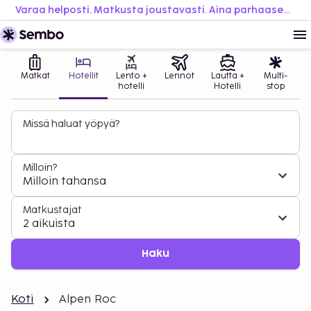
Varaa helposti. Matkusta joustavasti. Aina parhaaseen hintaan.
Matkat
Hotellit
Lento +
Lennot
Lautta +
Multi-
hotelli
Hotelli
stop
Missä haluat yöpyä?
Milloin?
Milloin tahansa
Matkustajat
2 aikuista
Haku
Koti
Alpen Roc