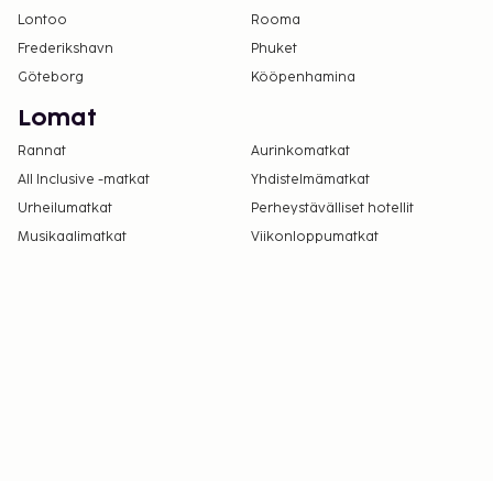
Lontoo
Rooma
Frederikshavn
Phuket
Göteborg
Kööpenhamina
Lomat
Rannat
Aurinkomatkat
All Inclusive -matkat
Yhdistelmämatkat
Urheilumatkat
Perheystävälliset hotellit
Musikaalimatkat
Viikonloppumatkat