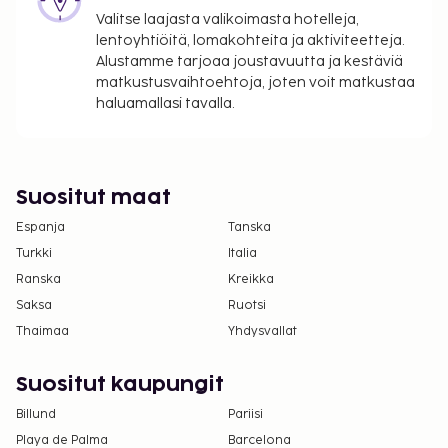
Valitse laajasta valikoimasta hotelleja,
ilmoittamat maksut.
lentoyhtiöitä, lomakohteita ja aktiviteetteja.
Pysäköintimaksu lähellä sijaitsevalla
Alustamme tarjoaa joustavuutta ja kestäviä
pysäköintialueella: 17 EUR per yö (150 metrin
matkustusvaihtoehtoja, joten voit matkustaa
päässä)
haluamallasi tavalla.
Vauvansänky: 15.0 EUR per yö
Yllä oleva luettelo ei ehkä kata kaikkea. Maksut ja
takuumaksut eivät välttämättä sisällä veroja, ja ne
Suositut maat
saattavat muuttua.
Espanja
Tanska
Kansallisten määräysten vuoksi käteismaksut
Turkki
Italia
eivät voi ylittää 1000 EUR:n suuruista summaa
Ranska
Kreikka
tässä majoituspaikassa. Saat lisätietoja asiasta
Saksa
Ruotsi
ottamalla yhteyttä majoituspaikkaan
Thaimaa
Yhdysvallat
varausvahvistuksessa olevien tietojen avulla.
Suositut kaupungit
Billund
Pariisi
Playa de Palma
Barcelona