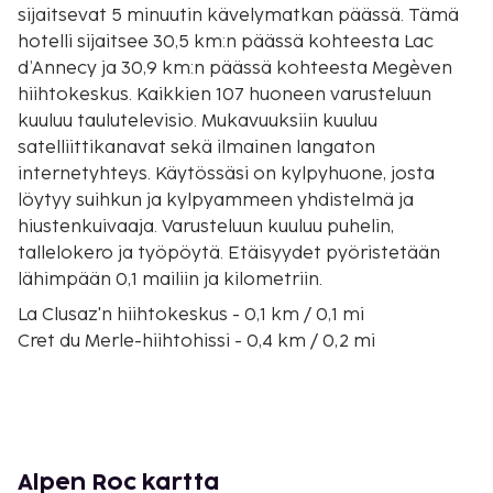
sijaitsevat 5 minuutin kävelymatkan päässä. Tämä
hotelli sijaitsee 30,5 km:n päässä kohteesta Lac
d’Annecy ja 30,9 km:n päässä kohteesta Megèven
hiihtokeskus. Kaikkien 107 huoneen varusteluun
kuuluu taulutelevisio. Mukavuuksiin kuuluu
satelliittikanavat sekä ilmainen langaton
internetyhteys. Käytössäsi on kylpyhuone, josta
löytyy suihkun ja kylpyammeen yhdistelmä ja
hiustenkuivaaja. Varusteluun kuuluu puhelin,
tallelokero ja työpöytä. Etäisyydet pyöristetään
lähimpään 0,1 mailiin ja kilometriin.
La Clusaz'n hiihtokeskus - 0,1 km / 0,1 mi
Cret du Merle-hiihtohissi - 0,4 km / 0,2 mi
Espace Aquatique des Aravisin vesipuisto - 0,4 km /
0,3 mi
La Patinoire -hiihtohissi - 0,5 km / 0,3 mi
Beauregardin hiihtohissi - 0,5 km / 0,3 mi
Le Champ Bleu-hiihtohissi - 0,6 km / 0,4 mi
Alpen Roc kartta