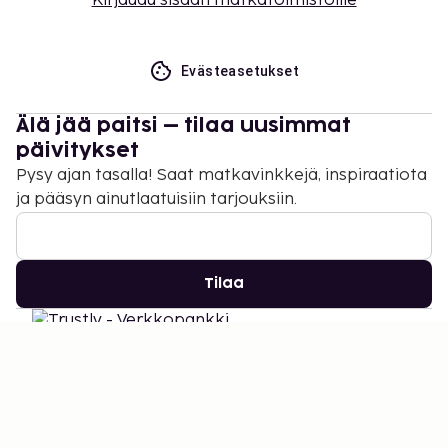
Kirjaudu sisään matkatoimistoille
Evästeasetukset
Älä jää paitsi – tilaa uusimmat
päivitykset
Pysy ajan tasalla! Saat matkavinkkejä, inspiraatiota
ja pääsyn ainutlaatuisiin tarjouksiin.
Tilaa