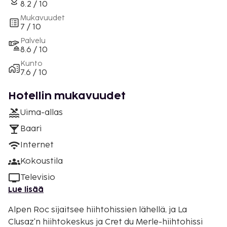
8.2 / 10
Mukavuudet
7 / 10
Palvelu
8.6 / 10
Kunto
7.6 / 10
Hotellin mukavuudet
Uima-allas
Baari
Internet
Kokoustila
Televisio
Lue lisää
Alpen Roc sijaitsee hiihtohissien lähellä, ja La
Clusaz'n hiihtokeskus ja Cret du Merle-hiihtohissi