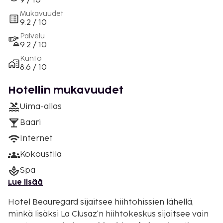
9 / 10
Mukavuudet
9.2 / 10
Palvelu
9.2 / 10
Kunto
8.6 / 10
Hotellin mukavuudet
Uima-allas
Baari
Internet
Kokoustila
Spa
Lue lisää
Hotel Beauregard sijaitsee hiihtohissien lähellä,
minkä lisäksi La Clusaz'n hiihtokeskus sijaitsee vain