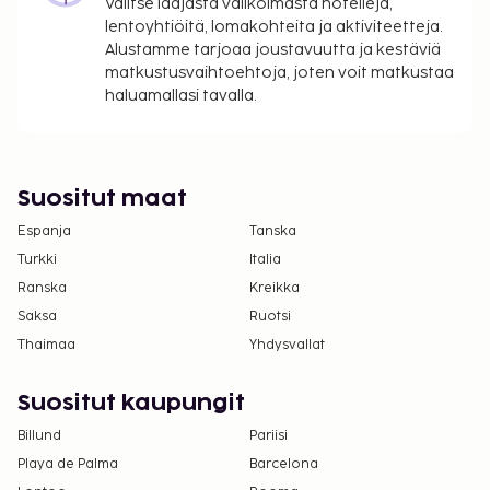
Valitse laajasta valikoimasta hotelleja,
lentoyhtiöitä, lomakohteita ja aktiviteetteja.
Alustamme tarjoaa joustavuutta ja kestäviä
matkustusvaihtoehtoja, joten voit matkustaa
haluamallasi tavalla.
Suositut maat
Espanja
Tanska
Turkki
Italia
Ranska
Kreikka
Saksa
Ruotsi
Thaimaa
Yhdysvallat
Suositut kaupungit
Billund
Pariisi
Playa de Palma
Barcelona