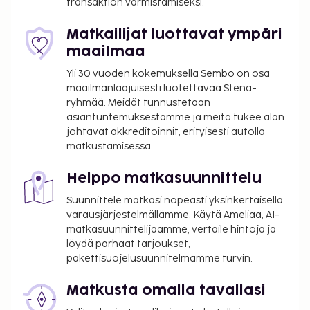
transaktion varmistamiseksi.
Katettu omatoiminen pysäköinti: 20 EUR per
päivä
Matkailijat luottavat ympäri
Lemmikit: 20 EUR per lemmikki per yö
maailmaa
Avustajaeläimistä ei veloiteta lisämaksuja
Yli 30 vuoden kokemuksella Sembo on osa
Vauvansänky: 18.0 EUR per päivä
maailmanlaajuisesti luotettavaa Stena-
ryhmää. Meidät tunnustetaan
Yllä oleva luettelo ei ehkä kata kaikkea. Maksut ja
asiantuntemuksestamme ja meitä tukee alan
takuumaksut eivät välttämättä sisällä veroja, ja ne
johtavat akkreditoinnit, erityisesti autolla
saattavat muuttua.
matkustamisessa.
Kansallisten määräysten vuoksi käteismaksut
eivät voi ylittää 1000 EUR:n suuruista summaa
Helppo matkasuunnittelu
tässä majoituspaikassa. Saat lisätietoja asiasta
Suunnittele matkasi nopeasti yksinkertaisella
ottamalla yhteyttä majoituspaikkaan
varausjärjestelmällämme. Käytä Ameliaa, AI-
varausvahvistuksessa olevien tietojen avulla.
matkasuunnittelijaamme, vertaile hintoja ja
Viereistä rakennusta korjataan parhaillaan ja
löydä parhaat tarjoukset,
työmaalta saattaa kuulua melua.
pakettisuojelusuunnitelmamme turvin.
Matkusta omalla tavallasi