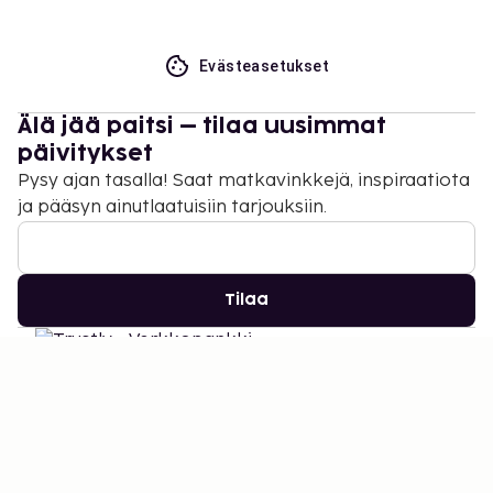
Evästeasetukset
Älä jää paitsi – tilaa uusimmat
päivitykset
Pysy ajan tasalla! Saat matkavinkkejä, inspiraatiota
ja pääsyn ainutlaatuisiin tarjouksiin.
Tilaa
©
2026
Stena Line Travel Group AB