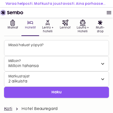
Varaa helposti. Matkusta joustavasti. Aina parhaaseen hintaan.
Matkat
Hotellit
Lento +
Lennot
Lautta +
Multi-
hotelli
Hotelli
stop
Missä haluat yöpyä?
Milloin?
Milloin tahansa
Matkustajat
2 aikuista
Haku
Koti
Hotel Beauregard