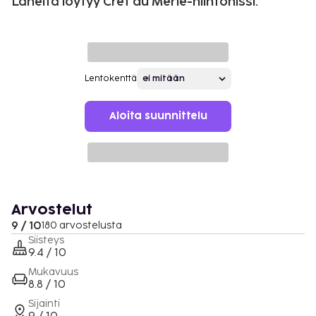
Läheltä löytyy Cret du Merle-hiihtohissi.
Lentokenttä
Aloita suunnittelu
Arvostelut
9 / 10
180 arvostelusta
Siisteys
9.4 / 10
Mukavuus
8.8 / 10
Sijainti