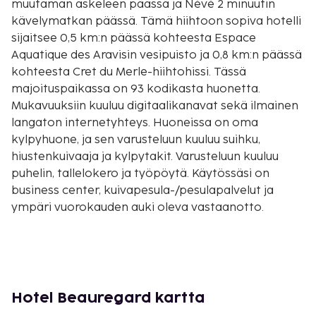
muutaman askeleen päässä ja Névé 2 minuutin
kävelymatkan päässä. Tämä hiihtoon sopiva hotelli
sijaitsee 0,5 km:n päässä kohteesta Espace
Aquatique des Aravisin vesipuisto ja 0,8 km:n päässä
kohteesta Cret du Merle-hiihtohissi. Tässä
majoituspaikassa on 93 kodikasta huonetta.
Mukavuuksiin kuuluu digitaalikanavat sekä ilmainen
langaton internetyhteys. Huoneissa on oma
kylpyhuone, ja sen varusteluun kuuluu suihku,
hiustenkuivaaja ja kylpytakit. Varusteluun kuuluu
puhelin, tallelokero ja työpöytä. Käytössäsi on
business center, kuivapesula-/pesulapalvelut ja
ympäri vuorokauden auki oleva vastaanotto.
Palveluihin kuuluu maksullinen omatoiminen
pysäköinti. Tämän rinteitten vieressä sijaitsevan
hotellin palveluihin kuuluu myös sisäuima-allas ja
poreallas. Tämän hotellin palveluihin kuuluu muun
muassa ilmainen langaton internetyhteys,
Hotel Beauregard kartta
suksivarasto ja hääpalvelut. Hotellin ravintola, Chez