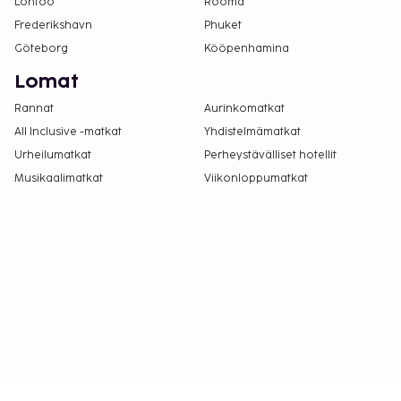
Lontoo
Rooma
Frederikshavn
Phuket
Göteborg
Kööpenhamina
Lomat
Rannat
Aurinkomatkat
All Inclusive -matkat
Yhdistelmämatkat
Urheilumatkat
Perheystävälliset hotellit
Musikaalimatkat
Viikonloppumatkat