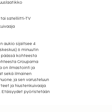
suuslaatikko
tai satelliitti-TV
uivaaja
n aukio sijaitsee 4
skeskus) 6 minuutin
kohteesta Groupama
 on ilmastointi ja
vat sekä ilmainen
uone, ja sen varusteluun
teet ja hiustenkuivaaja.
ä. Etäisyydet pyöristetään
tion (museo) - 0,8 km /