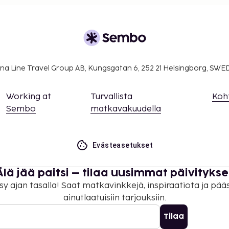
udesta): 15 EUR
a takuumaksut eivät
.
na Line Travel Group AB, Kungsgatan 6, 252 21 Helsingborg, SW
ivät voi ylittää 1000
. Saat lisätietoja
Working at
Turvallista
Koh
 varausvahvistuksessa
Sembo
matkavakuudella
rekkäisiä huoneita, joiden
amalla yhteyttä
Evästeasetukset
usvahvistuksesta.
ituksen ottamalla
Älä jää paitsi – tilaa uusimmat päivitykse
lä varausvahvistuksessa
sy ajan tasalla! Saat matkavinkkejä, inspiraatiota ja pää
isämaksuja, ja niistä
ainutlaatuisiin tarjouksiin.
sa).
Tilaa
 maksutavoilla.