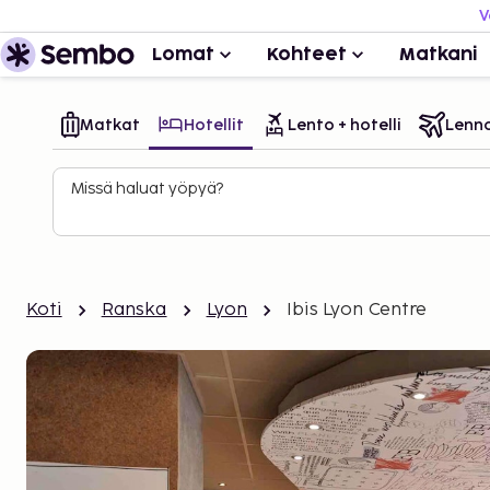
V
Lomat
Kohteet
Matkani
Matkat
Hotellit
Lento + hotelli
Lenn
Missä haluat yöpyä?
Koti
Ranska
Lyon
Ibis Lyon Centre