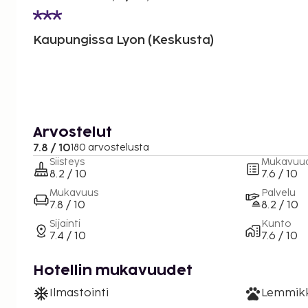
Kaupungissa Lyon (Keskusta)
Arvostelut
7.8 / 10
180 arvostelusta
Siisteys
Mukavuu
8.2 / 10
7.6 / 10
Mukavuus
Palvelu
7.8 / 10
8.2 / 10
Sijainti
Kunto
7.4 / 10
7.6 / 10
Hotellin mukavuudet
Ilmastointi
Lemmikki