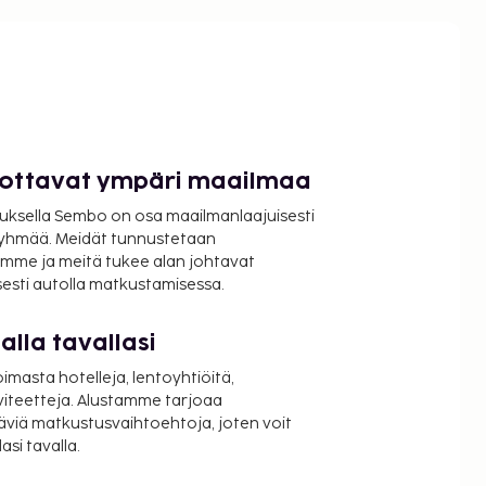
luottavat ympäri maailmaa
uksella Sembo on osa maailmanlaajuisesti
ryhmää. Meidät tunnustetaan
mme ja meitä tukee alan johtavat
isesti autolla matkustamisessa.
lla tavallasi
oimasta hotelleja, lentoyhtiöitä,
viteetteja. Alustamme tarjoaa
äviä matkustusvaihtoehtoja, joten voit
si tavalla.