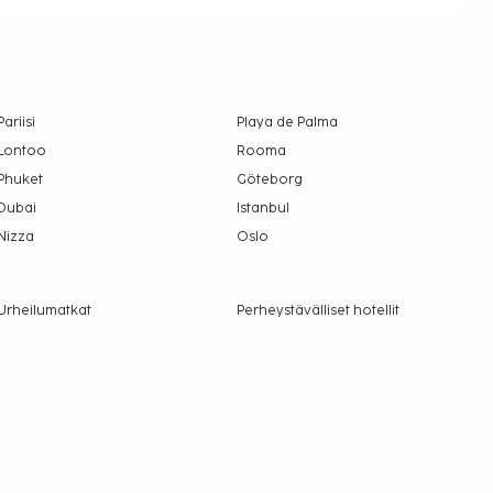
Pariisi
Playa de Palma
Lontoo
Rooma
Phuket
Göteborg
Dubai
Istanbul
Nizza
Oslo
Urheilumatkat
Perheystävälliset hotellit