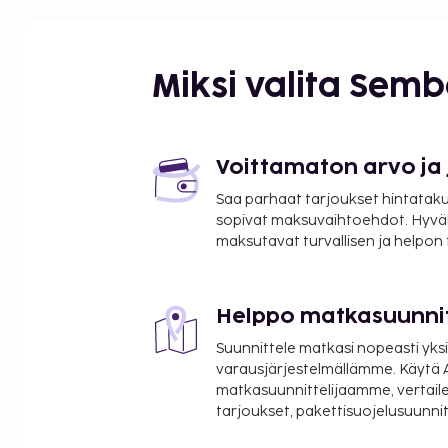
0,5 mi
Sergent Blandanin puisto - 0,8 km / 0,5 mi
Tekstiilimuseo - 1,1 km / 0,7 mi
Miksi valita Sem
Bellecourin aukio - 1,4 km / 0,8 mi
La Part-Dieun liikekeskus - 1,4 km / 0,9 mi
Hôtel-Dieu - 1,4 km / 0,9 mi
Saint Martin d'Ainay'n luostari - 1,5 km / 1 mi
Voittamaton arvo ja
Place Carnot (aukio) - 1,6 km / 1 mi
Saa parhaat tarjoukset hintatakuu
Jean Moulin -yliopisto - 1,6 km / 1 mi
sopivat maksuvaihtoehdot. Hyvä
Ludvig XIV:n patsas - 1,6 km / 1 mi
maksutavat turvallisen ja helpon
Lyonin katolinen yliopisto - 1,7 km / 1 mi
Halles de Lyon - Paul Bocuse - 1,8 km / 1,1 mi
Place des Jacobins - 1,8 km / 1,1 mi
Helppo matkasuunni
Part Dieu Mall (ostoskeskus) - 1,9 km / 1,2 mi
Suunnittele matkasi nopeasti yksi
Lähimmät lentokentät ovat:
varausjärjestelmällämme. Käytä A
Lyon (LYS-Saint-Exupery) - 36,1 km / 22,4 mi
matkasuunnittelijaamme, vertaile
tarjoukset, pakettisuojelusuunn
Saint-Etienne (EBU-Saint-Etienne - Loiren kansain
74,6 km / 46,3 mi