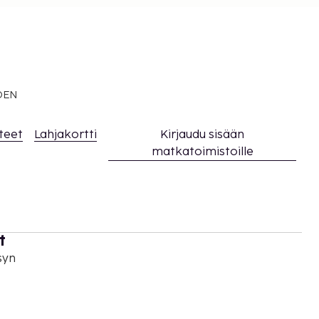
EDEN
teet
Lahjakortti
Kirjaudu sisään
matkatoimistoille
t
syn