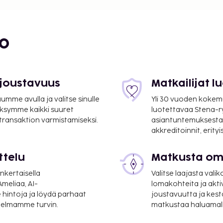
bo
 joustavuus
Matkailijat 
mme avulla ja valitse sinulle
Yli 30 vuoden kokem
ksymme kaikki suuret
luotettavaa Stena-
 transaktion varmistamiseksi.
asiantuntemuksesta
akkreditoinnit, erity
ttelu
Matkusta oma
nkertaisella
Valitse laajasta valik
meliaa, AI-
lomakohteita ja akti
 hintoja ja löydä parhaat
joustavuutta ja kest
itelmamme turvin.
matkustaa haluamalla
välinen lentokenttä) -