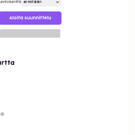
Lentokenttä
Aloita suunnittelu
artta
ka