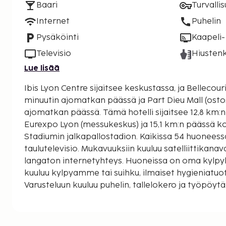
Baari
Turvalli
Internet
Puhelin
Pysäköinti
Kaapeli- 
Televisio
Hiustenk
Lue lisää
Ibis Lyon Centre sijaitsee keskustassa, ja Bellecouri
minuutin ajomatkan päässä ja Part Dieu Mall (osto
ajomatkan päässä. Tämä hotelli sijaitsee 12,8 km:n päässä kohteesta
Eurexpo Lyon (messukeskus) ja 15,1 km:n päässä 
Stadiumin jalkapallostadion. Kaikissa 54 huoneessa
taulutelevisio. Mukavuuksiin kuuluu satelliittikana
langaton internetyhteys. Huoneissa on oma kylpyh
kuuluu kylpyamme tai suihku, ilmaiset hygieniatuot
Varusteluun kuuluu puhelin, tallelokero ja työpöyt
lähimpään 0,1 mailiin ja kilometriin.
Universite Lyon II (yliopisto) - 0,5 km / 0,3 mi
Centre d'Histoire de la Resistance et de la Deporta