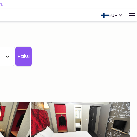
n.
EUR
Haku