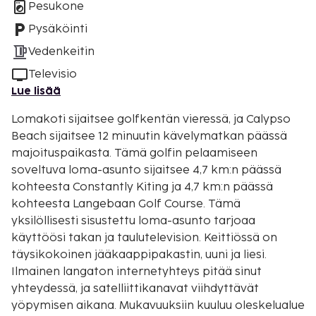
Pesukone
Pysäköinti
Vedenkeitin
Televisio
Lue lisää
Lomakoti sijaitsee golfkentän vieressä, ja Calypso
Beach sijaitsee 12 minuutin kävelymatkan päässä
majoituspaikasta. Tämä golfin pelaamiseen
soveltuva loma-asunto sijaitsee 4,7 km:n päässä
kohteesta Constantly Kiting ja 4,7 km:n päässä
kohteesta Langebaan Golf Course. Tämä
yksilöllisesti sisustettu loma-asunto tarjoaa
käyttöösi takan ja taulutelevision. Keittiössä on
täysikokoinen jääkaappipakastin, uuni ja liesi.
Ilmainen langaton internetyhteys pitää sinut
yhteydessä, ja satelliittikanavat viihdyttävät
yöpymisen aikana. Mukavuuksiin kuuluu oleskelualue