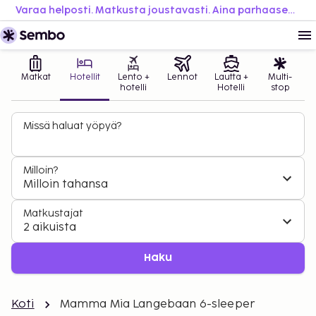
Varaa helposti. Matkusta joustavasti. Aina parhaaseen hintaan.
Matkat
Hotellit
Lento +
Lennot
Lautta +
Multi-
hotelli
Hotelli
stop
Missä haluat yöpyä?
Milloin?
Milloin tahansa
Matkustajat
2 aikuista
Haku
Koti
Mamma Mia Langebaan 6-sleeper