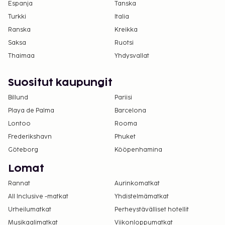
Espanja
Tanska
Turkki
Italia
Ranska
Kreikka
Saksa
Ruotsi
Thaimaa
Yhdysvallat
Suositut kaupungit
Billund
Pariisi
Playa de Palma
Barcelona
Lontoo
Rooma
Frederikshavn
Phuket
Göteborg
Kööpenhamina
Lomat
Rannat
Aurinkomatkat
All Inclusive -matkat
Yhdistelmämatkat
Urheilumatkat
Perheystävälliset hotellit
Musikaalimatkat
Viikonloppumatkat