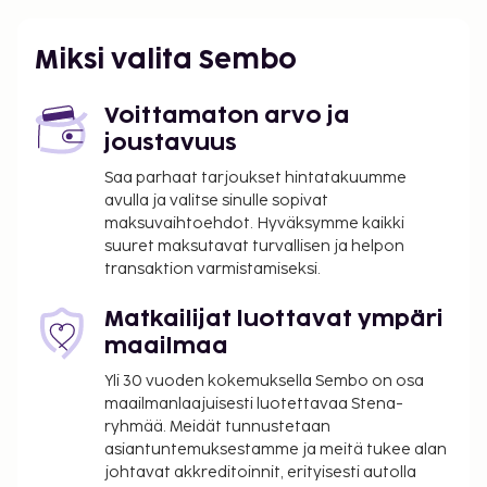
savuttoman loma-asunnon tarjontaan kuuluvat
vaellus- ja pyöräilyreitit lähistöllä ja
Miksi valita Sembo
purjelautailumahdollisuus lähistöllä.
Majoituspaikka veloittaa seuraavat paikan päällä
Voittamaton arvo ja
suoritettavat maksut. Maksuihin saattaa sisältyä
joustavuus
sovellettavat verot:
Saa parhaat tarjoukset hintatakuumme
Takuumaksu vaurioiden varalle: 1500 ZAR per
avulla ja valitse sinulle sopivat
yöpyminen
maksuvaihtoehdot. Hyväksymme kaikki
suuret maksutavat turvallisen ja helpon
Tässä on mainittu kaikki majoituspaikan meille
transaktion varmistamiseksi.
ilmoittamat maksut.
Sisäänkirjautumisesta veloitetaan lisämaksu klo
Matkailijat luottavat ympäri
19.00–20.00
maailmaa
Yli 30 vuoden kokemuksella Sembo on osa
Yllä oleva luettelo ei ehkä kata kaikkea. Maksut ja
maailmanlaajuisesti luotettavaa Stena-
takuumaksut eivät välttämättä sisällä veroja, ja ne
ryhmää. Meidät tunnustetaan
saattavat muuttua.
asiantuntemuksestamme ja meitä tukee alan
johtavat akkreditoinnit, erityisesti autolla