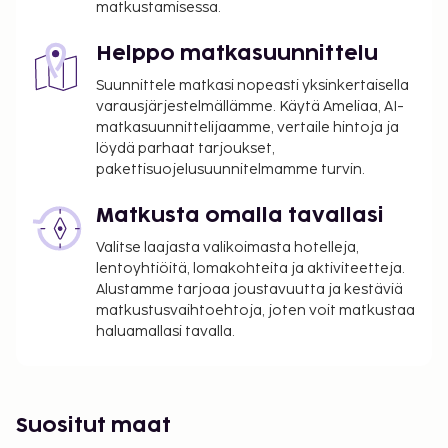
matkustamisessa.
Helppo matkasuunnittelu
Suunnittele matkasi nopeasti yksinkertaisella
varausjärjestelmällämme. Käytä Ameliaa, AI-
matkasuunnittelijaamme, vertaile hintoja ja
löydä parhaat tarjoukset,
pakettisuojelusuunnitelmamme turvin.
Matkusta omalla tavallasi
Valitse laajasta valikoimasta hotelleja,
lentoyhtiöitä, lomakohteita ja aktiviteetteja.
Alustamme tarjoaa joustavuutta ja kestäviä
matkustusvaihtoehtoja, joten voit matkustaa
haluamallasi tavalla.
Suositut maat