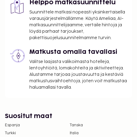
Helppo matkasuunnittelu
pakolliset siivousmaksut.
Suunnittele matkasi nopeasti yksinkertaisella
varausjärjestelmällämme. Käytä Ameliaa, AI-
matkasuunnittelijaamme, vertaile hintoja ja
löydä parhaat tarjoukset,
pakettisuojelusuunnitelmamme turvin.
Matkusta omalla tavallasi
Valitse laajasta valikoimasta hotelleja,
lentoyhtiöitä, lomakohteita ja aktiviteetteja.
Alustamme tarjoaa joustavuutta ja kestäviä
matkustusvaihtoehtoja, joten voit matkustaa
haluamallasi tavalla.
Suositut maat
Espanja
Tanska
Turkki
Italia