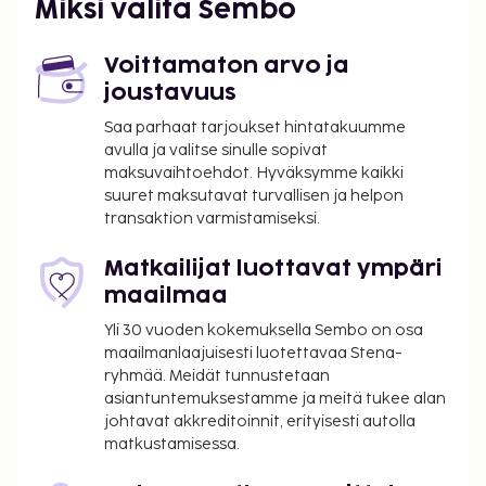
Miksi valita Sembo
majoituspaikassa. Veron määrä riippuu
kaudesta, eikä sitä välttämättä peritä ympäri
vuoden. Muita poikkeuksia tai alennuksia
Voittamaton arvo ja
saatetaan soveltaa. Lisätietoja saat ottamalla
joustavuus
yhteyttä majoituspaikkaan
Saa parhaat tarjoukset hintatakuumme
varausvahvistuksessa olevia tietoja käyttäen.
avulla ja valitse sinulle sopivat
Kaupungin perimä vero: 1.11.–31.3. välisenä aikana
maksuvaihtoehdot. Hyväksymme kaikki
0.50 EUR per majoitustila per yö
suuret maksutavat turvallisen ja helpon
transaktion varmistamiseksi.
Kaupungin perimä vero: 1.4.–31.10. välisenä
aikana 2.00 EUR per majoitustila per yö
Matkailijat luottavat ympäri
Tässä on mainittu kaikki majoituspaikan meille
maailmaa
ilmoittamat maksut.
Yli 30 vuoden kokemuksella Sembo on osa
Kansallisten määräysten vuoksi käteismaksut
maailmanlaajuisesti luotettavaa Stena-
eivät voi ylittää 500 EUR:n suuruista summaa
ryhmää. Meidät tunnustetaan
asiantuntemuksestamme ja meitä tukee alan
tässä majoituspaikassa. Saat lisätietoja asiasta
johtavat akkreditoinnit, erityisesti autolla
ottamalla yhteyttä majoituspaikkaan
matkustamisessa.
varausvahvistuksessa olevien tietojen avulla.
Majoituspaikan veloittamaan hintaan sisältyvät