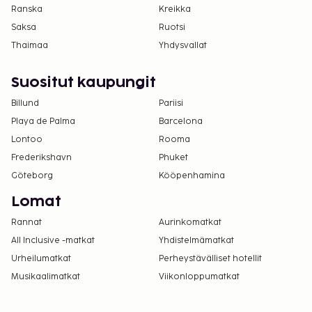
Ranska
Kreikka
Saksa
Ruotsi
Thaimaa
Yhdysvallat
Suositut kaupungit
Billund
Pariisi
Playa de Palma
Barcelona
Lontoo
Rooma
Frederikshavn
Phuket
Göteborg
Kööpenhamina
Lomat
Rannat
Aurinkomatkat
All Inclusive -matkat
Yhdistelmämatkat
Urheilumatkat
Perheystävälliset hotellit
Musikaalimatkat
Viikonloppumatkat