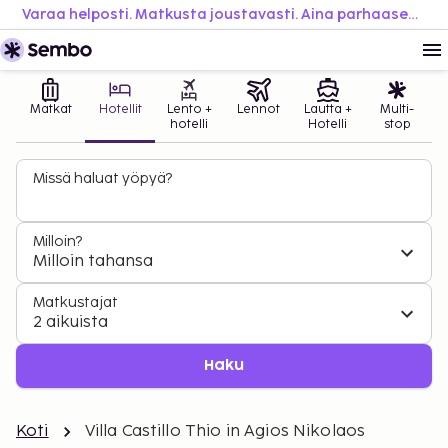
Varaa helposti. Matkusta joustavasti. Aina parhaaseen hintaan.
Matkat
Hotellit
Lento +
Lennot
Lautta +
Multi-
hotelli
Hotelli
stop
Missä haluat yöpyä?
Milloin?
Milloin tahansa
Matkustajat
2 aikuista
Haku
Koti
Villa Castillo Thio in Agios Nikolaos